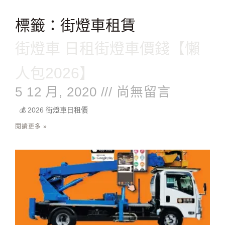
跳
至
標籤：街燈車租賃
主
要
街燈車 日租街燈車價錢【懶
內
容
人包2026】
5 12 月, 2020
尚無留言
💰 2026 街燈車日租價
閱讀更多 »