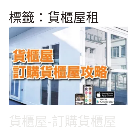
跳
至
標籤：貨櫃屋租
主
要
內
容
貨櫃屋-訂購貨櫃屋