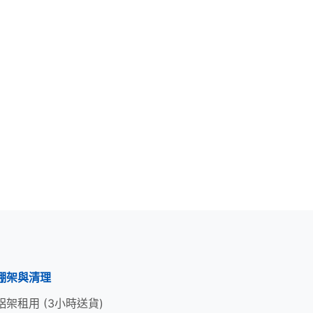
棚架與清理
鋁架租用 (3小時送貨)