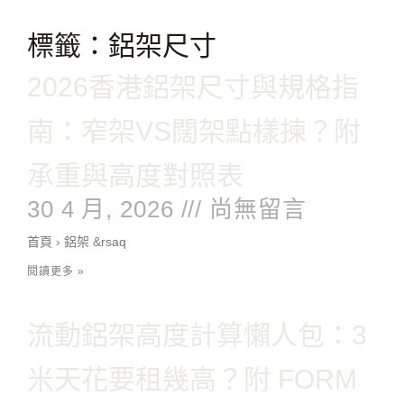
跳
至
標籤：鋁架尺寸
主
要
2026香港鋁架尺寸與規格指
內
容
南：窄架VS闊架點樣揀？附
承重與高度對照表
30 4 月, 2026
尚無留言
首頁 › 鋁架 &rsaq
閱讀更多 »
流動鋁架高度計算懶人包：3
米天花要租幾高？附 FORM