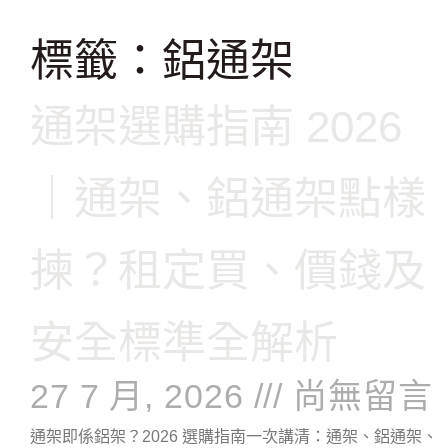
跳
至
標籤：鋁通架
主
要
通架選購指南 2026
內
容
｜通架、鋁通架點樣
揀？租定買、價錢及
安全標準全解析
27 7 月, 2026
尚無留言
通架即係鋁架？2026 選購指南一次講清：通架、鋁通架、