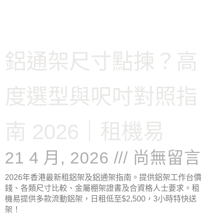
鋁通架尺寸點揀？高
度選型與呎吋對照指
南 2026｜租機易
21 4 月, 2026
尚無留言
2026年香港最新租鋁架及鋁通架指南。提供鋁架工作台價
錢、各類尺寸比較、金屬棚架證書及合資格人士要求。租
機易提供多款流動鋁架，日租低至$2,500，3小時特快送
架！