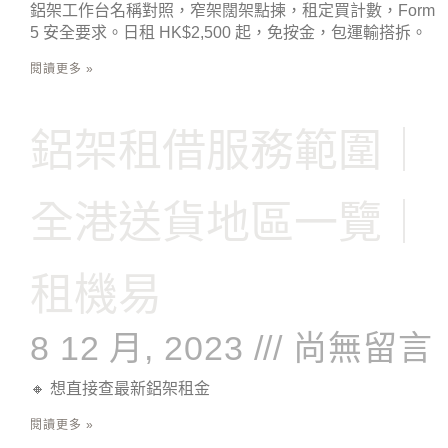
鋁架工作台名稱對照，窄架闊架點揀，租定買計數，Form
5 安全要求。日租 HK$2,500 起，免按金，包運輸搭拆。
閱讀更多 »
鋁架租借服務範圍｜
全港送貨地區一覽｜
租機易
8 12 月, 2023
尚無留言
🔸 想直接查最新鋁架租金
閱讀更多 »