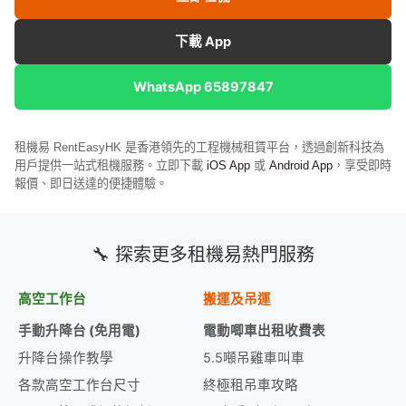
下載 App
WhatsApp 65897847
租機易 RentEasyHK 是香港領先的工程機械租賃平台，透過創新科技為
用戶提供一站式租機服務。立即下載
iOS App
或
Android App
，享受即時
報價、即日送達的便捷體驗。
🔧 探索更多租機易熱門服務
高空工作台
搬運及吊運
手動升降台 (免用電)
電動唧車出租收費表
升降台操作教學
5.5噸吊雞車叫車
各款高空工作台尺寸
終極租吊車攻略