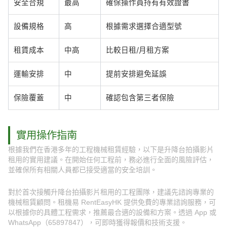
安全合規
最高
確保操作員持有有效證書
設備規格
高
根據需求選擇合適型號
租賃成本
中高
比較日租/月租方案
運輸安排
中
提前安排避免延誤
保險覆蓋
中
確認包含第三者保險
實用操作指南
根據我們在香港多年的工程機械租賃經驗，以下是升降台拍攝影片
租用的實用建議。在開始任何工程前，務必進行全面的風險評估，
並確保所有相關人員都已接受適當的安全培訓。
對於首次接觸升降台拍攝影片租用的工程團隊，建議先諮詢專業的
機械租賃顧問。租機易 RentEasyHK 提供免費的專業諮詢服務，可
以根據你的具體工程需求，推薦最合適的設備和方案。透過 App 或
WhatsApp（65897847），可即時獲得報價和技術支援。