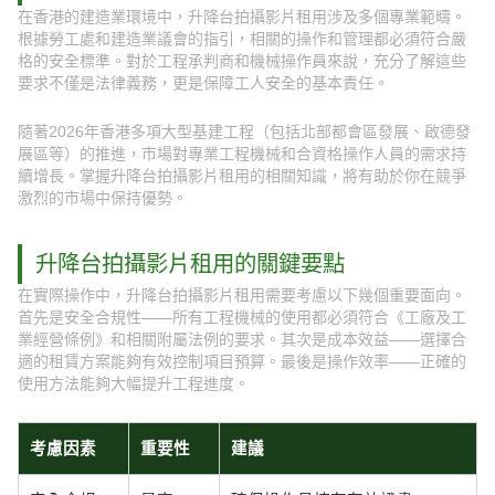
在香港的建造業環境中，升降台拍攝影片租用涉及多個專業範疇。
根據勞工處和建造業議會的指引，相關的操作和管理都必須符合嚴
格的安全標準。對於工程承判商和機械操作員來說，充分了解這些
要求不僅是法律義務，更是保障工人安全的基本責任。
隨著2026年香港多項大型基建工程（包括北部都會區發展、啟德發
展區等）的推進，市場對專業工程機械和合資格操作人員的需求持
續增長。掌握升降台拍攝影片租用的相關知識，將有助於你在競爭
激烈的市場中保持優勢。
升降台拍攝影片租用的關鍵要點
在實際操作中，升降台拍攝影片租用需要考慮以下幾個重要面向。
首先是安全合規性——所有工程機械的使用都必須符合《工廠及工
業經營條例》和相關附屬法例的要求。其次是成本效益——選擇合
適的租賃方案能夠有效控制項目預算。最後是操作效率——正確的
使用方法能夠大幅提升工程進度。
考慮因素
重要性
建議