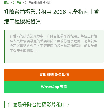
跳
首頁
>
升降台
>
升降台拍攝影片租用
至
升降台拍攝影片租用 2026 完全指南｜香
主
要
港工程機械租賃
內
容
在香港的建造業環境中，升降台拍攝影片租用是每位工程管
理人員都需要掌握的重要知識。無論你是承建商、物業管理
公司還是裝修公司，了解相關的規定和最佳實踐，都能確保
工程安全順利進行。
立即租機 免費報價
WhatsApp 查詢
什麼是升降台拍攝影片租用？