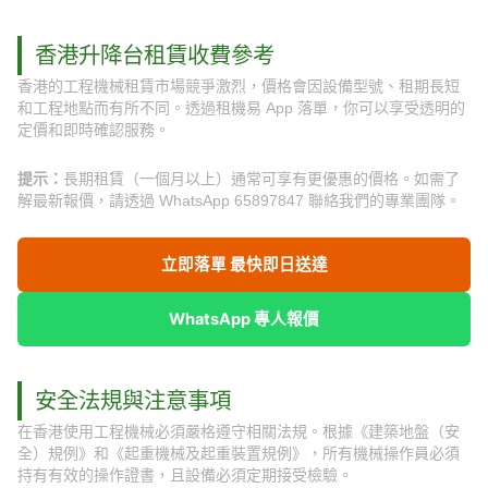
香港升降台租賃收費參考
香港的工程機械租賃市場競爭激烈，價格會因設備型號、租期長短
和工程地點而有所不同。透過租機易 App 落單，你可以享受透明的
定價和即時確認服務。
提示：
長期租賃（一個月以上）通常可享有更優惠的價格。如需了
解最新報價，請透過 WhatsApp 65897847 聯絡我們的專業團隊。
立即落單 最快即日送達
WhatsApp 專人報價
安全法規與注意事項
在香港使用工程機械必須嚴格遵守相關法規。根據《建築地盤（安
全）規例》和《起重機械及起重裝置規例》，所有機械操作員必須
持有有效的操作證書，且設備必須定期接受檢驗。