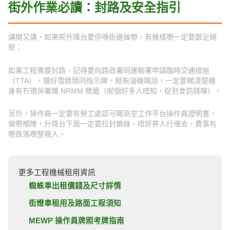
街外作業必讀：封路及安全指引
講開又講，如果架升降台要停喺街邊做嘢，有幾樣嘢一定要跟足規
矩：
如果工程需要封路，記得要向路政署同運輸署申請臨時交通措施
（TTA），擺好雪糕筒同指示牌。租柴油機嘅話，一定要睇清楚機
身有冇環保署嘅 NRMM 標籤（呢個好多人唔知，捉到會罰錢㗎）。
另外，操作員一定要有勞工處認可嘅高空工作平台操作員證明書。
做嘢嗰陣，升降台下面一定要拉封鎖線，唔好畀人行埋去，費事有
嘢跌落嚟整親人。
更多工程機械租用資訊
蜘蛛車出租價錢及尺寸詳情
街燈車租用及路面工程須知
MEWP 操作員牌照考牌指南