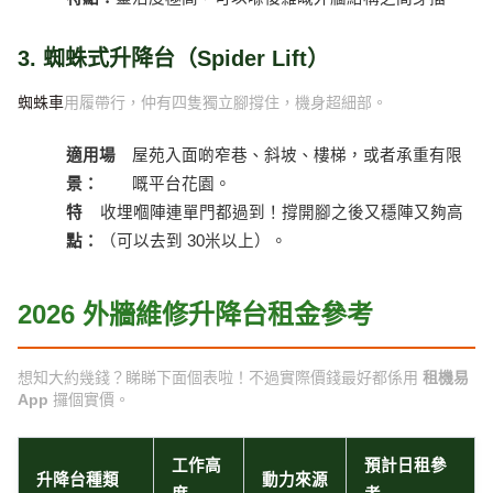
3. 蜘蛛式升降台（Spider Lift）
蜘蛛車
用履帶行，仲有四隻獨立腳撐住，機身超細部。
適用場
屋苑入面啲窄巷、斜坡、樓梯，或者承重有限
景：
嘅平台花園。
特
收埋嗰陣連單門都過到！撐開腳之後又穩陣又夠高
點：
（可以去到 30米以上）。
2026 外牆維修升降台租金參考
想知大約幾錢？睇睇下面個表啦！不過實際價錢最好都係用
租機易
App
攞個實價。
工作高
預計日租參
升降台種類
動力來源