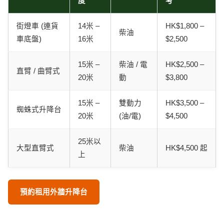
度
考
街燈車 (連貨
14米 –
HK$1,800 –
柴油
車底盤)
16米
$2,500
15米 –
柴油 / 電
HK$2,500 –
直臂 / 曲臂式
20米
動
$3,800
15米 –
雙動力
HK$3,500 –
蜘蛛式升降台
20米
(油/電)
$4,500
25米以
大型直臂式
柴油
HK$4,500 起
上
預約租用外牆升降台