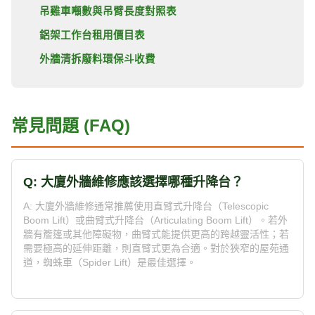
吊雞車噸數與吊臂長度對照表
鋁架工作台租用價目表
外牆清拆廢料環保斗收費
常見問題 (FAQ)
Q: 大廈外牆維修應該選擇哪種升降台？
A: 大廈外牆維修通常推薦使用直臂式升降台（Telescopic
Boom Lift）或曲臂式升降台（Articulating Boom Lift）。若外
牆有簷篷或其他障礙物，曲臂式能提供更高的跨越靈活性；若
需要極高的延伸距離，則直臂式更為合適。對於狹窄的屋苑通
道，蜘蛛車（Spider Lift）是最佳選擇。