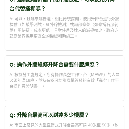
台代替搭棚嗎？
A: 可以，且越來越普遍。相比傳統搭棚，使用升降台進行外牆
檢驗（如敲擊測試、紅外線檢測）或局部修葺（如修補石屎剝
落）更快捷、成本更低，且對住戶及途人的滋擾較少。政府亦
鼓勵業界採用更安全的機械輔助施工。
Q: 操作外牆維修升降台需要什麼牌照？
A: 根據勞工處規定，所有操作高空工作平台（MEWP）的人員
必須年滿18歲，並持有認可培訓機構簽發的有效「高空工作平
台操作員證明書」。
Q: 升降台最高可以到達多少樓層？
A: 市面上常見的大型直臂式升降台最高可達 40米至 50米（約