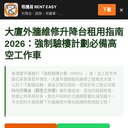
跳
租機易 RENT EASY
×
下載
至
升降台、鋁架、吊雞車、街燈車 即時叫車配對服務
主
要
大廈外牆維修升降台租用指南
內
容
2026：強制驗樓計劃必備高
空工作車
香港屋宇署推行「強制驗樓計劃（MBIS）」後，加上近年外
牆石屎剝落意外頻生，大廈外牆檢驗同維修工程需求大增！
以前下下都要搭棚，真係又慢又阻街。而家好多工程公司都
轉用
升降台（高空工作車）
做外牆檢測、清洗同局部修葺。
唔單止效率高好多，對住戶同附近交通嘅影響亦減到最少。
今次就同大家拆解下外牆維修升降台點揀同租用貼士啦！