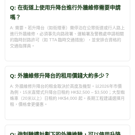
Q: 在街道上使用升降台進行外牆維修需要申請
嗎？
A: 需要。若升降台（如街燈車）需停泊在公眾街道或行人路上
進行外牆維修，必須事先向路政署、運輸署及警務處申請相關
的臨時封路許可（如 TTA 臨時交通措施），並安排合資格的
交通指揮員。
Q: 外牆維修升降台的租用價錢大約多少？
A: 外牆維修升降台的租金取決於高度及機型。以2026年市價
為例，15米直臂式升降台日租約 HK$2,500 – $3,500；大型蜘
蛛車（20米以上）日租約 HK$4,000 起。長期工程建議選擇月
租，價格會更優惠。
Q: 強制驗樓計劃下的外牆檢驗，可以使用升降