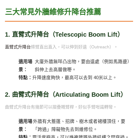
三大常見外牆維修升降台推薦
1. 直臂式升降台（Telescopic Boom Lift）
直臂式升降台
條臂直出直入，可以伸到好遠（Outreach）。
適用場
大廈外牆無咩凸出物，要由遠處（例如馬路邊）
景：
斜伸上去高層做嘢。
特點：
升降速度夠快，最高可以去到 40米以上。
2. 曲臂式升降台（Articulating Boom Lift）
曲臂式升降台有幾節可以摺疊嘅臂桿，好似手臂咁識轉彎。
適用場
外牆有大簷篷、招牌、樹木或者裙樓頂住，要
景：
「跨過」障礙物先去到維修位。
特點：
靈活度極高，可以喺複雜嘅外牆結構之間穿插。