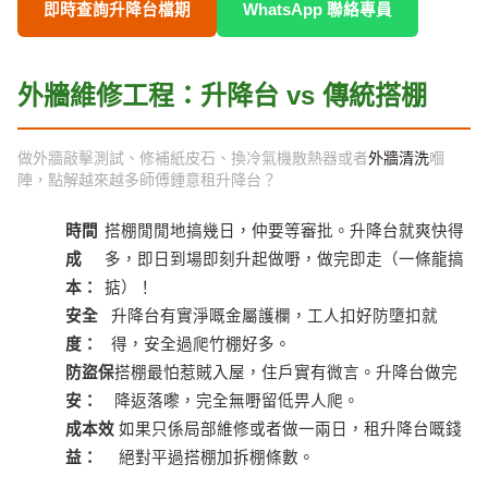
即時查詢升降台檔期
WhatsApp 聯絡專員
外牆維修工程：升降台 vs 傳統搭棚
做外牆敲擊測試、修補紙皮石、換冷氣機散熱器或者
外牆清洗
嗰
陣，點解越來越多師傅鍾意租升降台？
時間
搭棚閒閒地搞幾日，仲要等審批。升降台就爽快得
成
多，即日到場即刻升起做嘢，做完即走（一條龍搞
本：
掂）！
安全
升降台有實淨嘅金屬護欄，工人扣好防墮扣就
度：
得，安全過爬竹棚好多。
防盜保
搭棚最怕惹賊入屋，住戶實有微言。升降台做完
安：
降返落嚟，完全無嘢留低畀人爬。
成本效
如果只係局部維修或者做一兩日，租升降台嘅錢
益：
絕對平過搭棚加拆棚條數。