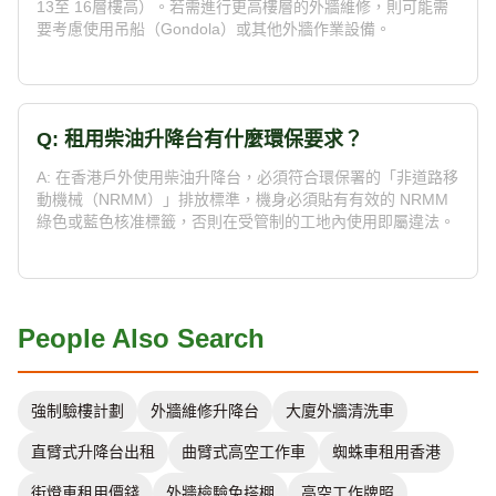
13至 16層樓高）。若需進行更高樓層的外牆維修，則可能需
要考慮使用吊船（Gondola）或其他外牆作業設備。
Q: 租用柴油升降台有什麼環保要求？
A: 在香港戶外使用柴油升降台，必須符合環保署的「非道路移
動機械（NRMM）」排放標準，機身必須貼有有效的 NRMM
綠色或藍色核准標籤，否則在受管制的工地內使用即屬違法。
People Also Search
強制驗樓計劃
外牆維修升降台
大廈外牆清洗車
直臂式升降台出租
曲臂式高空工作車
蜘蛛車租用香港
街燈車租用價錢
外牆檢驗免搭棚
高空工作牌照