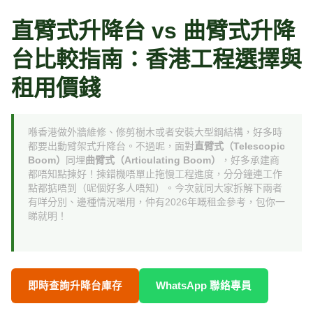
跳
至
直臂式升降台 vs 曲臂式升降
主
台比較指南：香港工程選擇與
要
內
租用價錢
容
喺香港做外牆維修、修剪樹木或者安裝大型鋼結構，好多時
都要出動臂架式升降台。不過呢，面對
直臂式（Telescopic
Boom）
同埋
曲臂式（Articulating Boom）
，好多承建商
都唔知點揀好！揀錯機唔單止拖慢工程進度，分分鐘連工作
點都掂唔到（呢個好多人唔知）。今次就同大家拆解下兩者
有咩分別、邊種情況啱用，仲有2026年嘅租金參考，包你一
睇就明！
即時查詢升降台庫存
WhatsApp 聯絡專員