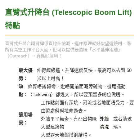
直臂式升降台 (Telescopic Boom Lift)
特點
直臂式升降台嘅臂桿係直線伸縮嘅，運作原理就好似望遠鏡咁。喺
所有高空工作平台入面，佢可以提供最遠嘅「水平延伸距離」
（Outreach），真係好犀利！
最大優
伸得超級遠，升降速度又快，最高可以去到 50
勢：
米以上咁高！
缺
條臂唔識轉彎，避唔開前面嘅障礙物。機尾擺動
點：
（Tailswing）都幾大，所以要預留多啲位做嘢。
工作點前面有深坑、河流或者地面唔受力，要
由遠處斜斜地伸過去。
適用場
外牆平平無奇、冇凸出物嘅
外牆
或者裝玻
景：
大型建築物
清洗
璃。
大型露天地盤搭鋼結構。