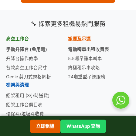
🔧 探索更多租機易熱門服務
高空工作台
搬運及吊運
手動升降台 (免用電)
電動唧車出租收費表
升降台操作教學
5.5噸吊雞車叫車
各款高空工作台尺寸
終極租吊車攻略
Genie 剪刀式規格解析
24噸重型吊運服務
棚架與清理
鋁架租用 (3小時送貨)
鋁架工作台價目表
環保斗/垃圾斗收費
挖泥機日租價目表
立即租機
WhatsApp 查詢