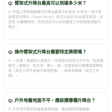
Q: 臂架式升降台最高可以到達多少米？
A: 市面上常見嘅曲臂式升降台最高大約去到 40多米。而大型
直臂式升降台（Super Boom）就可以去到 50米甚至更高，足
足有 16層樓咁高！佢係目前可以去到最高工作高度嘅流動升
降台。
Q: 操作臂架式升降台需要特定牌照嗎？
A: 一定要！根據勞工處指引，所有操作高空工作平台（包括直
臂式、曲臂式、剪叉式）嘅人，都一定要有認可機構簽發嘅有
效「高空工作平台操作員證明書」，即係俗稱嘅「高空工作
牌」。
Q: 戶外地盤地面不平，應該選哪種升降台？
A: 戶外唔平嘅泥地或者建築地盤，應該揀有四輪驅動