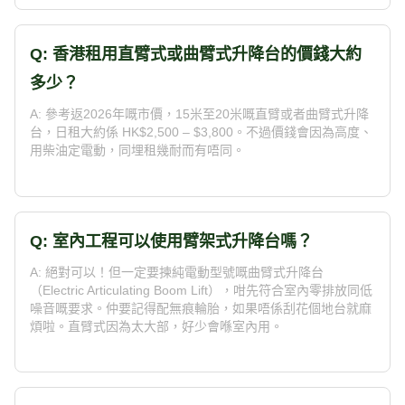
Q: 香港租用直臂式或曲臂式升降台的價錢大約
多少？
A: 參考返2026年嘅市價，15米至20米嘅直臂或者曲臂式升降
台，日租大約係 HK$2,500 – $3,800。不過價錢會因為高度、
用柴油定電動，同埋租幾耐而有唔同。
Q: 室內工程可以使用臂架式升降台嗎？
A: 絕對可以！但一定要揀純電動型號嘅曲臂式升降台
（Electric Articulating Boom Lift），咁先符合室內零排放同低
噪音嘅要求。仲要記得配無痕輪胎，如果唔係刮花個地台就麻
煩啦。直臂式因為太大部，好少會喺室內用。