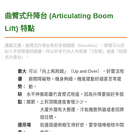
曲臂式升降台 (Articulating Boom
Lift) 特點
講開又講，曲臂式升降台有好多個關節（Knuckles），條臂可以好
似人手咁彎曲同摺疊，所以好多行內人叫佢做「Z型臂」或者「鉸接
式升降台」。
最大
可以「向上再跨越」（Up and Over），好靈活咁
優
避開障礙物。機身夠細，機尾擺動好細甚至零擺
勢：
動。
缺
水平伸展距離冇直臂式咁遠。因為升降要搞好多個
點：
關節，上到頂嘅速度會慢少少。
大廈外牆有大簷篷、冷氣機散熱器或者招牌
阻住晒。
適用場
街邊兩邊啲樹生得好密，要穿插喺樹枝中間