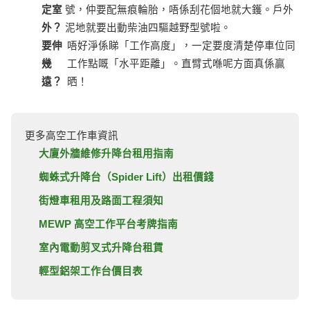
定室
號，仲要配無痕輪胎，唔係刮花個地就大鑊。戶外
外？
泥地就要出動柴油四驅越野型號啦。
要伸
唔好淨係睇「工作高度」，一定要度清楚停車位同
幾
工作點嘅「水平距離」。直臂式喺呢方面真係贏
遠？
晒！
更多高空工作車資訊
大廈外牆維修升降台租用指南
蜘蛛式升降台（Spider Lift）出租價錢
街燈車租用及路面工程須知
MEWP 高空工作平台考牌指南
室內電動剪叉式升降台租賃
輕型鋁架工作台價目表