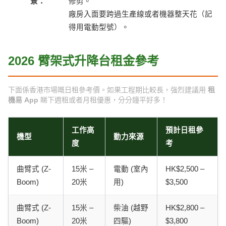
景：
修剪。
廠房入面要跨過生產線或者機器整天花（記
得用電動型號）。
2026 臂架式升降台租金參考
下面係香港市場嘅日租參考價。如果工程期比較長，強烈建議用
租
機易 App
睇下週租或者月租優惠，分分鐘平好多！
工作高
預計日租參
機型
動力來源
度
考
曲臂式 (Z-
15米 –
電動 (室內
HK$2,500 –
Boom)
20米
用)
$3,500
曲臂式 (Z-
15米 –
柴油 (越野
HK$2,800 –
Boom)
20米
四驅)
$3,800