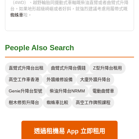
（4WD）、越野輪胎同擺動式車軸嘅柴油直臂或者曲臂式升降
台。如果地形超級崎嶇或者好斜，就強烈建議考慮用履帶式嘅
蜘蛛車
啦。
People Also Search
直臂式升降台出租
曲臂式升降台價錢
Z型升降台租用
高空工作車香港
外牆維修設備
大廈外牆升降台
Genie升降台型號
柴油升降台NRMM
電動曲臂車
樹木修剪升降台
蜘蛛車比較
高空工作牌照課程
透過租機易 App 立即租用