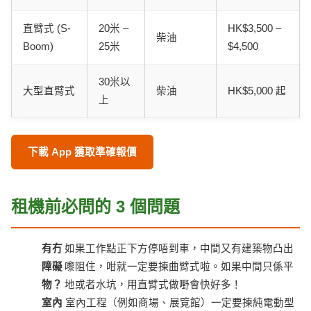
直臂式 (S-
20米 –
HK$3,500 –
柴油
Boom)
25米
$4,500
30米以
大型直臂式
柴油
HK$5,000 起
上
下載 App 獲取準確報價
租機前必問的 3 個問題
有冇
如果工作點正下方停唔到車，中間又有建築物凸出
障礙
嚟阻住，咁就一定要揀曲臂式啦。如果中間只係平
物？
地或者水坑，用直臂式做嘢會快好多！
室內
室內工程（例如商場、展覽館）一定要揀純電動型