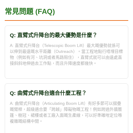
常見問題 (FAQ)
Q: 直臂式升降台的最大優勢是什麼？
A: 直臂式升降台（Telescopic Boom Lift）最大嘅優勢就係可
以伸到最遠嘅水平距離（Outreach）。當工程地點行唔埋目標
物（例如有河、坑洞或者馬路阻住），直臂式就可以由遠處直
接斜斜地伸過去工作點，而且升降速度都幾快。
Q: 曲臂式升降台適合什麼工程？
A: 曲臂式升降台（Articulating Boom Lift）有好多節可以摺疊
嘅臂桿，超級適合要「跨越」障礙物嘅工程！例如跨過外牆簷
篷、樹冠、裙樓或者工廠入面嘅生產線，可以好準確咁定位喺
複雜嘅結構中間。