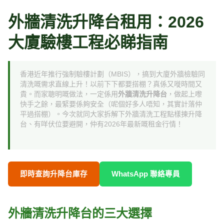
跳
至
外牆清洗升降台租用：2026
主
大廈驗樓工程必睇指南
要
內
容
香港近年推行強制驗樓計劃（MBIS），搞到大廈外牆檢驗同
清洗嘅需求直線上升！以前下下都要搭棚？真係又嘥時間又
貴。而家聰明嘅做法，一定係用
外牆清洗升降台
，做起上嚟
快手之餘，最緊要係夠安全（呢個好多人唔知，其實計落仲
平過搭棚）。今次就同大家拆解下外牆清洗工程點樣揀升降
台、有咩伏位要避開，仲有2026年最新嘅租金行情！
即時查詢升降台庫存
WhatsApp 聯絡專員
外牆清洗升降台的三大選擇