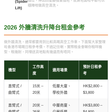
個位，伸出四隻腳撐實個地，就算地面唔平都可以
(Spider
穩陣咁做高空清洗。
Lift)
2026 外牆清洗升降台租金參考
做外牆清洗，通常都要用到比較高嘅高空工作車。下面幫大家整理
咗香港市場嘅日租參考價。不過記住喇，實際租金會睇你租咩機
型、租幾耐，同埋送貨地點有幾遠而有唔同。
工作高
預計日租參
機型
適用場景
度
考
直臂式 /
15米 –
低層大廈、
HK$2,800 –
曲臂式
20米
學校外牆
$3,800
直臂式 /
20米 –
中層商廈、
HK$3,800 –
曲臂式
26米
公屋低層
$4,800