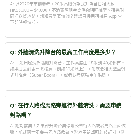
A: 以2026年市價參考，20米高嘅臂架式升降台日租大約
HK$3,000 – $4,000。不過實際租金會睇你租咩機型、租幾耐
同埋送貨地點。想知最準嘅價錢？建議直接用租機易 App 查
下即時報價啦。
Q: 外牆清洗升降台的最高工作高度是多少？
A: 一般用嚟洗外牆嘅升降台，工作高度由 15米到 40米都有。
如果要去到更高嘅樓層（例如50米以上），咁就要租大型直臂
式升降台（Super Boom），或者要考慮轉用吊船喇。
Q: 在行人路或馬路旁進行外牆清洗，需要申請
封路嗎？
A: 絕對需要！如果部升降台要停喺公眾行人路或者馬路上面做
嘢，承建商一定要事先向路政署同警方申請臨時封路許可（例