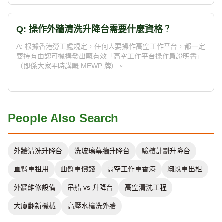
Q: 操作外牆清洗升降台需要什麼資格？
A: 根據香港勞工處規定，任何人要操作高空工作平台，都一定
要持有由認可機構發出嘅有效「高空工作平台操作員證明書」
（即係大家平時講嘅 MEWP 牌）。
People Also Search
外牆清洗升降台
洗玻璃幕牆升降台
驗樓計劃升降台
直臂車租用
曲臂車價錢
高空工作車香港
蜘蛛車出租
外牆維修設備
吊船 vs 升降台
高空清洗工程
大廈翻新機械
高壓水槍洗外牆