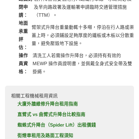
閉申
及早向路政署及運輸署申請臨時交通管理措施
請：
（TTM）。
地面
臂架式升降台重量動輒十多噸，停泊在行人路或渠
承重
蓋上時，必須鋪設足夠厚度的鐵板或木板以分散重
評
量，避免壓毀地下設施。
估：
操作
清洗工人若需操作升降台，必須持有有效的
員資
MEWP 操作員證明書，並佩戴全身式安全帶及雙
格：
掛繩。
相關工程機械租用資訊
大廈外牆維修升降台租用指南
直臂式 vs 曲臂式升降台比較指南
蜘蛛式升降台（Spider Lift）出租價錢
街燈車租用及路面工程須知