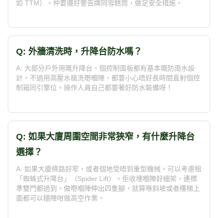
如 TTM）。仲要擺好警告牌同雪糕筒，做足安全措施。
Q: 外牆清洗時，升降台防水嗎？
A: 大部分戶外用嘅升降台，個控制面板都有基本嘅防雨水設
計。不過用高壓水槍洗嘢嗰陣，都要小心唔好長時間直射個控
制箱同引擎位。操作人員自己都要著好防水裝備呀！
Q: 如果大廈周圍空間非常狹窄，有什麼升降台
選擇？
A: 如果大廈條路好窄，或者個地受唔到重型機械，可以考慮租
「蜘蛛式升降台」（Spider Lift）。佢收埋嗰陣好細架，連標
準雙門都過到。做嘢嗰陣伸出四隻腳，就算喺斜坡或者樓梯上
面都可以穩陣咁做高空作業。