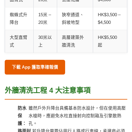
蜘蛛式升
15米 –
狹窄通道、
HK$3,500 –
降台
20米
斜坡地型
$4,500
大型直臂
30米以
高層建築外
HK$5,500
式
上
牆清洗
起
下載 App 獲取準確報價
外牆清洗工程 4 大注意事項
防水
雖然戶外升降台具備基本防水設計，但在使用高壓
保
水槍時，應避免水柱直接射向控制箱及引擎散熱
護：
孔。
路面封
若升降台需要佔用行人路或行車線，承建商必須