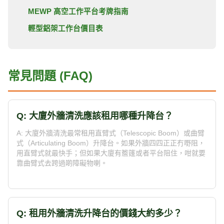
MEWP 高空工作平台考牌指南
輕型鋁架工作台價目表
常見問題 (FAQ)
Q: 大廈外牆清洗應該租用哪種升降台？
A: 大廈外牆清洗最常租用直臂式（Telescopic Boom）或曲臂
式（Articulating Boom）升降台。如果外牆四四正正冇嘢阻，
用直臂式就最快手；但如果大廈有簷篷或者平台阻住，咁就要
靠曲臂式去跨過啲障礙物喇。
Q: 租用外牆清洗升降台的價錢大約多少？