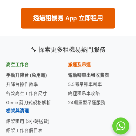
透過租機易 App 立即租用
🔧 探索更多租機易熱門服務
高空工作台
搬運及吊運
手動升降台 (免用電)
電動唧車出租收費表
升降台操作教學
5.5噸吊雞車叫車
各款高空工作台尺寸
終極租吊車攻略
Genie 剪刀式規格解析
24噸重型吊運服務
棚架與清理
鋁架租用 (3小時送貨)
鋁架工作台價目表