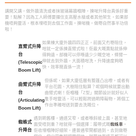
講開又講，做外牆清洗或者抹玻璃幕牆嗰陣，揀啱升降台真係好重
要！點解？因為工人師傅要攞住支高壓水槍或者其他架生，如果部
機唔夠靈活，根本埋唔到去個工作面。揀啱機，做嘢自然事半功倍
啦！
如果棟大廈外牆四四正正，前面又冇嘢阻住，
直臂式升降
咁就一定係揀直臂式啦！佢最大嘅賣點就係伸
台
得夠遠。部機可以停喺遠少少嘅空地，條臂一
伸就去到外牆，大面積咁洗。升降速度夠晒
(Telescopic
快，效率簡直係一流！
Boom Lift)
但係呢，如果大廈低層有簷篷凸出嚟，或者有
曲臂式升降
平台花園、大樹阻住點算？呢個時候就要出動
台
曲臂式喇！佢嗰種「Z型」關節設計就好似人
隻手咁靈活，可以輕鬆跨過啲障礙物，將個工
(Articulating
作台準確咁送到要去洗嘅位。
Boom Lift)
遇到啲舊樓，通道又窄，或者喺斜坡上面，甚至地
蜘蛛式
面受唔到重？咁就得一個選擇：履帶式嘅
蜘蛛車
。
升降台
佢收埋嗰陣好細架，連普通窄閘都過到。去到做嘢