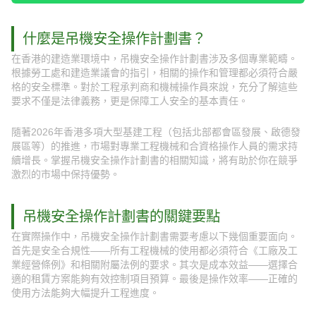
什麼是吊機安全操作計劃書？
在香港的建造業環境中，吊機安全操作計劃書涉及多個專業範疇。
根據勞工處和建造業議會的指引，相關的操作和管理都必須符合嚴
格的安全標準。對於工程承判商和機械操作員來說，充分了解這些
要求不僅是法律義務，更是保障工人安全的基本責任。
隨著2026年香港多項大型基建工程（包括北部都會區發展、啟德發
展區等）的推進，市場對專業工程機械和合資格操作人員的需求持
續增長。掌握吊機安全操作計劃書的相關知識，將有助於你在競爭
激烈的市場中保持優勢。
吊機安全操作計劃書的關鍵要點
在實際操作中，吊機安全操作計劃書需要考慮以下幾個重要面向。
首先是安全合規性——所有工程機械的使用都必須符合《工廠及工
業經營條例》和相關附屬法例的要求。其次是成本效益——選擇合
適的租賃方案能夠有效控制項目預算。最後是操作效率——正確的
使用方法能夠大幅提升工程進度。