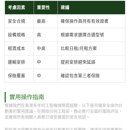
考慮因素
重要性
建議
安全合規
最高
確保操作員持有有效證書
設備規格
高
根據需求選擇合適型號
租賃成本
中高
比較日租/月租方案
運輸安排
中
提前安排避免延誤
保險覆蓋
中
確認包含第三者保險
實用操作指南
根據我們在香港多年的工程機械租賃經驗，以下是吊機安全操作計
劃書的實用建議。在開始任何工程前，務必進行全面的風險評估，
並確保所有相關人員都已接受適當的安全培訓。
對於首次接觸吊機安全操作計劃書的工程團隊，建議先諮詢專業的