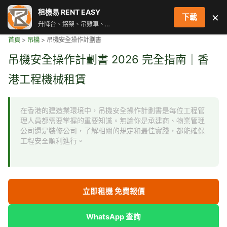
跳
租機易 RENT EASY
×
下載
至
升降台、鋁架、吊雞車、街燈車 即時叫車配對服務
主
首頁
>
吊機
>
吊機安全操作計劃書
要
內
吊機安全操作計劃書 2026 完全指南｜香
容
港工程機械租賃
在香港的建造業環境中，吊機安全操作計劃書是每位工程管
理人員都需要掌握的重要知識。無論你是承建商、物業管理
公司還是裝修公司，了解相關的規定和最佳實踐，都能確保
工程安全順利進行。
立即租機 免費報價
WhatsApp 查詢