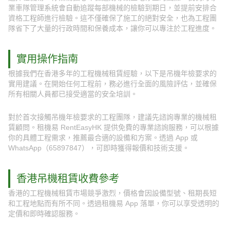
業車隊管理系統會自動追蹤每部機械的檢驗到期日，並提前安排合
資格工程師進行檢驗。這不僅確保了施工的絕對安全，也為工程團
隊省下了大量的行政時間和保養成本，讓你可以專注於工程進度。
實用操作指南
根據我們在香港多年的工程機械租賃經驗，以下是吊機年檢要求的
實用建議。在開始任何工程前，務必進行全面的風險評估，並確保
所有相關人員都已接受適當的安全培訓。
對於首次接觸吊機年檢要求的工程團隊，建議先諮詢專業的機械租
賃顧問。租機易 RentEasyHK 提供免費的專業諮詢服務，可以根據
你的具體工程需求，推薦最合適的設備和方案。透過 App 或
WhatsApp（65897847），可即時獲得報價和技術支援。
香港吊機租賃收費參考
香港的工程機械租賃市場競爭激烈，價格會因設備型號、租期長短
和工程地點而有所不同。透過租機易 App 落單，你可以享受透明的
定價和即時確認服務。