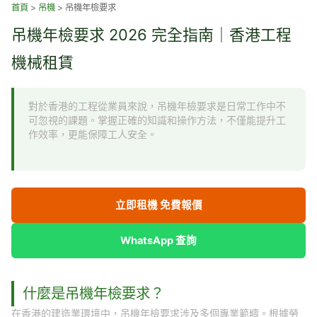
跳
首頁
>
吊機
>
吊機年檢要求
至
吊機年檢要求 2026 完全指南｜香港工程
主
要
機械租賃
內
容
對於香港的工程從業員來說，吊機年檢要求是日常工作中不
可忽視的課題。掌握正確的知識和操作方法，不僅能提升工
作效率，更能保障工人安全。
立即租機 免費報價
WhatsApp 查詢
什麼是吊機年檢要求？
在香港的建造業環境中，吊機年檢要求涉及多個專業範疇。根據勞