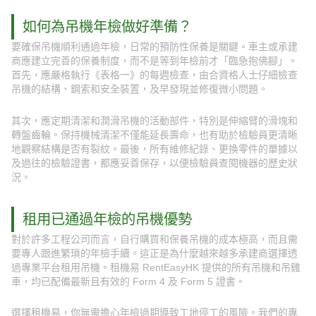
如何為吊機年檢做好準備？
要確保吊機順利通過年檢，日常的預防性保養是關鍵。車主或承建
商應建立完善的保養制度，而不是等到年檢前才「臨急抱佛腳」。
首先，應嚴格執行《表格一》的每週檢查，由合資格人士仔細檢查
吊機的結構、鋼索和安全裝置，及早發現並修復微小問題。
其次，應定期清潔和潤滑吊機的活動部件，特別是伸縮臂的滑塊和
轉盤齒輪。保持機械清潔不僅能延長壽命，也有助於檢驗員更清晰
地觀察結構是否有裂紋。最後，所有維修紀錄、更換零件的單據以
及過往的檢驗證書，都應妥善保存，以便檢驗員查閱機器的歷史狀
況。
租用已通過年檢的吊機優勢
對於許多工程公司而言，自行購買和保養吊機的成本極高，而且需
要專人跟進繁瑣的年檢手續。這正是為什麼越來越多承建商選擇透
過專業平台租用吊機。租機易 RentEasyHK 提供的所有吊機和吊雞
車，均已配備最新且有效的 Form 4 及 Form 5 證書。
選擇租機易，你無需擔心年檢過期導致工地停工的風險。我們的專