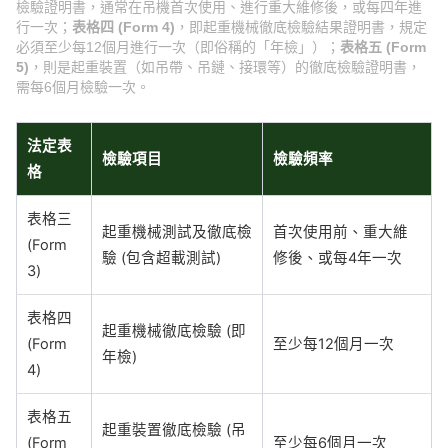
檢驗證明書，通常在吊機首次使用、進行重大維修後，或每四年進
行一次；
表格四 (Form 4)
，即起重機械徹底檢驗結果證明書，規定
必須至少每12個月進行一次（即俗稱的「年檢」）；
表格五 (Form
5)
，則是起重裝置（如吊帶、吊鏈、接環等）的徹底檢驗證明書，
需每6個月檢驗一次。
法定表
檢驗項目
檢驗頻率
格
表格三
起重機械測試及徹底檢
首次使用前、重大維
(Form
驗 (包含超載測試)
修後、或每4年一次
3)
表格四
起重機械徹底檢驗 (即
(Form
至少每12個月一次
年檢)
4)
表格五
起重裝置徹底檢驗 (吊
(Form
至少每6個月一次