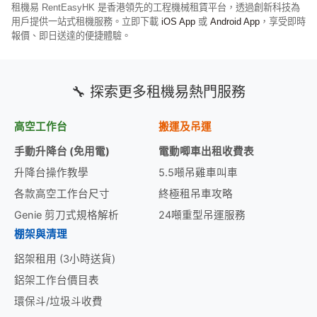
租機易 RentEasyHK 是香港領先的工程機械租賃平台，透過創新科技為
用戶提供一站式租機服務。立即下載
iOS App
或
Android App
，享受即時
報價、即日送達的便捷體驗。
🔧 探索更多租機易熱門服務
高空工作台
搬運及吊運
手動升降台 (免用電)
電動唧車出租收費表
升降台操作教學
5.5噸吊雞車叫車
各款高空工作台尺寸
終極租吊車攻略
Genie 剪刀式規格解析
24噸重型吊運服務
棚架與清理
鋁架租用 (3小時送貨)
鋁架工作台價目表
環保斗/垃圾斗收費