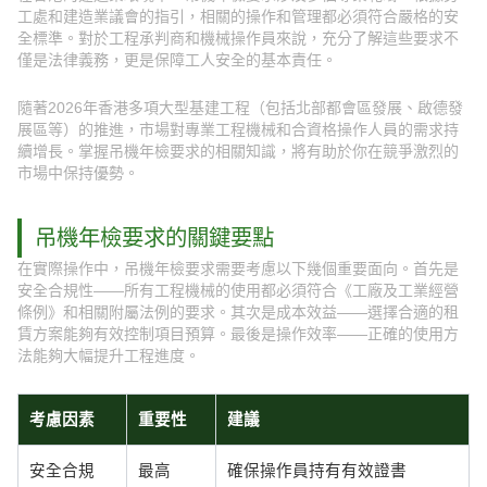
工處和建造業議會的指引，相關的操作和管理都必須符合嚴格的安
全標準。對於工程承判商和機械操作員來說，充分了解這些要求不
僅是法律義務，更是保障工人安全的基本責任。
隨著2026年香港多項大型基建工程（包括北部都會區發展、啟德發
展區等）的推進，市場對專業工程機械和合資格操作人員的需求持
續增長。掌握吊機年檢要求的相關知識，將有助於你在競爭激烈的
市場中保持優勢。
吊機年檢要求的關鍵要點
在實際操作中，吊機年檢要求需要考慮以下幾個重要面向。首先是
安全合規性——所有工程機械的使用都必須符合《工廠及工業經營
條例》和相關附屬法例的要求。其次是成本效益——選擇合適的租
賃方案能夠有效控制項目預算。最後是操作效率——正確的使用方
法能夠大幅提升工程進度。
考慮因素
重要性
建議
安全合規
最高
確保操作員持有有效證書