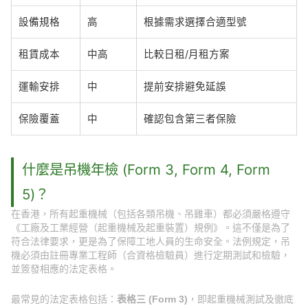
設備規格
高
根據需求選擇合適型號
租賃成本
中高
比較日租/月租方案
運輸安排
中
提前安排避免延誤
保險覆蓋
中
確認包含第三者保險
什麼是吊機年檢 (Form 3, Form 4, Form
5)？
在香港，所有起重機械（包括各類吊機、吊雞車）都必須嚴格遵守
《工廠及工業經營（起重機械及起重裝置）規例》。這不僅是為了
符合法律要求，更是為了保障工地人員的生命安全。法例規定，吊
機必須由註冊專業工程師（合資格檢驗員）進行定期測試和檢驗，
並簽發相應的法定表格。
最常見的法定表格包括：
表格三 (Form 3)
，即起重機械測試及徹底