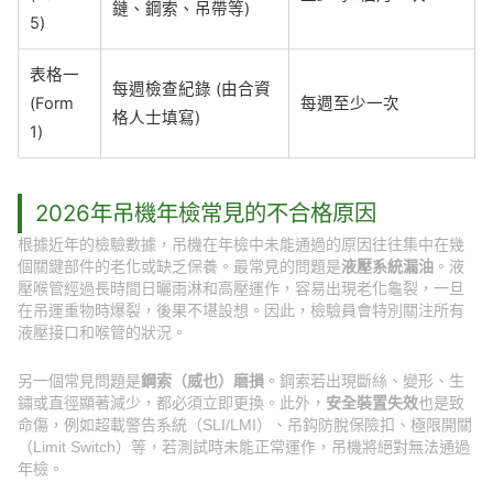
鏈、鋼索、吊帶等)
5)
表格一
每週檢查紀錄 (由合資
(Form
每週至少一次
格人士填寫)
1)
2026年吊機年檢常見的不合格原因
根據近年的檢驗數據，吊機在年檢中未能通過的原因往往集中在幾
個關鍵部件的老化或缺乏保養。最常見的問題是
液壓系統漏油
。液
壓喉管經過長時間日曬雨淋和高壓運作，容易出現老化龜裂，一旦
在吊運重物時爆裂，後果不堪設想。因此，檢驗員會特別關注所有
液壓接口和喉管的狀況。
另一個常見問題是
鋼索（威也）磨損
。鋼索若出現斷絲、變形、生
鏽或直徑顯著減少，都必須立即更換。此外，
安全裝置失效
也是致
命傷，例如超載警告系統（SLI/LMI）、吊鈎防脫保險扣、極限開關
（Limit Switch）等，若測試時未能正常運作，吊機將絕對無法通過
年檢。