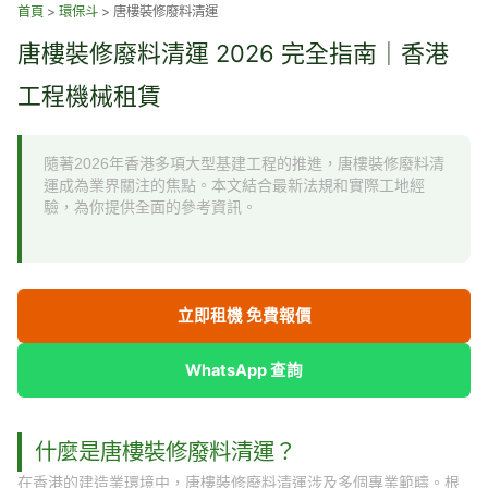
跳
首頁
>
環保斗
>
唐樓裝修廢料清運
至
唐樓裝修廢料清運 2026 完全指南｜香港
主
要
工程機械租賃
內
容
隨著2026年香港多項大型基建工程的推進，唐樓裝修廢料清
運成為業界關注的焦點。本文結合最新法規和實際工地經
驗，為你提供全面的參考資訊。
立即租機 免費報價
WhatsApp 查詢
什麼是唐樓裝修廢料清運？
在香港的建造業環境中，唐樓裝修廢料清運涉及多個專業範疇。根