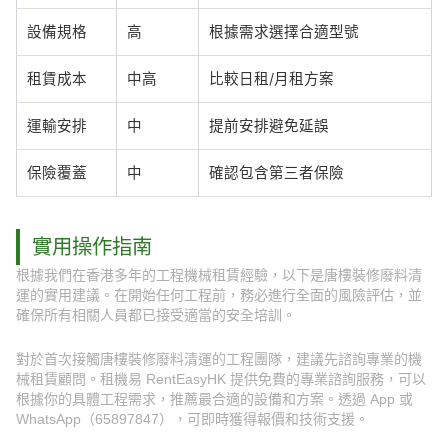
設備規格
高
根據需求選擇合適型號
租賃成本
中高
比較日租/月租方案
運輸安排
中
提前安排避免延誤
保險覆蓋
中
確認包含第三者保險
實用操作指南
根據我們在香港多年的工程機械租賃經驗，以下是唐樓裝修廢料清
運的實用建議。在開始任何工程前，務必進行全面的風險評估，並
確保所有相關人員都已接受適當的安全培訓。
對於首次接觸唐樓裝修廢料清運的工程團隊，建議先諮詢專業的機
械租賃顧問。租機易 RentEasyHK 提供免費的專業諮詢服務，可以
根據你的具體工程需求，推薦最合適的設備和方案。透過 App 或
WhatsApp（65897847），可即時獲得報價和技術支援。