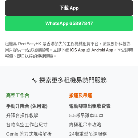
下載 App
WhatsApp 65897847
租機易 RentEasyHK 是香港領先的工程機械租賃平台，透過創新科技為
用戶提供一站式租機服務。立即下載
iOS App
或
Android App
，享受即時
報價、即日送達的便捷體驗。
🔧 探索更多租機易熱門服務
高空工作台
搬運及吊運
手動升降台 (免用電)
電動唧車出租收費表
升降台操作教學
5.5噸吊雞車叫車
各款高空工作台尺寸
終極租吊車攻略
Genie 剪刀式規格解析
24噸重型吊運服務