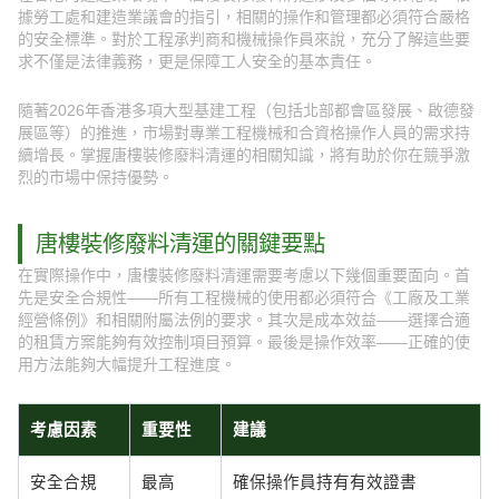
據勞工處和建造業議會的指引，相關的操作和管理都必須符合嚴格
的安全標準。對於工程承判商和機械操作員來說，充分了解這些要
求不僅是法律義務，更是保障工人安全的基本責任。
隨著2026年香港多項大型基建工程（包括北部都會區發展、啟德發
展區等）的推進，市場對專業工程機械和合資格操作人員的需求持
續增長。掌握唐樓裝修廢料清運的相關知識，將有助於你在競爭激
烈的市場中保持優勢。
唐樓裝修廢料清運的關鍵要點
在實際操作中，唐樓裝修廢料清運需要考慮以下幾個重要面向。首
先是安全合規性——所有工程機械的使用都必須符合《工廠及工業
經營條例》和相關附屬法例的要求。其次是成本效益——選擇合適
的租賃方案能夠有效控制項目預算。最後是操作效率——正確的使
用方法能夠大幅提升工程進度。
考慮因素
重要性
建議
安全合規
最高
確保操作員持有有效證書