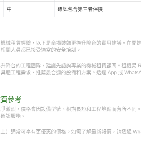
中
確認包含第三者保險
程機械租賃經驗，以下是商場裝飾更換升降台的實用建議。在開
有相關人員都已接受適當的安全培訓。
降台的工程團隊，建議先諮詢專業的機械租賃顧問。租機易 Rent
工程需求，推薦最合適的設備和方案。透過 App 或 WhatsAp
收費參考
爭激烈，價格會因設備型號、租期長短和工程地點而有所不同。透
時確認服務。
）通常可享有更優惠的價格。如需了解最新報價，請透過 WhatsAp