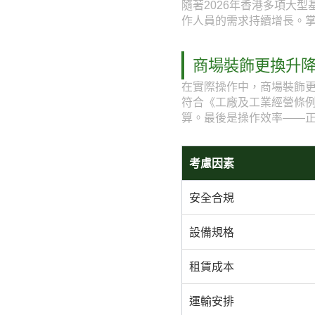
隨著2026年香港多項大
作人員的需求持續增長。
商場裝飾更換升
在實際操作中，商場裝飾
符合《工廠及工業經營條
算。最後是操作效率——
考慮因素
安全合規
設備規格
租賃成本
運輸安排