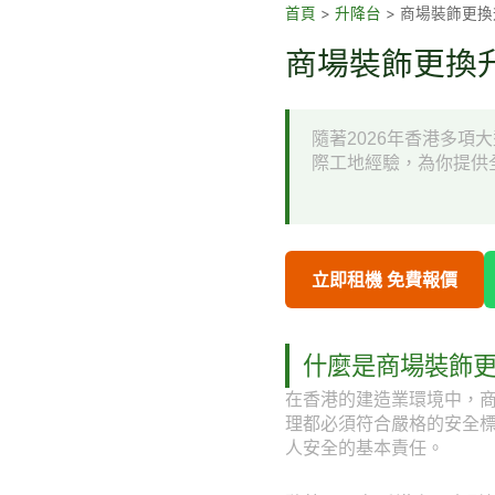
跳
首頁
>
升降台
>
商場裝飾更換
至
商場裝飾更換升
主
要
內
隨著2026年香港多
容
際工地經驗，為你提供
立即租機 免費報價
什麼是商場裝飾
在香港的建造業環境中，
理都必須符合嚴格的安全
人安全的基本責任。