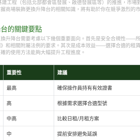
型基建工程（包括北部都會區發展、啟德發展區等）的推進，市場
掌握商場裝飾更換升降台的相關知識，將有助於你在競爭激烈的
降台的關鍵要點
更換升降台需要考慮以下幾個重要面向。首先是安全合規性——
例》和相關附屬法例的要求。其次是成本效益——選擇合適的租
正確的使用方法能夠大幅提升工程進度。
重要性
建議
最高
確保操作員持有有效證書
高
根據需求選擇合適型號
中高
比較日租/月租方案
中
提前安排避免延誤