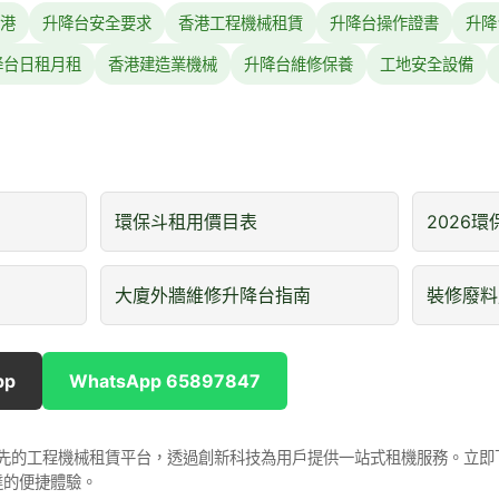
港
升降台安全要求
香港工程機械租賃
升降台操作證書
升降
降台日租月租
香港建造業機械
升降台維修保養
工地安全設備
環保斗租用價目表
2026
大廈外牆維修升降台指南
裝修廢料
pp
WhatsApp 65897847
是香港領先的工程機械租賃平台，透過創新科技為用戶提供一站式租機服務。立
達的便捷體驗。