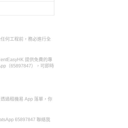
始任何工程前，務必進行全
EasyHK 提供免費的專
p（65897847），可即時
過租機易 App 落單，你
p 65897847 聯絡我