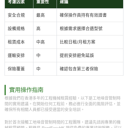
考慮因素
重要性
建議
安全合規
最高
確保操作員持有有效證書
設備規格
高
根據需求選擇合適型號
租賃成本
中高
比較日租/月租方案
運輸安排
中
提前安排避免延誤
保險覆蓋
中
確認包含第三者保險
實用操作指南
根據我們在香港多年的工程機械租賃經驗，以下是工地噪音管制時
間的實用建議。在開始任何工程前，務必進行全面的風險評估，並
確保所有相關人員都已接受適當的安全培訓。
對於首次接觸工地噪音管制時間的工程團隊，建議先諮詢專業的機
械租賃顧問。租機易 RentEasyHK 提供免費的專業諮詢服務，可以