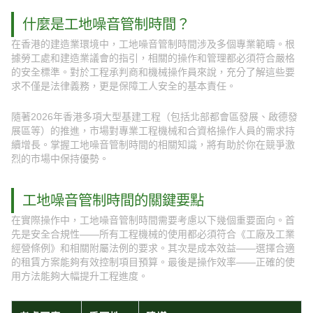
什麼是工地噪音管制時間？
在香港的建造業環境中，工地噪音管制時間涉及多個專業範疇。根
據勞工處和建造業議會的指引，相關的操作和管理都必須符合嚴格
的安全標準。對於工程承判商和機械操作員來說，充分了解這些要
求不僅是法律義務，更是保障工人安全的基本責任。
隨著2026年香港多項大型基建工程（包括北部都會區發展、啟德發
展區等）的推進，市場對專業工程機械和合資格操作人員的需求持
續增長。掌握工地噪音管制時間的相關知識，將有助於你在競爭激
烈的市場中保持優勢。
工地噪音管制時間的關鍵要點
在實際操作中，工地噪音管制時間需要考慮以下幾個重要面向。首
先是安全合規性——所有工程機械的使用都必須符合《工廠及工業
經營條例》和相關附屬法例的要求。其次是成本效益——選擇合適
的租賃方案能夠有效控制項目預算。最後是操作效率——正確的使
用方法能夠大幅提升工程進度。