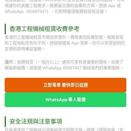
根據你的具體工程需求，推薦最合適的設備和方案。透過 App 或
WhatsApp（65897847），可即時獲得報價和技術支援。
香港工程機械租賃收費參考
香港的工程機械租賃市場競爭激烈，價格會因設備型號、租期長短
和工程地點而有所不同。透過租機易 App 落單，你可以享受透明的
定價和即時確認服務。
提示：
長期租賃（一個月以上）通常可享有更優惠的價格。如需了
解最新報價，請透過 WhatsApp 65897847 聯絡我們的專業團隊。
立即落單 最快即日送達
WhatsApp 專人報價
安全法規與注意事項
在香港使用工程機械必須嚴格遵守相關法規。根據《建築地盤（安