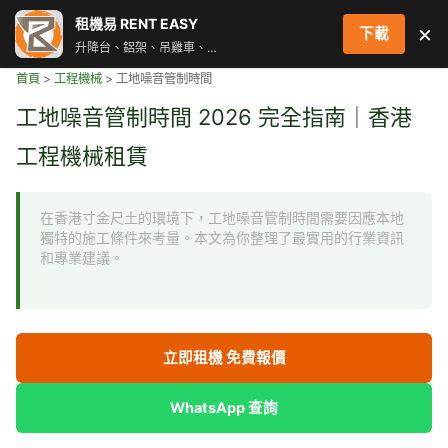
跳
租機易 RENT EASY
×
下載
至
升降台、鋁架、吊雞車、街燈車 即時叫車配對服務
主
首頁
>
工程機械
>
工地噪音管制時間
要
內
工地噪音管制時間 2026 完全指南｜香港
容
工程機械租賃
在香港寸金尺土的環境下，工地噪音管制時間需要因應本地
獨特的施工條件來考量。本文為你整理了最實用的行業資訊
和專業建議。
立即租機 免費報價
WhatsApp 查詢