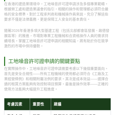
在香港的建造業環境中，工地噪音許可證申請涉及多個專業範疇。
根據勞工處和建造業議會的指引，相關的操作和管理都必須符合嚴
格的安全標準。對於工程承判商和機械操作員來說，充分了解這些
要求不僅是法律義務，更是保障工人安全的基本責任。
隨著2026年香港多項大型基建工程（包括北部都會區發展、啟德發
展區等）的推進，市場對專業工程機械和合資格操作人員的需求持
續增長。掌握工地噪音許可證申請的相關知識，將有助於你在競爭
激烈的市場中保持優勢。
工地噪音許可證申請的關鍵要點
在實際操作中，工地噪音許可證申請需要考慮以下幾個重要面向。
首先是安全合規性——所有工程機械的使用都必須符合《工廠及工
業經營條例》和相關附屬法例的要求。其次是成本效益——選擇合
適的租賃方案能夠有效控制項目預算。最後是操作效率——正確的
使用方法能夠大幅提升工程進度。
考慮因素
重要性
建議