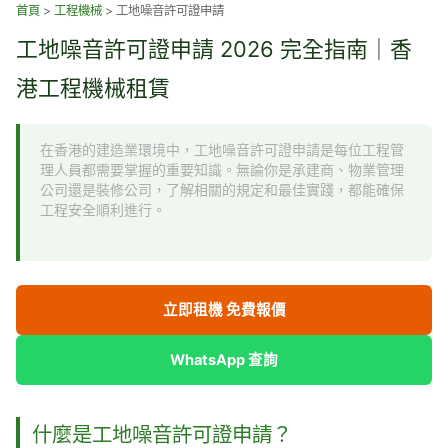
跳
首頁
>
工程機械
>
工地噪音許可證申請
至
工地噪音許可證申請 2026 完全指南｜香
主
要
港工程機械租賃
內
容
在香港的建造業環境中，工地噪音許可證申請是每位工程管
理人員都需要掌握的重要知識。無論你是承建商、物業管理
公司還是裝修公司，了解相關的規定和最佳實踐，都能確保
工程安全順利進行。
立即租機 免費報價
WhatsApp 查詢
什麼是工地噪音許可證申請？