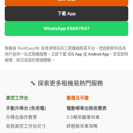
下載 App
WhatsApp 65897847
租機易 RentEasyHK 是香港領先的工程機械租賃平台，透過創新科技為
用戶提供一站式租機服務。立即下載
iOS App
或
Android App
，享受即時
報價、即日送達的便捷體驗。
🔧 探索更多租機易熱門服務
高空工作台
搬運及吊運
手動升降台 (免用電)
電動唧車出租收費表
升降台操作教學
5.5噸吊雞車叫車
各款高空工作台尺寸
終極租吊車攻略