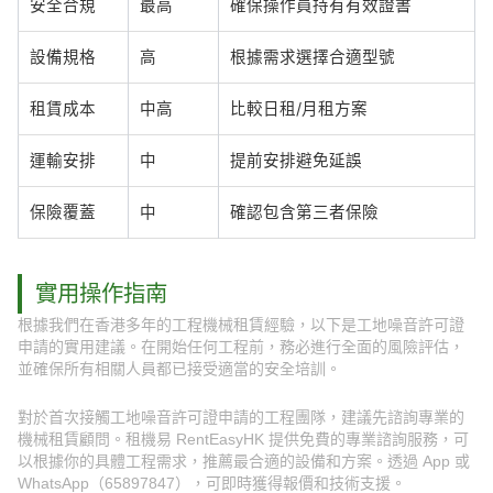
安全合規
最高
確保操作員持有有效證書
設備規格
高
根據需求選擇合適型號
租賃成本
中高
比較日租/月租方案
運輸安排
中
提前安排避免延誤
保險覆蓋
中
確認包含第三者保險
實用操作指南
根據我們在香港多年的工程機械租賃經驗，以下是工地噪音許可證
申請的實用建議。在開始任何工程前，務必進行全面的風險評估，
並確保所有相關人員都已接受適當的安全培訓。
對於首次接觸工地噪音許可證申請的工程團隊，建議先諮詢專業的
機械租賃顧問。租機易 RentEasyHK 提供免費的專業諮詢服務，可
以根據你的具體工程需求，推薦最合適的設備和方案。透過 App 或
WhatsApp（65897847），可即時獲得報價和技術支援。