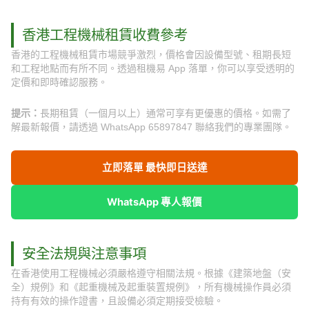
香港工程機械租賃收費參考
香港的工程機械租賃市場競爭激烈，價格會因設備型號、租期長短
和工程地點而有所不同。透過租機易 App 落單，你可以享受透明的
定價和即時確認服務。
提示：
長期租賃（一個月以上）通常可享有更優惠的價格。如需了
解最新報價，請透過 WhatsApp 65897847 聯絡我們的專業團隊。
立即落單 最快即日送達
WhatsApp 專人報價
安全法規與注意事項
在香港使用工程機械必須嚴格遵守相關法規。根據《建築地盤（安
全）規例》和《起重機械及起重裝置規例》，所有機械操作員必須
持有有效的操作證書，且設備必須定期接受檢驗。