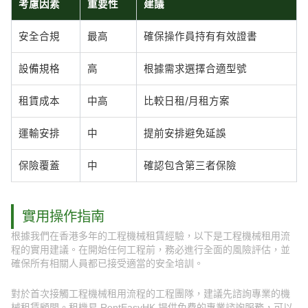
考慮因素
重要性
建議
安全合規
最高
確保操作員持有有效證書
設備規格
高
根據需求選擇合適型號
租賃成本
中高
比較日租/月租方案
運輸安排
中
提前安排避免延誤
保險覆蓋
中
確認包含第三者保險
實用操作指南
根據我們在香港多年的工程機械租賃經驗，以下是工程機械租用流
程的實用建議。在開始任何工程前，務必進行全面的風險評估，並
確保所有相關人員都已接受適當的安全培訓。
對於首次接觸工程機械租用流程的工程團隊，建議先諮詢專業的機
械租賃顧問。租機易 RentEasyHK 提供免費的專業諮詢服務，可以