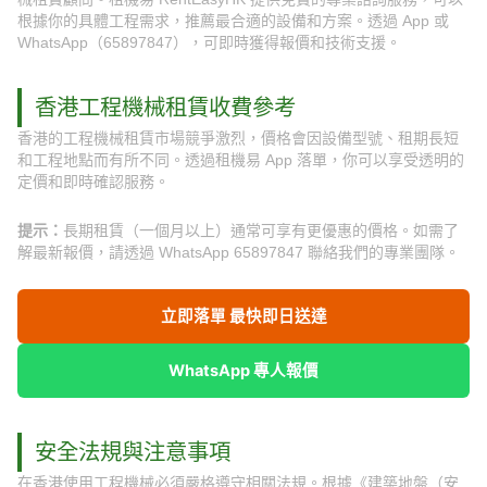
根據你的具體工程需求，推薦最合適的設備和方案。透過 App 或
WhatsApp（65897847），可即時獲得報價和技術支援。
香港工程機械租賃收費參考
香港的工程機械租賃市場競爭激烈，價格會因設備型號、租期長短
和工程地點而有所不同。透過租機易 App 落單，你可以享受透明的
定價和即時確認服務。
提示：
長期租賃（一個月以上）通常可享有更優惠的價格。如需了
解最新報價，請透過 WhatsApp 65897847 聯絡我們的專業團隊。
立即落單 最快即日送達
WhatsApp 專人報價
安全法規與注意事項
在香港使用工程機械必須嚴格遵守相關法規。根據《建築地盤（安