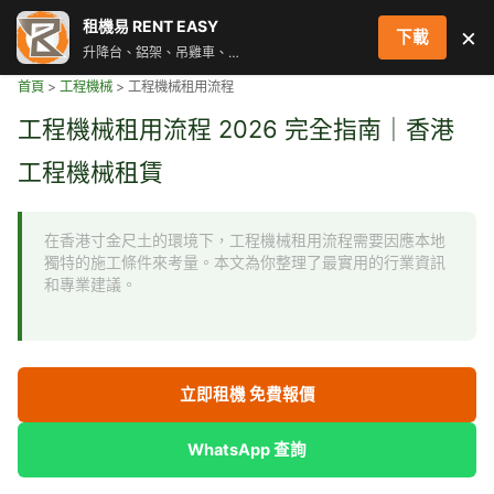
跳
租機易 RENT EASY
×
下載
至
升降台、鋁架、吊雞車、街燈車 即時叫車配對服務
主
首頁
>
工程機械
>
工程機械租用流程
要
內
工程機械租用流程 2026 完全指南｜香港
容
工程機械租賃
在香港寸金尺土的環境下，工程機械租用流程需要因應本地
獨特的施工條件來考量。本文為你整理了最實用的行業資訊
和專業建議。
立即租機 免費報價
WhatsApp 查詢