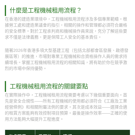
什麼是工程機械租用流程？
在香港的建造業環境中，工程機械租用流程涉及多個專業範疇。根
據勞工處和建造業議會的指引，相關的操作和管理都必須符合嚴格
的安全標準。對於工程承判商和機械操作員來說，充分了解這些要
求不僅是法律義務，更是保障工人安全的基本責任。
隨著2026年香港多項大型基建工程（包括北部都會區發展、啟德發
展區等）的推進，市場對專業工程機械和合資格操作人員的需求持
續增長。掌握工程機械租用流程的相關知識，將有助於你在競爭激
烈的市場中保持優勢。
工程機械租用流程的關鍵要點
在實際操作中，工程機械租用流程需要考慮以下幾個重要面向。首
先是安全合規性——所有工程機械的使用都必須符合《工廠及工業
經營條例》和相關附屬法例的要求。其次是成本效益——選擇合適
的租賃方案能夠有效控制項目預算。最後是操作效率——正確的使
用方法能夠大幅提升工程進度。