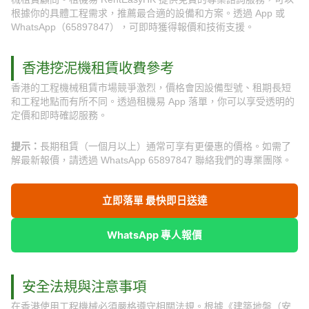
根據你的具體工程需求，推薦最合適的設備和方案。透過 App 或
WhatsApp（65897847），可即時獲得報價和技術支援。
香港挖泥機租賃收費參考
香港的工程機械租賃市場競爭激烈，價格會因設備型號、租期長短
和工程地點而有所不同。透過租機易 App 落單，你可以享受透明的
定價和即時確認服務。
提示：
長期租賃（一個月以上）通常可享有更優惠的價格。如需了
解最新報價，請透過 WhatsApp 65897847 聯絡我們的專業團隊。
立即落單 最快即日送達
WhatsApp 專人報價
安全法規與注意事項
在香港使用工程機械必須嚴格遵守相關法規。根據《建築地盤（安