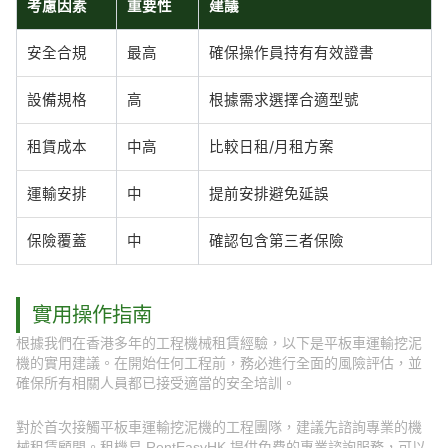
考慮因素
重要性
建議
安全合規
最高
確保操作員持有有效證書
設備規格
高
根據需求選擇合適型號
租賃成本
中高
比較日租/月租方案
運輸安排
中
提前安排避免延誤
保險覆蓋
中
確認包含第三者保險
實用操作指南
根據我們在香港多年的工程機械租賃經驗，以下是平板車運輸挖泥
機的實用建議。在開始任何工程前，務必進行全面的風險評估，並
確保所有相關人員都已接受適當的安全培訓。
對於首次接觸平板車運輸挖泥機的工程團隊，建議先諮詢專業的機
械租賃顧問。租機易 RentEasyHK 提供免費的專業諮詢服務，可以