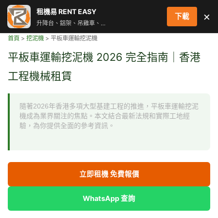
跳
租機易 RENT EASY
×
下載
至
升降台、鋁架、吊雞車、街燈車 即時叫車配對服務
主
首頁
>
挖泥機
>
平板車運輸挖泥機
要
內
平板車運輸挖泥機 2026 完全指南｜香港
容
工程機械租賃
隨著2026年香港多項大型基建工程的推進，平板車運輸挖泥
機成為業界關注的焦點。本文結合最新法規和實際工地經
驗，為你提供全面的參考資訊。
立即租機 免費報價
WhatsApp 查詢