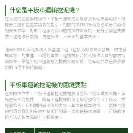
什麼是平板車運輸挖泥機？
在香港的建造業環境中，平板車運輸挖泥機涉及多個專業範疇。根
據勞工處和建造業議會的指引，相關的操作和管理都必須符合嚴格
的安全標準。對於工程承判商和機械操作員來說，充分了解這些要
求不僅是法律義務，更是保障工人安全的基本責任。
隨著2026年香港多項大型基建工程（包括北部都會區發展、啟德發
展區等）的推進，市場對專業工程機械和合資格操作人員的需求持
續增長。掌握平板車運輸挖泥機的相關知識，將有助於你在競爭激
烈的市場中保持優勢。
平板車運輸挖泥機的關鍵要點
在實際操作中，平板車運輸挖泥機需要考慮以下幾個重要面向。首
先是安全合規性——所有工程機械的使用都必須符合《工廠及工業
經營條例》和相關附屬法例的要求。其次是成本效益——選擇合適
的租賃方案能夠有效控制項目預算。最後是操作效率——正確的使
用方法能夠大幅提升工程進度。