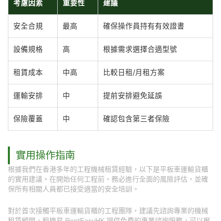
考慮因素
重要性
建議
安全合規
最高
確保操作員持有有效證書
設備規格
高
根據需求選擇合適型號
租賃成本
中高
比較日租/月租方案
運輸安排
中
提前安排避免延誤
保險覆蓋
中
確認包含第三者保險
實用操作指南
根據我們在香港多年的工程機械租賃經驗，以下是平板車運輸貨櫃
的實用建議。在開始任何工程前，務必進行全面的風險評估，並確
保所有相關人員都已接受適當的安全培訓。
對於首次接觸平板車運輸貨櫃的工程團隊，建議先諮詢專業的機械
租賃顧問。租機易 RentEasyHK 提供免費的專業諮詢服務，可以根