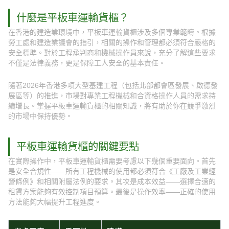
什麼是平板車運輸貨櫃？
在香港的建造業環境中，平板車運輸貨櫃涉及多個專業範疇。根據
勞工處和建造業議會的指引，相關的操作和管理都必須符合嚴格的
安全標準。對於工程承判商和機械操作員來說，充分了解這些要求
不僅是法律義務，更是保障工人安全的基本責任。
隨著2026年香港多項大型基建工程（包括北部都會區發展、啟德發
展區等）的推進，市場對專業工程機械和合資格操作人員的需求持
續增長。掌握平板車運輸貨櫃的相關知識，將有助於你在競爭激烈
的市場中保持優勢。
平板車運輸貨櫃的關鍵要點
在實際操作中，平板車運輸貨櫃需要考慮以下幾個重要面向。首先
是安全合規性——所有工程機械的使用都必須符合《工廠及工業經
營條例》和相關附屬法例的要求。其次是成本效益——選擇合適的
租賃方案能夠有效控制項目預算。最後是操作效率——正確的使用
方法能夠大幅提升工程進度。