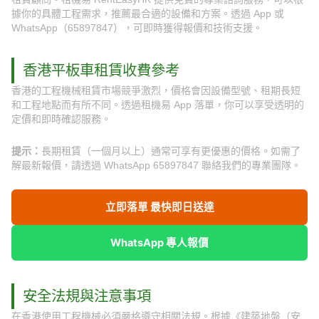
據你的具體工程需求，推薦最合適的設備和方案。透過 App 或
WhatsApp（65897847），可即時獲得報價和技術支援。
香港平板車租賃收費參考
香港的工程機械租賃市場競爭激烈，價格會因設備型號、租期長短
和工程地點而有所不同。透過租機易 App 落單，你可以享受透明的
定價和即時確認服務。
提示：
長期租賃（一個月以上）通常可享有更優惠的價格。如需了
解最新報價，請透過 WhatsApp 65897847 聯絡我們的專業團隊。
立即落單 最快即日送達
WhatsApp 專人報價
安全法規與注意事項
在香港使用工程機械必須嚴格遵守相關法規。根據《建築地盤（安