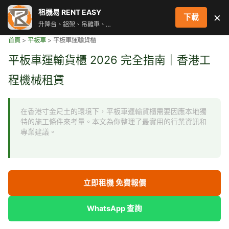
跳
租機易 RENT EASY
×
下載
至
升降台、鋁架、吊雞車、街燈車 即時叫車配對服務
主
首頁
>
平板車
>
平板車運輸貨櫃
要
內
平板車運輸貨櫃 2026 完全指南｜香港工
容
程機械租賃
在香港寸金尺土的環境下，平板車運輸貨櫃需要因應本地獨
特的施工條件來考量。本文為你整理了最實用的行業資訊和
專業建議。
立即租機 免費報價
WhatsApp 查詢