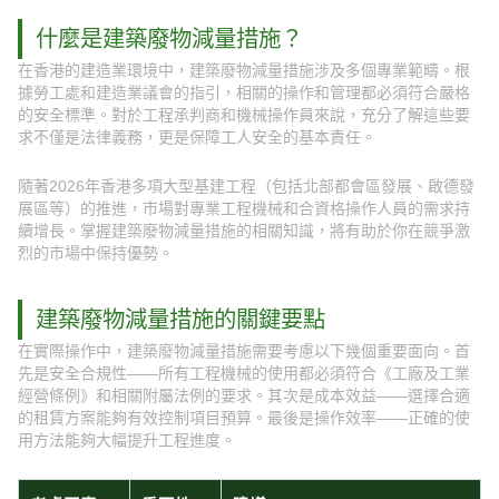
什麼是建築廢物減量措施？
在香港的建造業環境中，建築廢物減量措施涉及多個專業範疇。根
據勞工處和建造業議會的指引，相關的操作和管理都必須符合嚴格
的安全標準。對於工程承判商和機械操作員來說，充分了解這些要
求不僅是法律義務，更是保障工人安全的基本責任。
隨著2026年香港多項大型基建工程（包括北部都會區發展、啟德發
展區等）的推進，市場對專業工程機械和合資格操作人員的需求持
續增長。掌握建築廢物減量措施的相關知識，將有助於你在競爭激
烈的市場中保持優勢。
建築廢物減量措施的關鍵要點
在實際操作中，建築廢物減量措施需要考慮以下幾個重要面向。首
先是安全合規性——所有工程機械的使用都必須符合《工廠及工業
經營條例》和相關附屬法例的要求。其次是成本效益——選擇合適
的租賃方案能夠有效控制項目預算。最後是操作效率——正確的使
用方法能夠大幅提升工程進度。