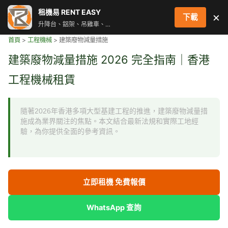
跳
租機易 RENT EASY
×
下載
至
升降台、鋁架、吊雞車、街燈車 即時叫車配對服務
主
首頁
>
工程機械
>
建築廢物減量措施
要
內
建築廢物減量措施 2026 完全指南｜香港
容
工程機械租賃
隨著2026年香港多項大型基建工程的推進，建築廢物減量措
施成為業界關注的焦點。本文結合最新法規和實際工地經
驗，為你提供全面的參考資訊。
立即租機 免費報價
WhatsApp 查詢