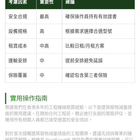
考慮因素
重要性
建議
安全合規
最高
確保操作員持有有效證書
設備規格
高
根據需求選擇合適型號
租賃成本
中高
比較日租/月租方案
運輸安排
中
提前安排避免延誤
保險覆蓋
中
確認包含第三者保險
實用操作指南
根據我們在香港多年的工程機械租賃經驗，以下是建築廢物減量措
施的實用建議。在開始任何工程前，務必進行全面的風險評估，並
確保所有相關人員都已接受適當的安全培訓。
對於首次接觸建築廢物減量措施的工程團隊，建議先諮詢專業的機
械租賃顧問。租機易 RentEasyHK 提供免費的專業諮詢服務，可以