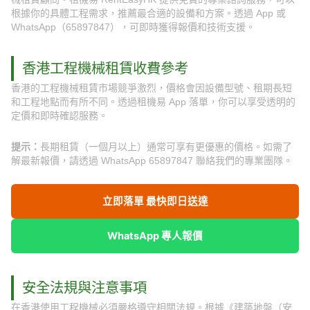
根據你的具體工程需求，推薦最合適的設備和方案。透過 App 或
WhatsApp（65897847），可即時獲得報價和技術支援。
香港工程機械租賃收費參考
香港的工程機械租賃市場競爭激烈，價格會因設備型號、租期長短
和工程地點而有所不同。透過租機易 App 落單，你可以享受透明的
定價和即時確認服務。
提示：
長期租賃（一個月以上）通常可享有更優惠的價格。如需了
解最新報價，請透過 WhatsApp 65897847 聯絡我們的專業團隊。
立即落單 最快即日送達
WhatsApp 專人報價
安全法規與注意事項
在香港使用工程機械必須嚴格遵守相關法規。根據《建築地盤（安