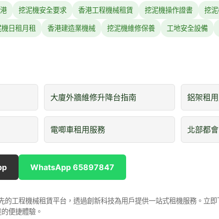
港
挖泥機安全要求
香港工程機械租賃
挖泥機操作證書
挖泥
泥機日租月租
香港建造業機械
挖泥機維修保養
工地安全設備
大廈外牆維修升降台指南
鋁架租用
電唧車租用服務
北部都會
pp
WhatsApp 65897847
是香港領先的工程機械租賃平台，透過創新科技為用戶提供一站式租機服務。立
達的便捷體驗。