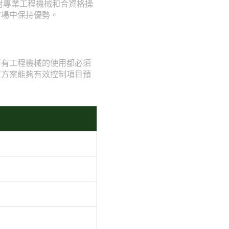
對專業工程機械和合資格操
市場中保持優勢。
所有工程機械的使用都必須
賃方案能夠有效控制項目預