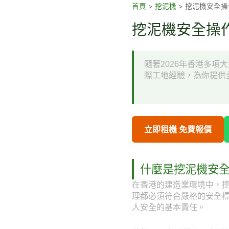
跳
首頁
>
挖泥機
>
挖泥機安全操
至
挖泥機安全操作
主
要
內
隨著2026年香港多
容
際工地經驗，為你提供
立即租機 免費報價
什麼是挖泥機安
在香港的建造業環境中，
理都必須符合嚴格的安全
人安全的基本責任。