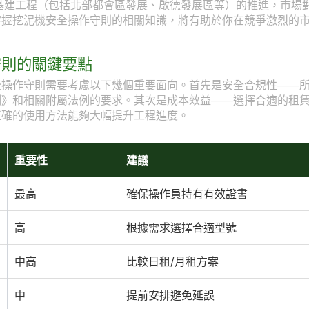
型基建工程（包括北部都會區發展、啟德發展區等）的推進，市場
掌握挖泥機安全操作守則的相關知識，將有助於你在競爭激烈的
守則的關鍵要點
全操作守則需要考慮以下幾個重要面向。首先是安全合規性——
例》和相關附屬法例的要求。其次是成本效益——選擇合適的租
正確的使用方法能夠大幅提升工程進度。
重要性
建議
最高
確保操作員持有有效證書
高
根據需求選擇合適型號
中高
比較日租/月租方案
中
提前安排避免延誤