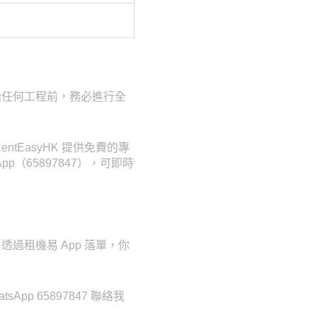
始任何工程前，務必進行全
EasyHK 提供免費的專
p（65897847），可即時
過租機易 App 落單，你
p 65897847 聯絡我