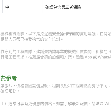
中
確認包含第三者保險
程機械租賃經驗，以下是挖泥機安全操作守則的實用建議。在開
有相關人員都已接受適當的安全培訓。
守則的工程團隊，建議先諮詢專業的機械租賃顧問。租機易 Rent
工程需求，推薦最合適的設備和方案。透過 App 或 WhatsAp
收費參考
爭激烈，價格會因設備型號、租期長短和工程地點而有所不同。透
時確認服務。
）通常可享有更優惠的價格。如需了解最新報價，請透過 WhatsAp