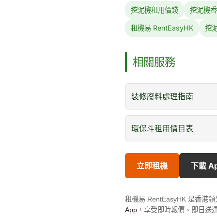
挖泥機租用價錢
挖泥機香
租機易 RentEasyHK
挖
相關服務
裝修廢料處理指南
環保斗租用價目表
立即租機
下載 A
租機易 RentEasyHK 
App
，享受即時報價、即日送