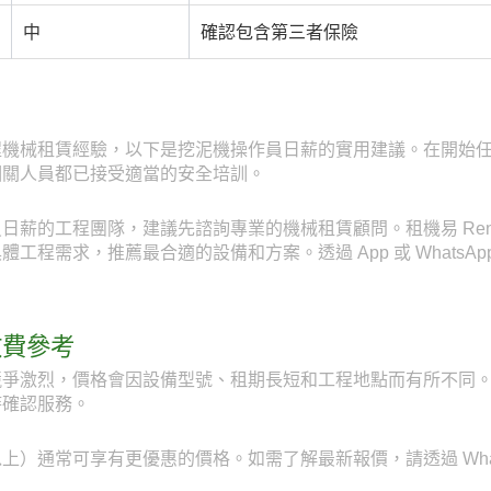
中
確認包含第三者保險
程機械租賃經驗，以下是挖泥機操作員日薪的實用建議。在開始
相關人員都已接受適當的安全培訓。
薪的工程團隊，建議先諮詢專業的機械租賃顧問。租機易 RentE
程需求，推薦最合適的設備和方案。透過 App 或 WhatsApp
收費參考
爭激烈，價格會因設備型號、租期長短和工程地點而有所不同。透
時確認服務。
）通常可享有更優惠的價格。如需了解最新報價，請透過 WhatsAp