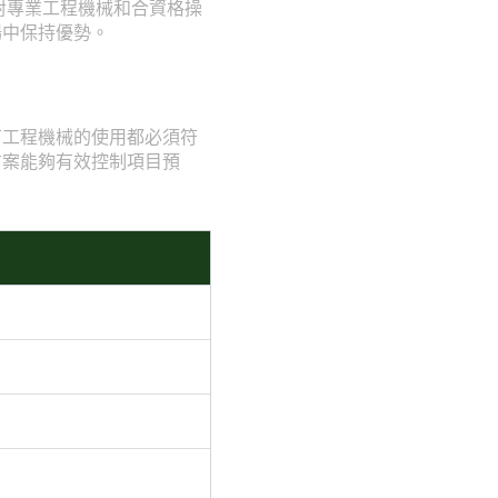
對專業工程機械和合資格操
場中保持優勢。
有工程機械的使用都必須符
方案能夠有效控制項目預