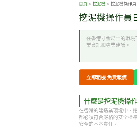
跳
首頁
>
挖泥機
>
挖泥機操作員
至
挖泥機操作員日
主
要
內
在香港寸金尺土的環境
容
業資訊和專業建議。
立即租機 免費報價
什麼是挖泥機操
在香港的建造業環境中，
都必須符合嚴格的安全標
安全的基本責任。