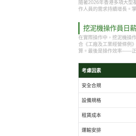
隨著2026年香港多項大
作人員的需求持續增長。
挖泥機操作員日
在實際操作中，挖泥機操
合《工廠及工業經營條例
算。最後是操作效率——
考慮因素
安全合規
設備規格
租賃成本
運輸安排