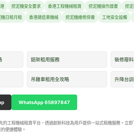
港
挖泥機安全要求
香港工程機械租賃
挖泥機操作證書
挖泥
泥機日租月租
香港建造業機械
挖泥機維修保養
工地安全設備
略
鋁架租用服務
裝修廢料
吊雞車租用全攻略
升降台訓
pp
WhatsApp 65897847
是香港領先的工程機械租賃平台，透過創新科技為用戶提供一站式租機服務。立
達的便捷體驗。