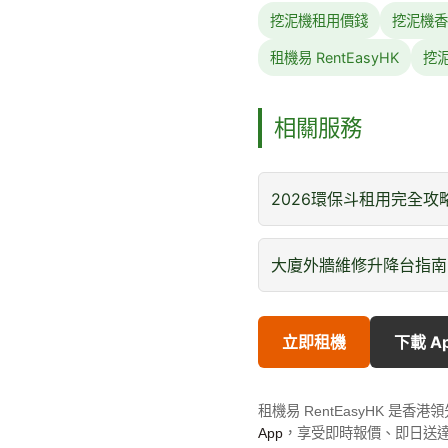
挖泥機租用價錢
挖泥機香
租機易 RentEasyHK
挖
相關服務
2026環保斗租用完全攻
大廈外牆維修升降台指南
立即租機
下載 A
租機易 RentEasyHK 
App
，享受即時報價、即日送