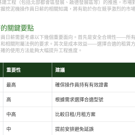
型基建工程（包括北部都會區發展、啟德發展區等）的推進，市場
掌握挖泥機操作員日薪的相關知識，將有助於你在競爭激烈的市
薪的關鍵要點
作員日薪需要考慮以下幾個重要面向。首先是安全合規性——所
》和相關附屬法例的要求。其次是成本效益——選擇合適的租賃
正確的使用方法能夠大幅提升工程進度。
重要性
建議
最高
確保操作員持有有效證書
高
根據需求選擇合適型號
中高
比較日租/月租方案
中
提前安排避免延誤