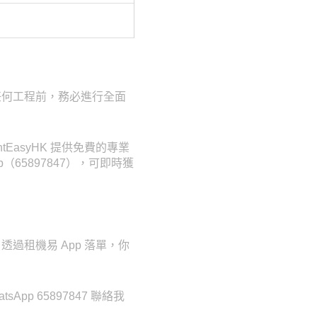
任何工程前，務必進行全面
asyHK 提供免費的專業
（65897847），可即時獲
過租機易 App 落單，你
p 65897847 聯絡我