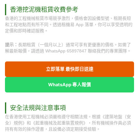
香港挖泥機租賃收費參考
香港的工程機械租賃市場競爭激烈，價格會因設備型號、租期長短
和工程地點而有所不同。透過租機易 App 落單，你可以享受透明的
定價和即時確認服務。
提示：
長期租賃（一個月以上）通常可享有更優惠的價格。如需了
解最新報價，請透過 WhatsApp 65897847 聯絡我們的專業團隊。
立即落單 最快即日送達
WhatsApp 專人報價
安全法規與注意事項
在香港使用工程機械必須嚴格遵守相關法規。根據《建築地盤（安
全）規例》和《起重機械及起重裝置規例》，所有機械操作員必須
持有有效的操作證書，且設備必須定期接受檢驗。