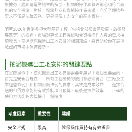
根據勞工處和建造業議會的指引，相關的操作和管理都必須符合嚴
格的安全標準。對於工程承判商和機械操作員來說，充分了解這些
要求不僅是法律義務，更是保障工人安全的基本責任。
隨著2026年香港多項大型基建工程（包括北部都會區發展、啟德發
展區等）的推進，市場對專業工程機械和合資格操作人員的需求持
續增長。掌握挖泥機進出工地安排的相關知識，將有助於你在競爭
激烈的市場中保持優勢。
挖泥機進出工地安排的關鍵要點
在實際操作中，挖泥機進出工地安排需要考慮以下幾個重要面向。
首先是安全合規性——所有工程機械的使用都必須符合《工廠及工
業經營條例》和相關附屬法例的要求。其次是成本效益——選擇合
適的租賃方案能夠有效控制項目預算。最後是操作效率——正確的
使用方法能夠大幅提升工程進度。
考慮因素
重要性
建議
安全合規
最高
確保操作員持有有效證書