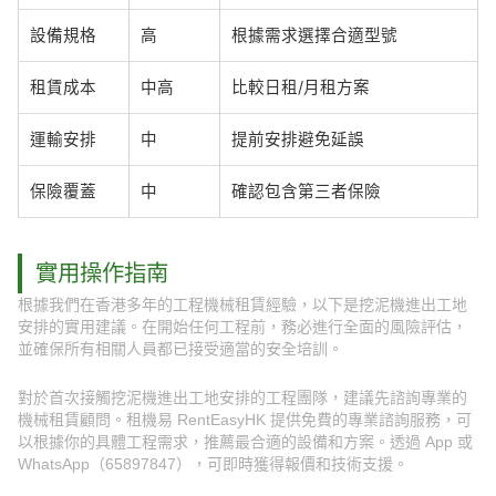
設備規格
高
根據需求選擇合適型號
租賃成本
中高
比較日租/月租方案
運輸安排
中
提前安排避免延誤
保險覆蓋
中
確認包含第三者保險
實用操作指南
根據我們在香港多年的工程機械租賃經驗，以下是挖泥機進出工地
安排的實用建議。在開始任何工程前，務必進行全面的風險評估，
並確保所有相關人員都已接受適當的安全培訓。
對於首次接觸挖泥機進出工地安排的工程團隊，建議先諮詢專業的
機械租賃顧問。租機易 RentEasyHK 提供免費的專業諮詢服務，可
以根據你的具體工程需求，推薦最合適的設備和方案。透過 App 或
WhatsApp（65897847），可即時獲得報價和技術支援。