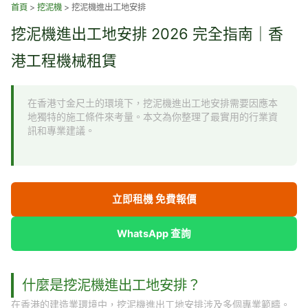
跳
首頁
>
挖泥機
>
挖泥機進出工地安排
至
挖泥機進出工地安排 2026 完全指南｜香
主
要
港工程機械租賃
內
容
在香港寸金尺土的環境下，挖泥機進出工地安排需要因應本
地獨特的施工條件來考量。本文為你整理了最實用的行業資
訊和專業建議。
立即租機 免費報價
WhatsApp 查詢
什麼是挖泥機進出工地安排？
在香港的建造業環境中，挖泥機進出工地安排涉及多個專業範疇。