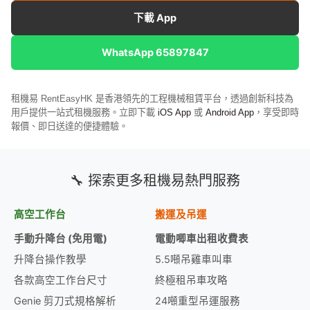
下載 App
WhatsApp 65897847
租機易 RentEasyHK 是香港領先的工程機械租賃平台，透過創新科技為
用戶提供一站式租機服務。立即下載
iOS App
或
Android App
，享受即時
報價、即日送達的便捷體驗。
🔧 探索更多租機易熱門服務
高空工作台
搬運及吊運
手動升降台 (免用電)
電動唧車出租收費表
升降台操作教學
5.5噸吊雞車叫車
各款高空工作台尺寸
終極租吊車攻略
Genie 剪刀式規格解析
24噸重型吊運服務