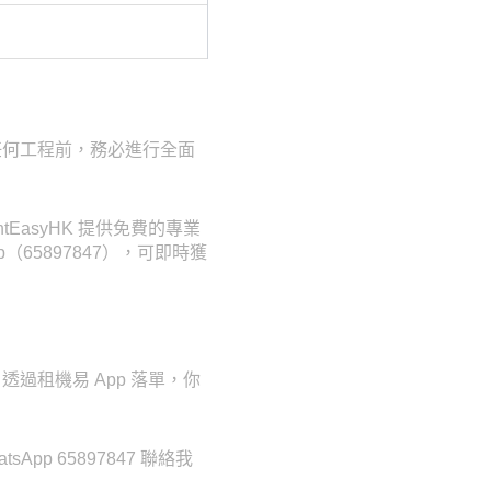
任何工程前，務必進行全面
asyHK 提供免費的專業
（65897847），可即時獲
過租機易 App 落單，你
p 65897847 聯絡我