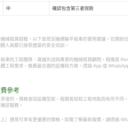
中
確認包含第三者保險
程機械租賃經驗，以下是挖泥機運輸平板車的實用建議。在開始
相關人員都已接受適當的安全培訓。
車的工程團隊，建議先諮詢專業的機械租賃顧問。租機易 RentE
程需求，推薦最合適的設備和方案。透過 App 或 WhatsApp
收費參考
爭激烈，價格會因設備型號、租期長短和工程地點而有所不同。透
時確認服務。
）通常可享有更優惠的價格。如需了解最新報價，請透過 WhatsAp