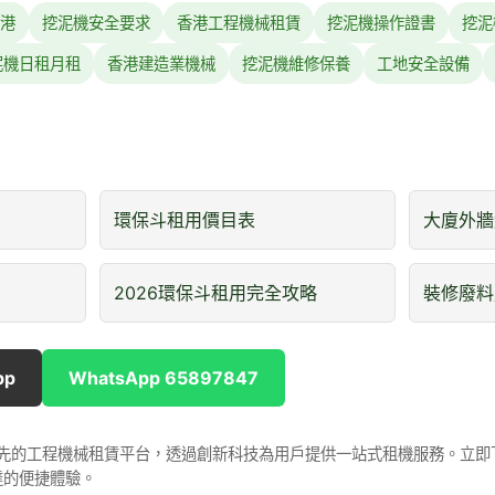
港
挖泥機安全要求
香港工程機械租賃
挖泥機操作證書
挖泥
泥機日租月租
香港建造業機械
挖泥機維修保養
工地安全設備
環保斗租用價目表
大廈外牆
2026環保斗租用完全攻略
裝修廢料
pp
WhatsApp 65897847
是香港領先的工程機械租賃平台，透過創新科技為用戶提供一站式租機服務。立
達的便捷體驗。