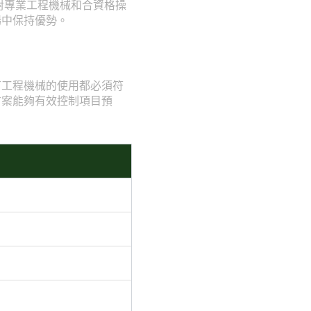
對專業工程機械和合資格操
場中保持優勢。
有工程機械的使用都必須符
方案能夠有效控制項目預