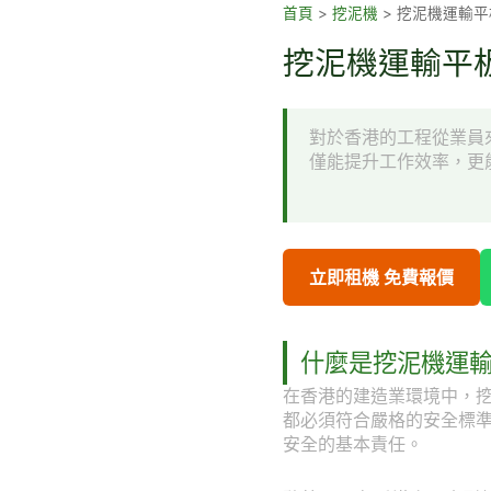
跳
首頁
>
挖泥機
>
挖泥機運輸平
至
挖泥機運輸平板
主
要
內
對於香港的工程從業員
容
僅能提升工作效率，更
立即租機 免費報價
什麼是挖泥機運
在香港的建造業環境中，
都必須符合嚴格的安全標
安全的基本責任。