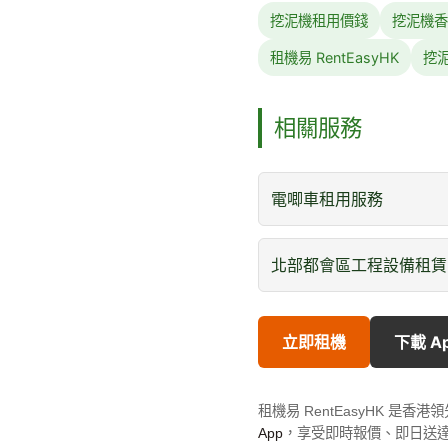
挖泥機租用價錢
挖泥機香
租機易 RentEasyHK
挖
相關服務
電唧車租用服務
北部都會區工程設備租賃
立即租機
下載 A
租機易 RentEasyHK 
App
，享受即時報價、即日送