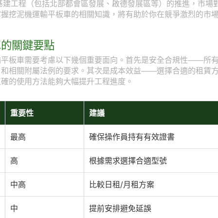
型基建工程（包括北部都會區發展、啟德發展區等）的推進，市場
掌握挖泥機運輸平板車的相關知識，將有助於你在競爭激烈的市
車的關鍵要點
輸平板車需要考慮以下幾個重要面向。首先是安全合規性——所
》和相關附屬法例的要求。其次是成本效益——選擇合適的租賃
正確的使用方法能夠大幅提升工程進度。
重要性
建議
最高
確保操作員持有有效證書
高
根據需求選擇合適型號
中高
比較日租/月租方案
中
提前安排避免延誤