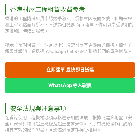
香港村屋工程租賃收費參考
香港的工程機械租賃市場競爭激烈，價格會因設備型號、租期長短
和工程地點而有所不同。透過租機易 App 落單，你可以享受透明的
定價和即時確認服務。
提示：
長期租賃（一個月以上）通常可享有更優惠的價格。如需了
解最新報價，請透過 WhatsApp 65897847 聯絡我們的專業團隊。
立即落單 最快即日送達
WhatsApp 專人報價
安全法規與注意事項
在香港使用工程機械必須嚴格遵守相關法規。根據《建築地盤（安
全）規例》和《起重機械及起重裝置規例》，所有機械操作員必須
持有有效的操作證書，且設備必須定期接受檢驗。