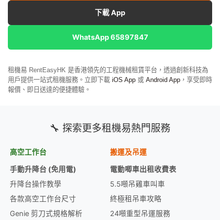
下載 App
WhatsApp 65897847
租機易 RentEasyHK 是香港領先的工程機械租賃平台，透過創新科技為
用戶提供一站式租機服務。立即下載
iOS App
或
Android App
，享受即時
報價、即日送達的便捷體驗。
🔧 探索更多租機易熱門服務
高空工作台
搬運及吊運
手動升降台 (免用電)
電動唧車出租收費表
升降台操作教學
5.5噸吊雞車叫車
各款高空工作台尺寸
終極租吊車攻略
Genie 剪刀式規格解析
24噸重型吊運服務