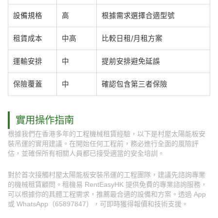
設備規格
高
根據需求選擇合適型號
租賃成本
中高
比較日租/月租方案
運輸安排
中
提前安排避免延誤
保險覆蓋
中
確認包含第三者保險
實用操作指南
根據我們在香港多年的工程機械租賃經驗，以下是村屋太陽能板安
裝吊運的實用建議。在開始任何工程前，務必進行全面的風險評
估，並確保所有相關人員都已接受適當的安全培訓。
對於首次接觸村屋太陽能板安裝吊運的工程團隊，建議先諮詢專業
的機械租賃顧問。租機易 RentEasyHK 提供免費的專業諮詢服務，
可以根據你的具體工程需求，推薦最合適的設備和方案。透過 App
或 WhatsApp（65897847），可即時獲得報價和技術支援。