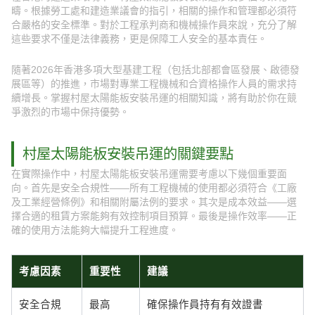
疇。根據勞工處和建造業議會的指引，相關的操作和管理都必須符
合嚴格的安全標準。對於工程承判商和機械操作員來說，充分了解
這些要求不僅是法律義務，更是保障工人安全的基本責任。
隨著2026年香港多項大型基建工程（包括北部都會區發展、啟德發
展區等）的推進，市場對專業工程機械和合資格操作人員的需求持
續增長。掌握村屋太陽能板安裝吊運的相關知識，將有助於你在競
爭激烈的市場中保持優勢。
村屋太陽能板安裝吊運的關鍵要點
在實際操作中，村屋太陽能板安裝吊運需要考慮以下幾個重要面
向。首先是安全合規性——所有工程機械的使用都必須符合《工廠
及工業經營條例》和相關附屬法例的要求。其次是成本效益——選
擇合適的租賃方案能夠有效控制項目預算。最後是操作效率——正
確的使用方法能夠大幅提升工程進度。
考慮因素
重要性
建議
安全合規
最高
確保操作員持有有效證書