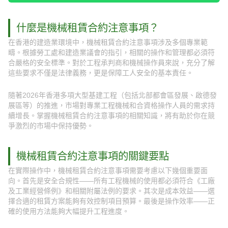
什麼是機械租賃合約注意事項？
在香港的建造業環境中，機械租賃合約注意事項涉及多個專業範
疇。根據勞工處和建造業議會的指引，相關的操作和管理都必須符
合嚴格的安全標準。對於工程承判商和機械操作員來說，充分了解
這些要求不僅是法律義務，更是保障工人安全的基本責任。
隨著2026年香港多項大型基建工程（包括北部都會區發展、啟德發
展區等）的推進，市場對專業工程機械和合資格操作人員的需求持
續增長。掌握機械租賃合約注意事項的相關知識，將有助於你在競
爭激烈的市場中保持優勢。
機械租賃合約注意事項的關鍵要點
在實際操作中，機械租賃合約注意事項需要考慮以下幾個重要面
向。首先是安全合規性——所有工程機械的使用都必須符合《工廠
及工業經營條例》和相關附屬法例的要求。其次是成本效益——選
擇合適的租賃方案能夠有效控制項目預算。最後是操作效率——正
確的使用方法能夠大幅提升工程進度。