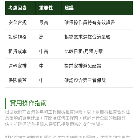
考慮因素
重要性
建議
安全合規
最高
確保操作員持有有效證書
設備規格
高
根據需求選擇合適型號
租賃成本
中高
比較日租/月租方案
運輸安排
中
提前安排避免延誤
保險覆蓋
中
確認包含第三者保險
實用操作指南
根據我們在香港多年的工程機械租賃經驗，以下是機械租賃合約注
意事項的實用建議。在開始任何工程前，務必進行全面的風險評
估，並確保所有相關人員都已接受適當的安全培訓。
對於首次接觸機械租賃合約注意事項的工程團隊，建議先諮詢專業