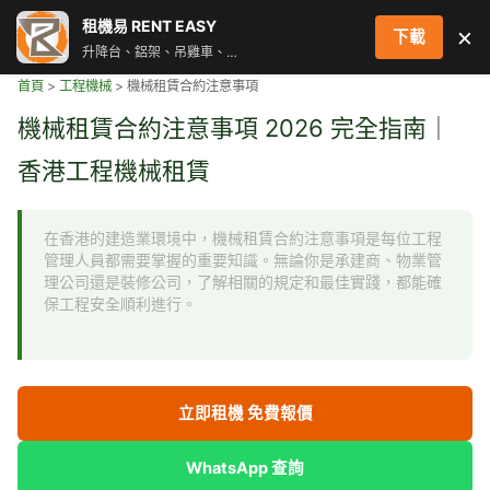
跳
租機易 RENT EASY
×
下載
至
升降台、鋁架、吊雞車、街燈車 即時叫車配對服務
主
首頁
>
工程機械
>
機械租賃合約注意事項
要
內
機械租賃合約注意事項 2026 完全指南｜
容
香港工程機械租賃
在香港的建造業環境中，機械租賃合約注意事項是每位工程
管理人員都需要掌握的重要知識。無論你是承建商、物業管
理公司還是裝修公司，了解相關的規定和最佳實踐，都能確
保工程安全順利進行。
立即租機 免費報價
WhatsApp 查詢