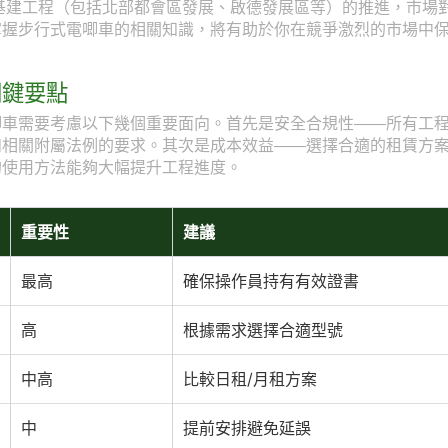
型基建工程（包括北部都會區發展、啟德發展區等）的推進，市場
掌握步行式電唧車的相關知識，將有助於你在競爭激烈的市場中
關鍵要點
唧車需要考慮以下幾個重要面向。首先是安全合規性——所有工
和相關附屬法例的要求。其次是成本效益——選擇合適的租賃方
的使用方法能夠大幅提升工程進度。
重要性
建議
最高
確保操作員持有有效證書
高
根據需求選擇合適型號
中高
比較日租/月租方案
中
提前安排避免延誤