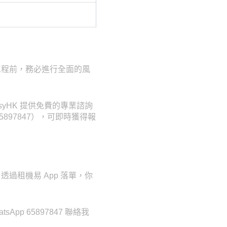
工程前，務必進行全面的風
yHK 提供免費的專業諮詢
5897847），可即時獲得報
過租機易 App 落單，你
p 65897847 聯絡我