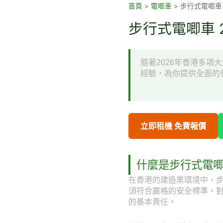
跳
首頁
>
電唧車
>
步行式電唧車
至
步行式電唧車 
主
要
內
隨著2026年香港多
容
經驗，為你提供全面的
立即租機 免費報價
什麼是步行式電
在香港的建造業環境中，
須符合嚴格的安全標準。
的基本責任。