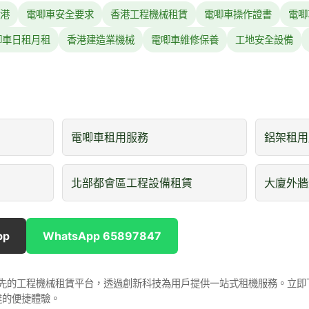
港
電唧車安全要求
香港工程機械租賃
電唧車操作證書
電唧
唧車日租月租
香港建造業機械
電唧車維修保養
工地安全設備
電唧車租用服務
鋁架租用
北部都會區工程設備租賃
大廈外牆
pp
WhatsApp 65897847
是香港領先的工程機械租賃平台，透過創新科技為用戶提供一站式租機服務。立
達的便捷體驗。