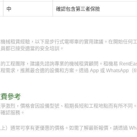
中
確認包含第三者保險
程機械租賃經驗，以下是步行式電唧車的實用建議。在開始任何
人員都已接受適當的安全培訓。
工程團隊，建議先諮詢專業的機械租賃顧問。租機易 RentEas
求，推薦最合適的設備和方案。透過 App 或 WhatsApp（6
收費參考
爭激烈，價格會因設備型號、租期長短和工程地點而有所不同。透
時確認服務。
）通常可享有更優惠的價格。如需了解最新報價，請透過 WhatsAp