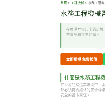
跳
首頁
>
工程機械
>
水務工程機
至
水務工程機械需
主
要
內
在香港寸金尺土的環境
容
業資訊和專業建議。
立即租機 免費報價
什麼是水務工程
在香港的建造業環境中，
都必須符合嚴格的安全標
安全的基本責任。