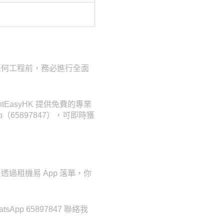
任何工程前，務必進行全面
asyHK 提供免費的專業
（65897847），可即時獲
過租機易 App 落單，你
p 65897847 聯絡我