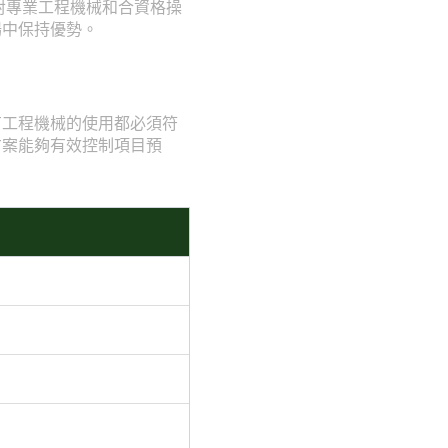
對專業工程機械和合資格操
場中保持優勢。
有工程機械的使用都必須符
方案能夠有效控制項目預