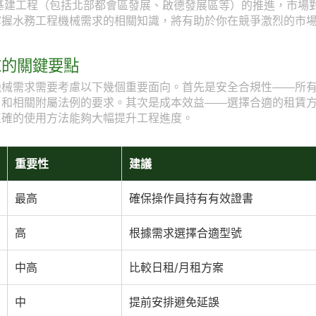
型基建工程（包括北部都會區發展、啟德發展區等）的推進，市場
掌握水務工程機械需求的相關知識，將有助於你在競爭激烈的市
求的關鍵要點
機械需求需要考慮以下幾個重要面向。首先是安全合規性——所
》和相關附屬法例的要求。其次是成本效益——選擇合適的租賃
正確的使用方法能夠大幅提升工程進度。
重要性
建議
最高
確保操作員持有有效證書
高
根據需求選擇合適型號
中高
比較日租/月租方案
中
提前安排避免延誤