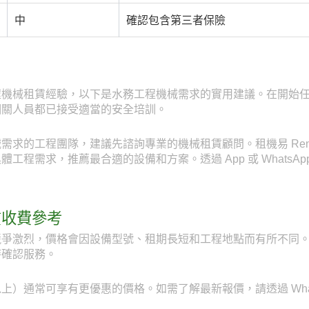
中
確認包含第三者保險
程機械租賃經驗，以下是水務工程機械需求的實用建議。在開始
相關人員都已接受適當的安全培訓。
求的工程團隊，建議先諮詢專業的機械租賃顧問。租機易 RentE
程需求，推薦最合適的設備和方案。透過 App 或 WhatsApp
賃收費參考
爭激烈，價格會因設備型號、租期長短和工程地點而有所不同。透
時確認服務。
）通常可享有更優惠的價格。如需了解最新報價，請透過 WhatsAp