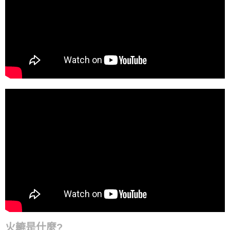
火轆是什麼?