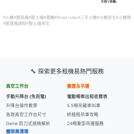
#火轆#壓路機#壓土機#震轆#Road roller#二手火轆#火轆英文#火轆牌
#壓實機課程#壓土機英文
🔧 探索更多租機易熱門服務
高空工作台
搬運及吊運
手動升降台 (免用電)
電動唧車出租收費表
升降台操作教學
5.5噸吊雞車叫車
各款高空工作台尺寸
終極租吊車攻略
Genie 剪刀式規格解析
24噸重型吊運服務
棚架與清理