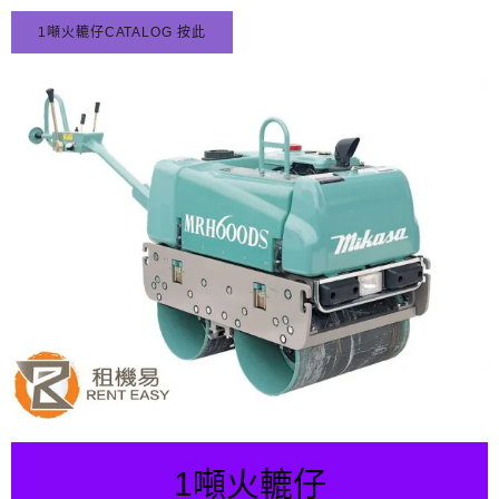
跳
1噸火轆仔CATALOG 按此
至
主
要
內
容
1噸火轆仔