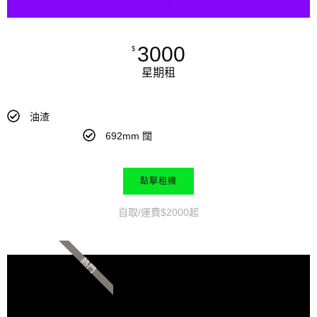
3000
$
星期租
油渣
692mm 闊
點擊租機
自取/運費$2000起
熱門