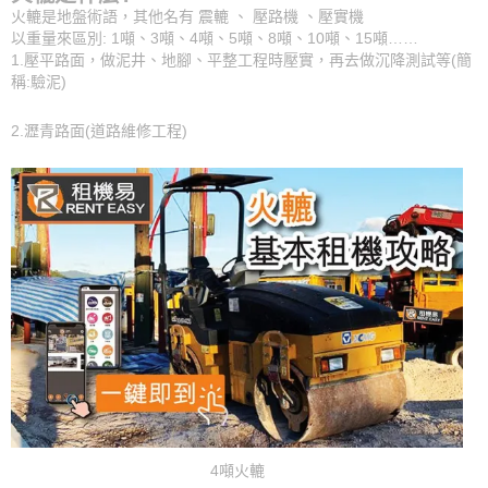
火轆是地盤術語，其他名有 震轆 、 壓路機 、壓實機
以重量來區別: 1噸、3噸、4噸、5噸、8噸、10噸、15噸……
1.壓平路面，做泥井、地腳、平整工程時壓實，再去做沉降測試等(簡
稱:驗泥)
2.瀝青路面(道路維修工程)
4噸火轆