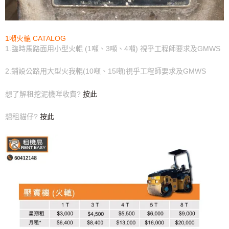
1噸火轆 CATALOG
1.臨時馬路面用小型火輥 (1噸、3噸、4噸) 視乎工程師要求及GMWS
2.鋪設公路用大型火我輥(10噸、15噸)視乎工程師要求及GMWS
想了解租挖泥機咩收費?
按此
想租貓仔?
按此