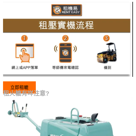
立即租轆
租火轆有咩注意?