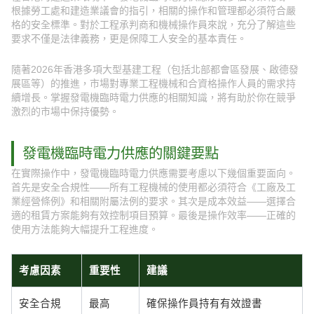
根據勞工處和建造業議會的指引，相關的操作和管理都必須符合嚴
格的安全標準。對於工程承判商和機械操作員來說，充分了解這些
要求不僅是法律義務，更是保障工人安全的基本責任。
隨著2026年香港多項大型基建工程（包括北部都會區發展、啟德發
展區等）的推進，市場對專業工程機械和合資格操作人員的需求持
續增長。掌握發電機臨時電力供應的相關知識，將有助於你在競爭
激烈的市場中保持優勢。
發電機臨時電力供應的關鍵要點
在實際操作中，發電機臨時電力供應需要考慮以下幾個重要面向。
首先是安全合規性——所有工程機械的使用都必須符合《工廠及工
業經營條例》和相關附屬法例的要求。其次是成本效益——選擇合
適的租賃方案能夠有效控制項目預算。最後是操作效率——正確的
使用方法能夠大幅提升工程進度。
考慮因素
重要性
建議
安全合規
最高
確保操作員持有有效證書