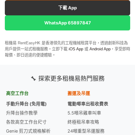
下載 App
WhatsApp 65897847
租機易 RentEasyHK 是香港領先的工程機械租賃平台，透過創新科技為
用戶提供一站式租機服務。立即下載
iOS App
或
Android App
，享受即時
報價、即日送達的便捷體驗。
🔧 探索更多租機易熱門服務
高空工作台
搬運及吊運
手動升降台 (免用電)
電動唧車出租收費表
升降台操作教學
5.5噸吊雞車叫車
各款高空工作台尺寸
終極租吊車攻略
Genie 剪刀式規格解析
24噸重型吊運服務