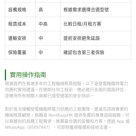
設備規格
高
根據需求選擇合適型號
租賃成本
中高
比較日租/月租方案
運輸安排
中
提前安排避免延誤
保險覆蓋
中
確認包含第三者保險
實用操作指南
根據我們在香港多年的工程機械租賃經驗，以下是發電機臨時電力
供應的實用建議。在開始任何工程前，務必進行全面的風險評估，
並確保所有相關人員都已接受適當的安全培訓。
對於首次接觸發電機臨時電力供應的工程團隊，建議先諮詢專業的
機械租賃顧問。租機易 RentEasyHK 提供免費的專業諮詢服務，可
以根據你的具體工程需求，推薦最合適的設備和方案。透過 App 或
WhatsApp（65897847），可即時獲得報價和技術支援。