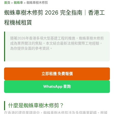
跳
首頁
>
蜘蛛車
>
蜘蛛車樹木修剪
至
蜘蛛車樹木修剪 2026 完全指南｜香港工
主
要
程機械租賃
內
容
隨著2026年香港多項大型基建工程的推進，蜘蛛車樹木修剪
成為業界關注的焦點。本文結合最新法規和實際工地經驗，
為你提供全面的參考資訊。
立即租機 免費報價
WhatsApp 查詢
什麼是蜘蛛車樹木修剪？
在香港的建造業環境中，蜘蛛車樹木修剪涉及多個專業範疇。根據