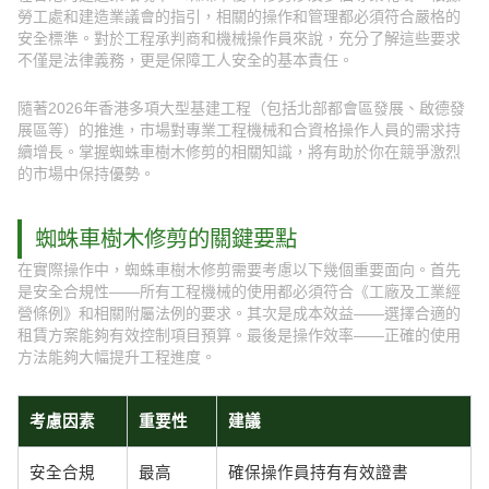
勞工處和建造業議會的指引，相關的操作和管理都必須符合嚴格的
安全標準。對於工程承判商和機械操作員來說，充分了解這些要求
不僅是法律義務，更是保障工人安全的基本責任。
隨著2026年香港多項大型基建工程（包括北部都會區發展、啟德發
展區等）的推進，市場對專業工程機械和合資格操作人員的需求持
續增長。掌握蜘蛛車樹木修剪的相關知識，將有助於你在競爭激烈
的市場中保持優勢。
蜘蛛車樹木修剪的關鍵要點
在實際操作中，蜘蛛車樹木修剪需要考慮以下幾個重要面向。首先
是安全合規性——所有工程機械的使用都必須符合《工廠及工業經
營條例》和相關附屬法例的要求。其次是成本效益——選擇合適的
租賃方案能夠有效控制項目預算。最後是操作效率——正確的使用
方法能夠大幅提升工程進度。
考慮因素
重要性
建議
安全合規
最高
確保操作員持有有效證書