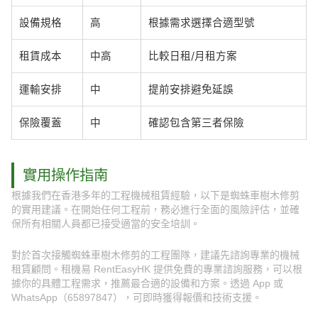
設備規格
高
根據需求選擇合適型號
租賃成本
中高
比較日租/月租方案
運輸安排
中
提前安排避免延誤
保險覆蓋
中
確認包含第三者保險
實用操作指南
根據我們在香港多年的工程機械租賃經驗，以下是蜘蛛車樹木修剪
的實用建議。在開始任何工程前，務必進行全面的風險評估，並確
保所有相關人員都已接受適當的安全培訓。
對於首次接觸蜘蛛車樹木修剪的工程團隊，建議先諮詢專業的機械
租賃顧問。租機易 RentEasyHK 提供免費的專業諮詢服務，可以根
據你的具體工程需求，推薦最合適的設備和方案。透過 App 或
WhatsApp（65897847），可即時獲得報價和技術支援。