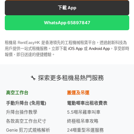
下載 App
WhatsApp 65897847
租機易 RentEasyHK 是香港領先的工程機械租賃平台，透過創新科技為
用戶提供一站式租機服務。立即下載
iOS App
或
Android App
，享受即時
報價、即日送達的便捷體驗。
🔧 探索更多租機易熱門服務
高空工作台
搬運及吊運
手動升降台 (免用電)
電動唧車出租收費表
升降台操作教學
5.5噸吊雞車叫車
各款高空工作台尺寸
終極租吊車攻略
Genie 剪刀式規格解析
24噸重型吊運服務