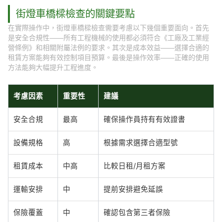
街燈車橋樑檢查的關鍵要點
在實際操作中，街燈車橋樑檢查需要考慮以下幾個重要面向。首先
是安全合規性——所有工程機械的使用都必須符合《工廠及工業經
營條例》和相關附屬法例的要求。其次是成本效益——選擇合適的
租賃方案能夠有效控制項目預算。最後是操作效率——正確的使用
方法能夠大幅提升工程進度。
考慮因素
重要性
建議
安全合規
最高
確保操作員持有有效證書
設備規格
高
根據需求選擇合適型號
租賃成本
中高
比較日租/月租方案
運輸安排
中
提前安排避免延誤
保險覆蓋
中
確認包含第三者保險