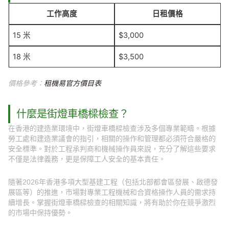
工作高度
日租價格
15 米
$3,000
18 米
$3,500
價格參考：
租機易官方價目表
什麼是街燈車橋樑檢查？
在香港的建造業環境中，街燈車橋樑檢查涉及多個專業範疇。根據
勞工處和建造業議會的指引，相關的操作和管理都必須符合嚴格的
安全標準。對於工程承判商和機械操作員來說，充分了解這些要求
不僅是法律義務，更是保障工人安全的基本責任。
隨著2026年香港多項大型基建工程（包括北部都會區發展、啟德發
展區等）的推進，市場對專業工程機械和合資格操作人員的需求持
續增長。掌握街燈車橋樑檢查的相關知識，將有助於你在競爭激烈
的市場中保持優勢。