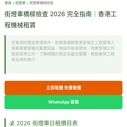
跳
首頁
>
街燈車
>
街燈車橋樑檢查
至
街燈車橋樑檢查 2026 完全指南｜香港工
主
要
程機械租賃
內
容
在香港的建造業環境中，街燈車橋樑檢查是每位工程管理人
員都需要掌握的重要知識。無論你是承建商、物業管理公司
還是裝修公司，了解相關的規定和最佳實踐，都能確保工程
安全順利進行。
立即租機 免費報價
WhatsApp 查詢
💰 2026 街燈車日租價目表