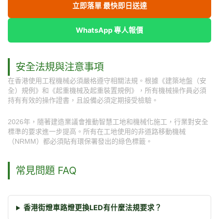
立即落單 最快即日送達
WhatsApp 專人報價
安全法規與注意事項
在香港使用工程機械必須嚴格遵守相關法規。根據《建築地盤（安
全）規例》和《起重機械及起重裝置規例》，所有機械操作員必須
持有有效的操作證書，且設備必須定期接受檢驗。
2026年，隨著建造業議會推動智慧工地和機械化施工，行業對安全
標準的要求進一步提高。所有在工地使用的非道路移動機械
（NRMM）都必須貼有環保署發出的綠色標籤。
常見問題 FAQ
香港街燈車路燈更換LED有什麼法規要求？