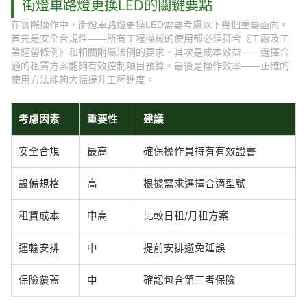
街燈車路燈更換LED的關鍵要點
在實際操作中，街燈車路燈更換LED需要考慮以下幾個重要面向。
首先是安全合規性——所有工程機械的使用都必須符合《工廠及工
業經營條例》和相關附屬法例的要求。其次是成本效益——選擇合
適的租賃方案能夠有效控制項目預算。最後是操作效率——正確的
使用方法能夠大幅提升工程進度。
考慮因素
重要性
建議
安全合規
最高
確保操作員持有有效證書
設備規格
高
根據需求選擇合適型號
租賃成本
中高
比較日租/月租方案
運輸安排
中
提前安排避免延誤
保險覆蓋
中
確認包含第三者保險