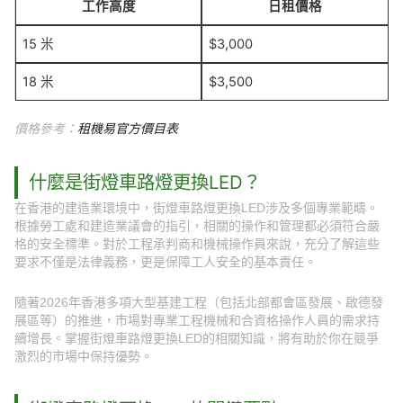
工作高度
日租價格
15 米
$3,000
18 米
$3,500
價格參考：
租機易官方價目表
什麼是街燈車路燈更換LED？
在香港的建造業環境中，街燈車路燈更換LED涉及多個專業範疇。
根據勞工處和建造業議會的指引，相關的操作和管理都必須符合嚴
格的安全標準。對於工程承判商和機械操作員來說，充分了解這些
要求不僅是法律義務，更是保障工人安全的基本責任。
隨著2026年香港多項大型基建工程（包括北部都會區發展、啟德發
展區等）的推進，市場對專業工程機械和合資格操作人員的需求持
續增長。掌握街燈車路燈更換LED的相關知識，將有助於你在競爭
激烈的市場中保持優勢。