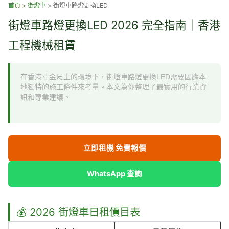
跳
首頁
>
街燈車
>
街燈車路燈更換LED
至
街燈車路燈更換LED 2026 完全指南｜香港
主
要
工程機械租賃
內
容
在香港寸金尺土的環境下，街燈車路燈更換LED需要因應本
地獨特的施工條件來考量。本文為你整理了最實用的行業資
訊和專業建議。
立即租機 免費報價
WhatsApp 查詢
💰 2026 街燈車日租價目表