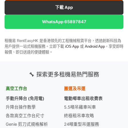
下載 App
WhatsApp 65897847
租機易 RentEasyHK 是香港領先的工程機械租賃平台，透過創新科技為
用戶提供一站式租機服務。立即下載
iOS App
或
Android App
，享受即時
報價、即日送達的便捷體驗。
🔧 探索更多租機易熱門服務
高空工作台
搬運及吊運
手動升降台 (免用電)
電動唧車出租收費表
升降台操作教學
5.5噸吊雞車叫車
各款高空工作台尺寸
終極租吊車攻略
Genie 剪刀式規格解析
24噸重型吊運服務