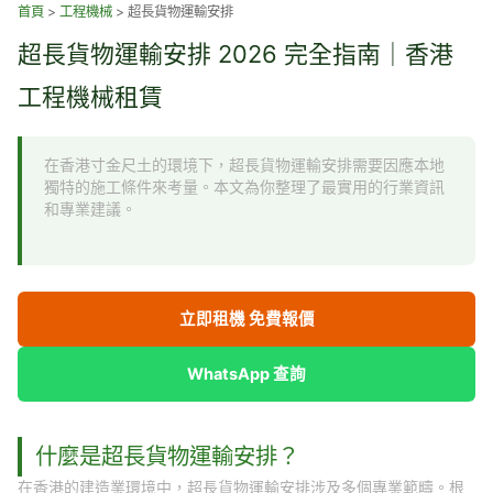
跳
首頁
>
工程機械
>
超長貨物運輸安排
至
超長貨物運輸安排 2026 完全指南｜香港
主
要
工程機械租賃
內
容
在香港寸金尺土的環境下，超長貨物運輸安排需要因應本地
獨特的施工條件來考量。本文為你整理了最實用的行業資訊
和專業建議。
立即租機 免費報價
WhatsApp 查詢
什麼是超長貨物運輸安排？
在香港的建造業環境中，超長貨物運輸安排涉及多個專業範疇。根