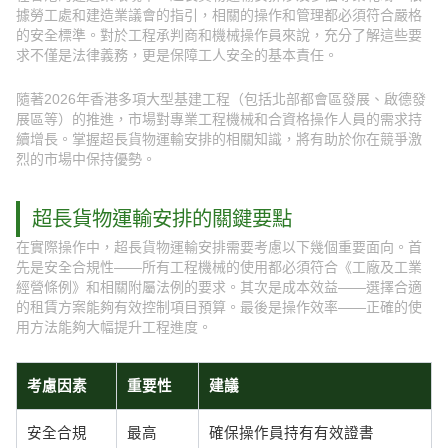
據勞工處和建造業議會的指引，相關的操作和管理都必須符合嚴格
的安全標準。對於工程承判商和機械操作員來說，充分了解這些要
求不僅是法律義務，更是保障工人安全的基本責任。
隨著2026年香港多項大型基建工程（包括北部都會區發展、啟德發
展區等）的推進，市場對專業工程機械和合資格操作人員的需求持
續增長。掌握超長貨物運輸安排的相關知識，將有助於你在競爭激
烈的市場中保持優勢。
超長貨物運輸安排的關鍵要點
在實際操作中，超長貨物運輸安排需要考慮以下幾個重要面向。首
先是安全合規性——所有工程機械的使用都必須符合《工廠及工業
經營條例》和相關附屬法例的要求。其次是成本效益——選擇合適
的租賃方案能夠有效控制項目預算。最後是操作效率——正確的使
用方法能夠大幅提升工程進度。
考慮因素
重要性
建議
安全合規
最高
確保操作員持有有效證書