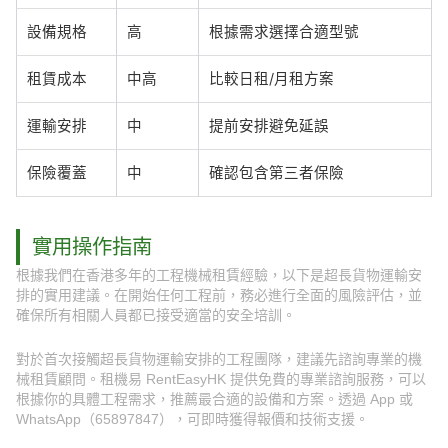
設備規格
高
根據需求選擇合適型號
租賃成本
中高
比較日租/月租方案
運輸安排
中
提前安排避免延誤
保險覆蓋
中
確認包含第三者保險
實用操作指南
根據我們在香港多年的工程機械租賃經驗，以下是超長貨物運輸安
排的實用建議。在開始任何工程前，務必進行全面的風險評估，並
確保所有相關人員都已接受適當的安全培訓。
對於首次接觸超長貨物運輸安排的工程團隊，建議先諮詢專業的機
械租賃顧問。租機易 RentEasyHK 提供免費的專業諮詢服務，可以
根據你的具體工程需求，推薦最合適的設備和方案。透過 App 或
WhatsApp（65897847），可即時獲得報價和技術支援。