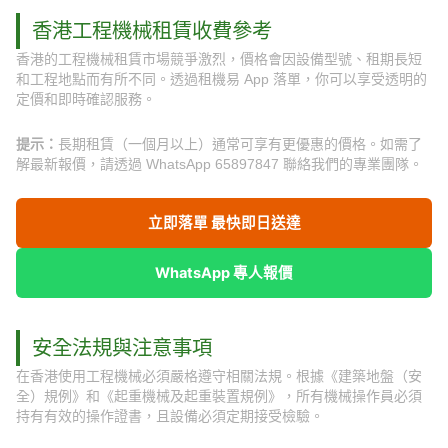
香港工程機械租賃收費參考
香港的工程機械租賃市場競爭激烈，價格會因設備型號、租期長短
和工程地點而有所不同。透過租機易 App 落單，你可以享受透明的
定價和即時確認服務。
提示：
長期租賃（一個月以上）通常可享有更優惠的價格。如需了
解最新報價，請透過 WhatsApp 65897847 聯絡我們的專業團隊。
立即落單 最快即日送達
WhatsApp 專人報價
安全法規與注意事項
在香港使用工程機械必須嚴格遵守相關法規。根據《建築地盤（安
全）規例》和《起重機械及起重裝置規例》，所有機械操作員必須
持有有效的操作證書，且設備必須定期接受檢驗。