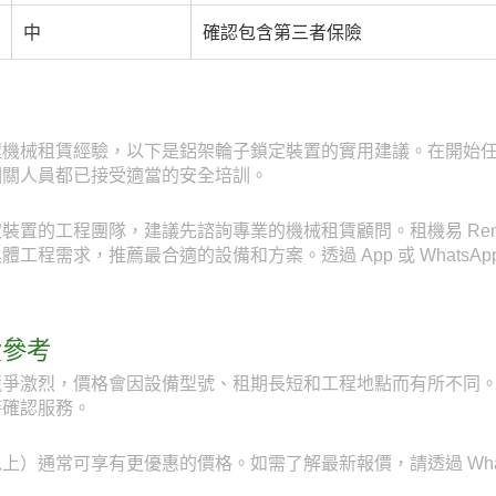
中
確認包含第三者保險
程機械租賃經驗，以下是鋁架輪子鎖定裝置的實用建議。在開始
相關人員都已接受適當的安全培訓。
置的工程團隊，建議先諮詢專業的機械租賃顧問。租機易 RentE
程需求，推薦最合適的設備和方案。透過 App 或 WhatsApp
費參考
爭激烈，價格會因設備型號、租期長短和工程地點而有所不同。透
時確認服務。
）通常可享有更優惠的價格。如需了解最新報價，請透過 WhatsAp