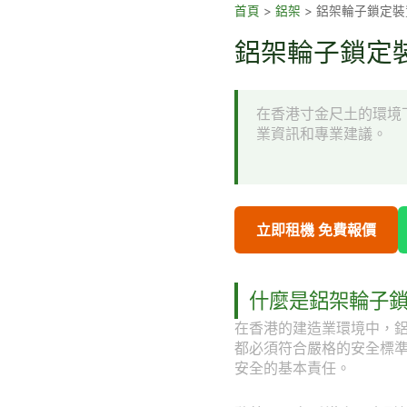
跳
首頁
>
鋁架
>
鋁架輪子鎖定裝
至
鋁架輪子鎖定裝
主
要
內
在香港寸金尺土的環境
容
業資訊和專業建議。
立即租機 免費報價
什麼是鋁架輪子
在香港的建造業環境中，
都必須符合嚴格的安全標
安全的基本責任。