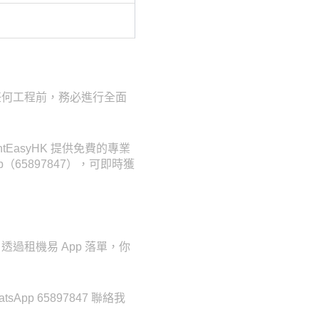
任何工程前，務必進行全面
asyHK 提供免費的專業
（65897847），可即時獲
過租機易 App 落單，你
p 65897847 聯絡我