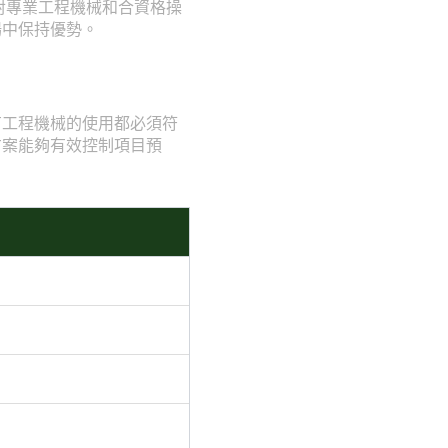
對專業工程機械和合資格操
場中保持優勢。
有工程機械的使用都必須符
方案能夠有效控制項目預