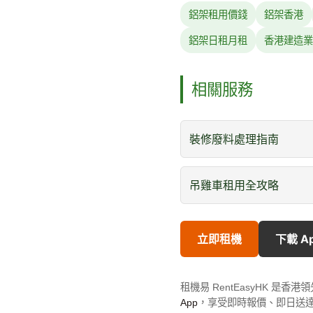
鋁架租用價錢
鋁架香港
鋁架日租月租
香港建造業
相關服務
裝修廢料處理指南
吊雞車租用全攻略
立即租機
下載 A
租機易 RentEasyHK 
App
，享受即時報價、即日送