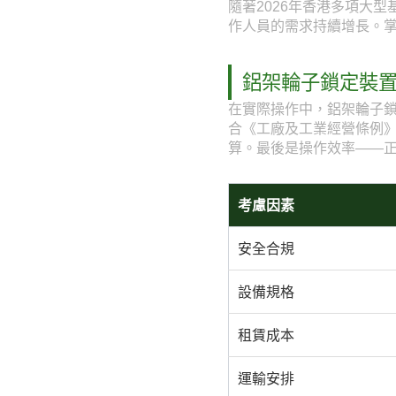
隨著2026年香港多項大
作人員的需求持續增長。
鋁架輪子鎖定裝
在實際操作中，鋁架輪子
合《工廠及工業經營條例
算。最後是操作效率——
考慮因素
安全合規
設備規格
租賃成本
運輸安排