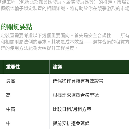
型基建工程（包括北部都會區發展、啟德發展區等）的推進，市場
掌握鋁架輪子鎖定裝置的相關知識，將有助於你在競爭激烈的市
置的關鍵要點
鎖定裝置需要考慮以下幾個重要面向。首先是安全合規性——所
》和相關附屬法例的要求。其次是成本效益——選擇合適的租賃
正確的使用方法能夠大幅提升工程進度。
重要性
建議
最高
確保操作員持有有效證書
高
根據需求選擇合適型號
中高
比較日租/月租方案
中
提前安排避免延誤