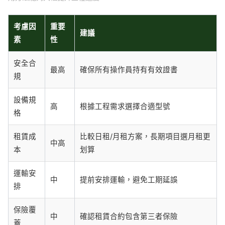
考慮因
重要
建議
素
性
安全合
最高
確保所有操作員持有有效證書
規
設備規
高
根據工程需求選擇合適型號
格
租賃成
比較日租/月租方案，長期項目選月租更
中高
本
划算
運輸安
中
提前安排運輸，避免工期延誤
排
保險覆
中
確認租賃合約包含第三者保險
蓋