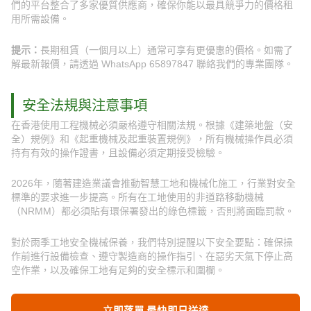
們的平台整合了多家優質供應商，確保你能以最具競爭力的價格租
用所需設備。
提示：
長期租賃（一個月以上）通常可享有更優惠的價格。如需了
解最新報價，請透過 WhatsApp 65897847 聯絡我們的專業團隊。
安全法規與注意事項
在香港使用工程機械必須嚴格遵守相關法規。根據《建築地盤（安
全）規例》和《起重機械及起重裝置規例》，所有機械操作員必須
持有有效的操作證書，且設備必須定期接受檢驗。
2026年，隨著建造業議會推動智慧工地和機械化施工，行業對安全
標準的要求進一步提高。所有在工地使用的非道路移動機械
（NRMM）都必須貼有環保署發出的綠色標籤，否則將面臨罰款。
對於雨季工地安全機械保養，我們特別提醒以下安全要點：確保操
作前進行設備檢查、遵守製造商的操作指引、在惡劣天氣下停止高
空作業，以及確保工地有足夠的安全標示和圍欄。