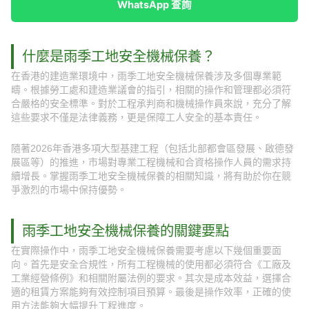
WhatsApp 查詢
什麼是雨季工地安全機械保養？
在香港的建造業環境中，雨季工地安全機械保養涉及多個專業範
疇。根據勞工處和建造業議會的指引，相關的操作和管理都必須符
合嚴格的安全標準。對於工程承判商和機械操作員來說，充分了解
這些要求不僅是法律義務，更是保障工人安全的基本責任。
隨著2026年香港多項大型基建工程（包括北部都會區發展、啟德發
展區等）的推進，市場對專業工程機械和合資格操作人員的需求持
續增長。掌握雨季工地安全機械保養的相關知識，將有助於你在競
爭激烈的市場中保持優勢。
雨季工地安全機械保養的關鍵要點
在實際操作中，雨季工地安全機械保養需要考慮以下幾個重要面
向。首先是安全合規性，所有工程機械的使用都必須符合《工廠及
工業經營條例》和相關附屬法例的要求。其次是成本效益，選擇合
適的租賃方案能夠有效控制項目預算。最後是操作效率，正確的使
用方法能夠大幅提升工程進度。