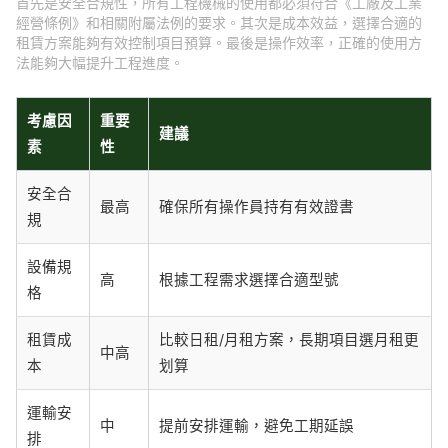
首先是安全合規性，所有工程機械的使用都必須符合《工廠及工業
經營條例》和相關附屬法例的要求。其次是成本效益，選擇合適的
租賃方案能夠有效控制項目預算。最後是操作效率，正確的使用方
法能夠大幅提升工程進度。
考慮因
重要
建議
素
性
安全合
最高
確保所有操作員持有有效證書
規
設備規
高
根據工程需求選擇合適型號
格
租賃成
比較日租/月租方案，長期項目選月租更
中高
本
划算
運輸安
中
提前安排運輸，避免工期延誤
排