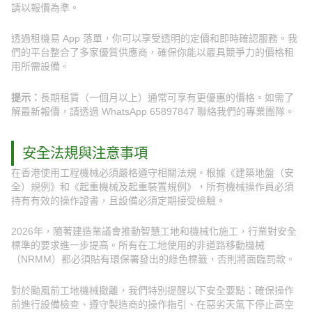
請以報價為準。
透過租機易 App 落單，你可以享受透明的定價和即時確認服務。我
們的平台整合了多家優質供應商，確保你能以最具競爭力的價格租
用所需設備。
提示：
長期租賃（一個月以上）通常可享有更優惠的價格。如需了
解最新報價，請透過 WhatsApp 65897847 聯絡我們的專業團隊。
安全法規與注意事項
在香港使用工程機械必須嚴格遵守相關法規。根據《建築地盤（安
全）規例》和《起重機械及起重裝置規例》，所有機械操作員必須
持有有效的操作證書，且設備必須定期接受檢驗。
2026年，隨著建造業議會推動智慧工地和機械化施工，行業對安全
標準的要求進一步提高。所有在工地使用的非道路移動機械
（NRMM）都必須貼有環保署發出的綠色標籤，否則將面臨罰款。
對於颱風前工地機械撤離，我們特別提醒以下安全要點：確保操作
前進行設備檢查、遵守製造商的操作指引、在惡劣天氣下停止高空