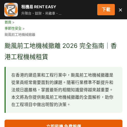
跳
租機易 RENT EASY
×
下載
至
升降台、鋁架、吊雞車、街燈車 即時叫車配對服務
主
首頁
>
要
季節性安全
>
內
颱風前工地機械撤離
容
颱風前工地機械撤離 2026 完全指南｜香
港工程機械租賃
在香港的建造業和工程行業中，颱風前工地機械撤離是
從業員經常需要面對的課題。隨著行業標準不斷提升和
法規日趨嚴格，掌握最新的相關知識變得越來越重要。
本文將為你提供颱風前工地機械撤離的全面解析，助你
在工程項目中做出明智的決策。
立即租機 免費報價