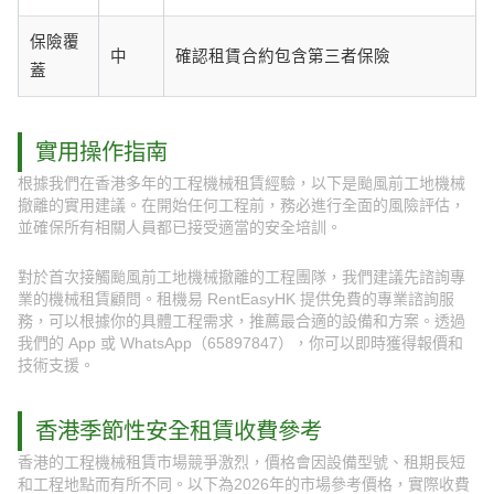
保險覆
中
確認租賃合約包含第三者保險
蓋
實用操作指南
根據我們在香港多年的工程機械租賃經驗，以下是颱風前工地機械
撤離的實用建議。在開始任何工程前，務必進行全面的風險評估，
並確保所有相關人員都已接受適當的安全培訓。
對於首次接觸颱風前工地機械撤離的工程團隊，我們建議先諮詢專
業的機械租賃顧問。租機易 RentEasyHK 提供免費的專業諮詢服
務，可以根據你的具體工程需求，推薦最合適的設備和方案。透過
我們的 App 或 WhatsApp（65897847），你可以即時獲得報價和
技術支援。
香港季節性安全租賃收費參考
香港的工程機械租賃市場競爭激烈，價格會因設備型號、租期長短
和工程地點而有所不同。以下為2026年的市場參考價格，實際收費