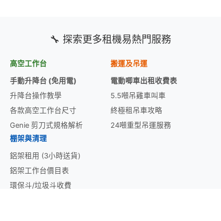
🔧 探索更多租機易熱門服務
高空工作台
搬運及吊運
手動升降台 (免用電)
電動唧車出租收費表
升降台操作教學
5.5噸吊雞車叫車
各款高空工作台尺寸
終極租吊車攻略
Genie 剪刀式規格解析
24噸重型吊運服務
棚架與清理
鋁架租用 (3小時送貨)
鋁架工作台價目表
環保斗/垃圾斗收費
挖泥機日租價目表