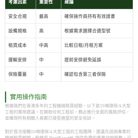
考慮因素
重要性
建議
安全合規
最高
確保操作員持有有效證書
設備規格
高
根據需求選擇合適型號
租賃成本
中高
比較日租/月租方案
運輸安排
中
提前安排避免延誤
保險覆蓋
中
確認包含第三者保險
實用操作指南
根據我們在香港多年的工程機械租賃經驗，以下是15噸環保斗大型
工程的實用建議。在開始任何工程前，務必進行全面的風險評估，
並確保所有相關人員都已接受適當的安全培訓。
對於首次接觸15噸環保斗大型工程的工程團隊，建議先諮詢專業的
機械租賃顧問。租機易 RentEasyHK 提供免費的專業諮詢服務，可