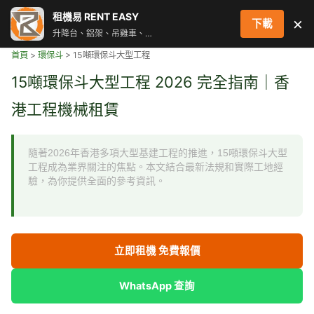
跳
租機易 RENT EASY
×
下載
至
升降台、鋁架、吊雞車、街燈車 即時叫車配對服務
主
首頁
>
環保斗
>
15噸環保斗大型工程
要
內
15噸環保斗大型工程 2026 完全指南｜香
容
港工程機械租賃
隨著2026年香港多項大型基建工程的推進，15噸環保斗大型
工程成為業界關注的焦點。本文結合最新法規和實際工地經
驗，為你提供全面的參考資訊。
立即租機 免費報價
WhatsApp 查詢