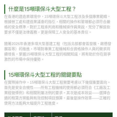
什麼是15噸環保斗大型工程？
在香港的建造業環境中，15噸環保斗大型工程涉及多個專業範疇。
根據勞工處和建造業議會的指引，相關的操作和管理都必須符合嚴
格的安全標準。對於工程承判商和機械操作員來說，充分了解這些
要求不僅是法律義務，更是保障工人安全的基本責任。
隨著2026年香港多項大型基建工程（包括北部都會區發展、啟德發
展區等）的推進，市場對專業工程機械和合資格操作人員的需求持
續增長。掌握15噸環保斗大型工程的相關知識，將有助於你在競爭
激烈的市場中保持優勢。
15噸環保斗大型工程的關鍵要點
在實際操作中，15噸環保斗大型工程需要考慮以下幾個重要面向。
首先是安全合規性——所有工程機械的使用都必須符合《工廠及工
業經營條例》和相關附屬法例的要求。其次是成本效益——選擇合
適的租賃方案能夠有效控制項目預算。最後是操作效率——正確的
使用方法能夠大幅提升工程進度。