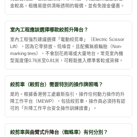
金較高。租機易提供清晰透明的報價，並有免按金優惠。
室內工程應該選擇哪款絞剪升降台？
室內工程強烈建議選擇「電動絞剪車」（Electric Scissor
Lift），因為它零排放、低噪音，且配備無痕輪胎（Non-
marking tires），不會刮花商場或大廈地台。常見室內機
型寬度僅0.76米至0.81米，可輕鬆進入標準客𨋢或貨梯。
絞剪車（較剪台）需要特別的操作牌照嗎？
是的。根據香港勞工處最新指引，操作任何動力操作的升
降工作平台（MEWP），包括絞剪車，操作員必須持有認
可的「升降工作平台安全操作訓練證書」。
絞剪車與
曲臂式升降台
（蜘蛛車）有何分別？