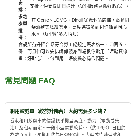
安
安排，仲支援即日送達（呢個服務真係好貼心）。
排：
多款
有 Genie、LGMG、Dingli 呢幾個品牌揀，電動同
機型
柴油款式嘅絞剪車，高度選擇多到包你揀到啱心
選
水。（呢個好多人唔知）
擇：
合規
所有升降台都符合勞工處規定嘅表格一、四同五，
保
而且仲可以安排師傅親身到場教你點用（呢點真係
證：
好貼心）。包到尾，唔使擔心操作問題。
常見問題 FAQ
租用絞剪車（絞剪升降台）大約需要多少錢？
香港租用絞剪車的價錢視乎機型高度、動力（電動或柴
油）及租期而定。一般小型電動絞剪車（約4-6米）日租約
為數百元起，星期租約為HK$400起。大型或柴油型號租