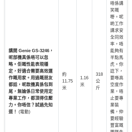
唔係講
笑嘅
嘢。呢
啲工作
講求安
全同效
率，唔
講開 Genie GS-3246，
能夠有
呢部機真係唔可以忽
半點馬
略。佢嘅性能表現穩
虎。你
定，好適合需要高效運
諗下，
約
318
作嘅用家。用過嘅朋友
1.16
要喺高
11.75
公
都話，呢款機真係包到
米
空度作
米
斤
尾，無論係日常使用定
業，唔
專業工作，都頂得住壓
止要專
力。你唔信？試過先知
業裝
道！
(電動)
備，仲
要經驗
豐富嘅