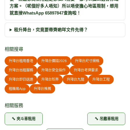
方案。（呢個好多人唔知）所以唔使擔心地區限制，想用
就直接WhatsApp 65897847查詢啦！
租升降台，究竟要帶齊啲咩文件先得？
相關搜尋
升降台租用香港
升降台價錢2026
升降台尺寸規格
升降台出租服務
升降台安全操作
升降台考牌要求
升降台即日送達
升降台新界
升降台九龍
升降台工程
租機易App
升降台推薦
相關服務
🔧 夾斗車租用
🔧 吊雞車租用