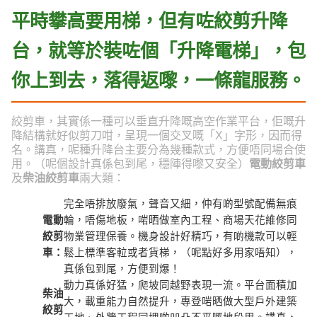
平時攀高要用梯，但有咗絞剪升降
台，就等於裝咗個「升降電梯」，包
你上到去，落得返嚟，一條龍服務。
絞剪車，其實係一種可以垂直升降嘅高空作業平台，佢嘅升
降結構就好似剪刀咁，呈現一個交叉嘅「X」字形，因而得
名。講真，呢種升降台主要分為幾種款式，方便唔同場合使
用。（呢個設計真係包到尾，穩陣得嚟又安全）
電動絞剪車
及
柴油絞剪車
兩大類：
完全唔排放廢氣，聲音又細，仲有啲型號配備無痕
電動
輪，唔傷地板，啱晒做室內工程、商場天花維修同
絞剪
物業管理保養。機身設計好精巧，有啲機款可以輕
車：
鬆上標準客𨋢或者貨梯，（呢點好多用家唔知），
真係包到尾，方便到爆！
動力真係好猛，爬坡同越野表現一流。平台面積加
柴油
大，載重能力自然提升，專登啱晒做大型戶外建築
絞剪