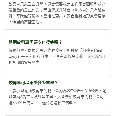
絞剪車只能垂直升降，適合需要較大工作平台面積和較高
載重量的垂直作業；而曲臂式升降台（蜘蛛車）具有延伸
臂，可跨越障礙物，靈活性更高，適合複雜地形或需要橫
向伸展的高空工程。
租用絞剪車需要支付按金嗎？
傳統租賃公司通常需要收取按金。但透過「租機易Rent
Easy」平台租用絞剪車，可享有無按金安排，大大減輕工
程初期的資金壓力。
絞剪車可以承受多少重量？
一般小型電動絞剪車的載重量約為227公斤至318公斤，足
以容納2名工人及輕型工具。大型柴油絞剪車的載重量可
達680公斤或以上，適合運送較重物料。