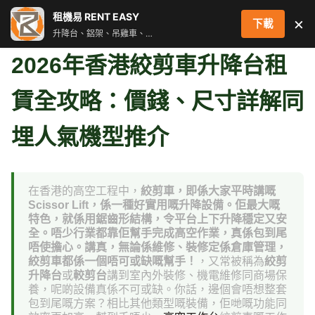
跳
租機易 RENT EASY
×
下載
至
升降台、鋁架、吊雞車、街燈車 即時叫車配對服務
主
要
2026年香港絞剪車升降台租
內
容
賃全攻略：價錢、尺寸詳解同
埋人氣機型推介
在香港的高空工程中，
絞剪車，即係大家平時講嘅
Scissor Lift，係一種好實用嘅升降設備。佢最大嘅
特色，就係用鋸齒形結構，令平台上下升降穩定又安
全。唔少行業都靠佢幫手完成高空作業，真係包到尾
唔使擔心。講真，無論係維修、裝修定係倉庫管理，
絞剪車都係一個唔可或缺嘅幫手！
，又常被稱為
絞剪
升降台
或
較剪台
講到室內外裝修、機電維修同商場保
養，呢啲設備真係不可或缺。你話，邊個會唔想整套
包到尾嘅方案？相比其他類型嘅裝備，佢哋嘅功能同