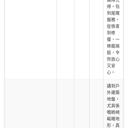
團隊先
得。包
到尾嘅
服務，
從檢查
到修
復，一
條龍搞
掂，令
你放心
又安
心。
講到戶
外建築
地盤，
尤其係
嗰啲崎
嶇嘅地
形，真