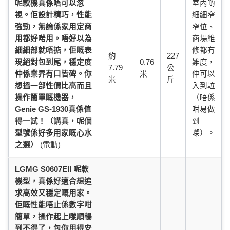
呢款機真係唔可以忽
室內啲
視。佢設計精巧，性能
細細窄
強勁，無論係家用定商
窄位、
用都好啱用。唔好以為
商場維
細細部就唔掂，佢嘅表
修都冇
約
227
現絕對包到尾，穩定度
0.76
難度，
7.79
公
仲係業界有口皆碑。你
米
仲可以
米
斤
想搵一部性價比高而且
入到𨋢
操作簡單嘅機器，
（唔係
Genie GS-1930真係值
咁易做
得一試！（講真，呢個
到
型號係好多用家嘅心水
㗎）。
之選）
(電動)
LGMG S0607EII 呢款
機型，真係好適合想追
求高效又穩定嘅用家。
佢嘅性能唔止係數字咁
簡單，操作起上嚟順暢
到不得了，包你用得安