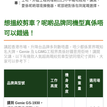
工地、外牆工程同埋啲凹凸不平嘅地段用。講真，
車：
要係呢啲環境揀機器，呢部絕對係包到尾嘅選擇。
想搵絞剪車？呢啲品牌同機型真係唔
可以錯過！
講起香港市場，升降台品牌多到數唔盡，唔少都係業界嘅知
名大牌。
Genie
及
LGMG
工程界真係好鍾意用佢哋！講開
又講，以下有幾款人氣超高嘅絞剪車型號同埋尺寸資料，大
家可以參考下：
機
載
工作
身
適用場
品牌與型號
重
高度
寬
景
量
度
講到 Genie GS-1930，