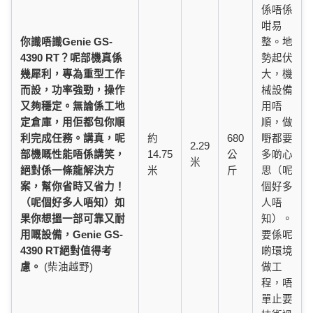
係唔係
咁易
你識唔識Genie GS-
整。地
4390 RT？呢部機真係
勢起伏
幾犀利，專為重型工作
大，機
而設，功率強勁，操作
械設備
又夠穩定。無論係工地
用唔
定倉庫，用佢都包你順
順，做
利完成任務。講真，呢
約
680
嘢都要
2.29
部機嘅性能唔係講笑，
14.75
公
多啲心
米
絕對係一條龍解決方
米
斤
思（呢
案，幫你省時又省力！
個好多
（呢個好多人唔知）如
人唔
果你想搵一部可靠又耐
知）。
用嘅設備，Genie GS-
要係呢
4390 RT絕對值得考
啲環境
慮。
(柴油越野)
做工
程，唔
單止要