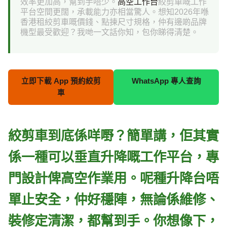
效率更加高，幫到手唔少。
高空工作台
絞剪車嘅工作
平台空間更闊，承載能力亦相當驚人。想知2026年喺
香港租絞剪車嘅價錢、點揀尺寸規格，仲有邊啲品牌
機型最受歡迎？我哋一文話你知，包你睇得清楚。
立即下載 App 預約絞剪
WhatsApp 專人查詢
車
絞剪車到底係咩嘢？簡單講，佢其實
係一種可以垂直升降嘅工作平台，專
門設計俾高空作業用。呢種升降台唔
單止安全，仲好穩陣，無論係維修、
裝修定清潔，都幫到手。你想像下，