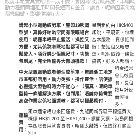
絞剪車租金其實唔係一成不變，會因為你要嘅高度、車輛嘅
動力種類同埋租用時間長短而有差異。講真，呢啲因素每樣
都幾關鍵，影響價錢好大。
講起小型電動絞剪車，譬如19呎嘅
星期租約由 HK$400
型號，真係好啱啲空間有限嘅場合
起跳，平靚正，包埋
使用。呢種車唔單止靈活，操控又
基本服務，真係抵到
方便，尤其係狹窄嘅地點都可以輕
爆！想短租又唔想
鬆駛入。唔好睇少佢嘅尺寸，功能
煩，呢個價錢一條龍
包到尾，完全唔輸畀大部頭機款！
搞掂，好多人都讚。
租金通常
中大型嘅電動或者柴油絞剪車，無論係工地定
會比較貴
市區都好啱用。動力夠強，操作靈活，唔使擔
啲，長租
心搬運大型物料時力不從心。（講真，呢啲車
按月計反
型係一條龍解決方案，包到尾）唔論你係需要
而慳得
高空作業定係地面運輸，都可以輕鬆應付。
多。
租車通常唔包來回運費，九龍同新界區單程運費大
運輸
概係 HK$1,200 至 HK$1,400。講開又講，港島同機
費
場區嘅費用就會貴啲，唔係太離譜，但始終有啲差
用：
別。