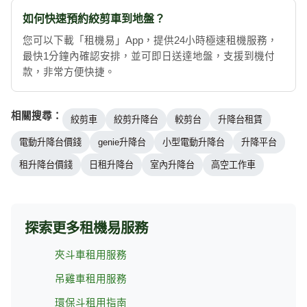
如何快速預約絞剪車到地盤？
您可以下載「租機易」App，提供24小時極速租機服務，
最快1分鐘內確認安排，並可即日送達地盤，支援到機付
款，非常方便快捷。
相關搜尋：
絞剪車
絞剪升降台
較剪台
升降台租賃
電動升降台價錢
genie升降台
小型電動升降台
升降平台
租升降台價錢
日租升降台
室內升降台
高空工作車
探索更多租機易服務
夾斗車租用服務
吊雞車租用服務
環保斗租用指南