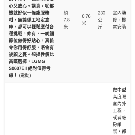
心又放心。講真，呢部
機就好似一條龍服務
約
230
室內裝
0.76
咁，無論係工地定倉
7.8
公
修、機
米
庫，都可以輕鬆應付各
米
斤
電安裝
種挑戰。仲有，一啲細
節位做得好貼心，真係
令你用得舒服，唔會有
後顧之憂。想搵性價比
高嘅選擇，LGMG
S0607EII 絕對值得考
慮！
(電動)
做中型
高度嘅
室內外
工程，
或者廠
房維
護，都