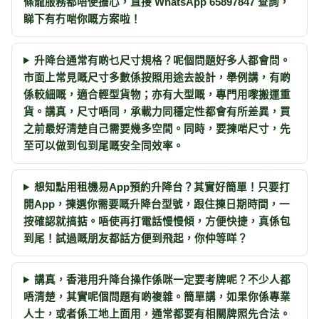
條龍服務都唔使擔心，直接 WhatsApp 65897847 查詢，
睇下有冇啱你嘅方案啦！
升降台通常有啲乜尺寸規格？呢個問題好多人都會問。
市面上常見嘅尺寸多數係按照用途去設計，舉例講，有啲
係較細嘅，適合輕型貨物；亦有大型嘅，專門用嚟搬運重
貨。講真，尺寸唔同，承載力同穩定性都會有所差異，買
之前最好清楚自己需要幾多空間。同時，要揀啱尺寸，先
至可以做到包到尾嘅安全同效率。
想知點用租機易App預約升降台？其實好簡單！只要打
開App，揀選你需要嘅升降台型號，跟住揀日期時間，一
按確認就搞掂。唔使再打電話慢慢傾，方便快捷，真係包
到尾！試過嘅朋友都話方便到飛起，你仲等咩？
講真，香港用升降台操作係咪一定要考牌呢？不少人都
唔清楚，其實呢個問題有啲複雜。簡單講，如果你係專業
人士，或者係工地上面用，通常都要有相關牌照先合法。