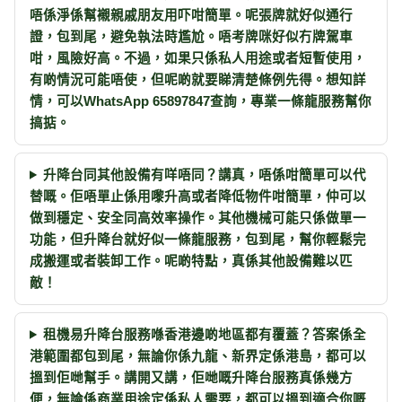
唔係淨係幫襯親戚朋友用吓咁簡單。呢張牌就好似通行
證，包到尾，避免執法時尷尬。唔考牌咪好似冇牌駕車
咁，風險好高。不過，如果只係私人用途或者短暫使用，
有啲情況可能唔使，但呢啲就要睇清楚條例先得。想知詳
情，可以WhatsApp 65897847查詢，專業一條龍服務幫你
搞掂。
升降台同其他設備有咩唔同？講真，唔係咁簡單可以代
替嘅。佢唔單止係用嚟升高或者降低物件咁簡單，仲可以
做到穩定、安全同高效率操作。其他機械可能只係做單一
功能，但升降台就好似一條龍服務，包到尾，幫你輕鬆完
成搬運或者裝卸工作。呢啲特點，真係其他設備難以匹
敵！
租機易升降台服務喺香港邊啲地區都有覆蓋？答案係全
港範圍都包到尾，無論你係九龍、新界定係港島，都可以
搵到佢哋幫手。講開又講，佢哋嘅升降台服務真係幾方
便，無論係商業用途定係私人需要，都可以搵到適合你嘅