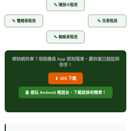
🔧 環保斗租用
🔧 電唧車租用
🔧 吊車租用
🔧 蜘蛛車租用
想快啲拎車？用租機易 App 即刻落單，最快當日就送到
你手！
📱 iOS 下載
🤖 想玩 Android 嘅朋友，下載就係咁簡單！