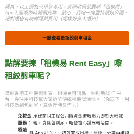
講真，以上價格只係參考用，實際收費就要睇「租機易」
App入面嘅即時報價先準。放心，我哋一向堅持價錢公開，
絕對唔會有啲咩隱藏費用（呢樣好多人唔知）。
一鍵查看最新絞剪車租金
點解要揀「租機易 Rent Easy」嚟
租絞剪車呢？
講到香港工程機械租賃，租機易可謂係一個創新嘅 IT 平
台，專注用科技幫大家拆解傳統租機嘅煩惱。（你諗下，用
科技做到包到尾，真係慳時又慳力）
免按金
承建商同工程公司嘅資金流轉壓力即刻大幅減
服務：
輕，真係包到尾，唔使擔心錢周轉唔開。
極速
喺 App 裡面，一按就完成出機，最快一分鐘內確認