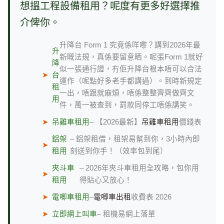
想搵工程設備租用？呢度有更多好選擇推
介俾你。
升降台 Form 1 究竟係咩嚟？講到2026年最
升
新嘅法規，真係要留意晒。呢張Form 1就好
降
似一張通行證，冇佢升降台根本唔可以合法
➤
台
運作（呢點好多老手都講過）。到時新規定
租
一出，唔跟就麻煩，唔係整整齊齊做齊文
用
件，萬一被查到，罰款同停工唔係講笑。
➤
吊雞車租用
– 【2026最新】
吊雞車租用
價錢表
鋁架
– 鋁架租借，租架易幫到你，3小時內即
➤
租用
刻送到你手！（效率包到尾）
夾斗車
– 2026年夾斗車租用全攻略，包你用
➤
租用
得貼心又放心！
➤
電唧車租用
–
電唧車出租
收費表 2026
➤
立即網上叫車
– 租機易網上落單