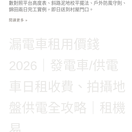
數對照平台高度表、斜路泥地校平擺法、戶外防風守則、
錦田兩日完工實例，即日送到村屋門口。
閱讀更多 »
漏電車租用價錢
2026｜發電車/供電
車日租收費、拍攝地
盤供電全攻略｜租機
易