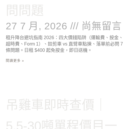
問問題
27 7 月, 2026
尚無留言
租升降台避坑指南 2026：四大價錢陷阱（運輸費、按金、
超時費、Form 1）、鉸剪車 vs 直臂車點揀、落單前必問 7
條問題。日租 $400 起免按金，即日送機。
閱讀更多 »
吊雞車即時查價｜
5.5-30噸單程價目一