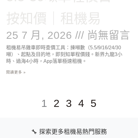
按知價｜租機易
25 7 月, 2026
尚無留言
租機易吊雞車即時查價工具：揀噸數（5.5/9/16/24/30
噸）、起點及目的地，即刻知單程價錢。新界九龍3小
時、過海4小時，App落單極速租機。
閱讀更多 »
1
2
3
4
5
🔧 探索更多租機易熱門服務