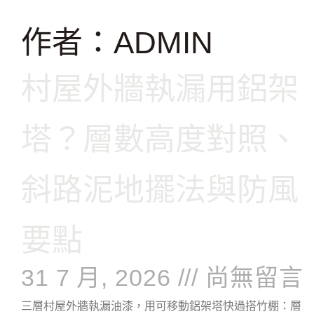
跳
至
作者：
ADMIN
主
要
村屋外牆執漏用鋁架
內
容
塔？層數高度對照、
斜路泥地擺法與防風
要點
31 7 月, 2026
尚無留言
三層村屋外牆執漏油漆，用可移動鋁架塔快過搭竹棚：層