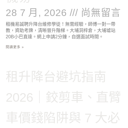
28 7 月, 2026
尚無留言
租機易誠聘升降台維修學徒！無需經驗，師傅一對一帶
教，資助考牌，清晰晉升階梯。大埔洞梓倉，大埔墟站
20B小巴直達。網上申請2分鐘，自選面試時間。
閱讀更多 »
租升降台避坑指南
2026｜鉸剪車、直臂
車價錢陷阱與 7 大必