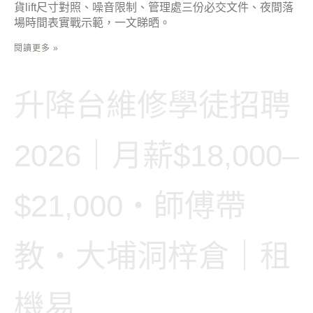
貨lift尺寸對照、噪音限制、管理處三份必交文件、夜間落
場時間表實戰示範，一文睇晒。
閱讀更多 »
升降台維修學徒招聘
2026｜月薪$18,000–
$21,000・師傅帶
教・大埔洞梓倉｜租
機易