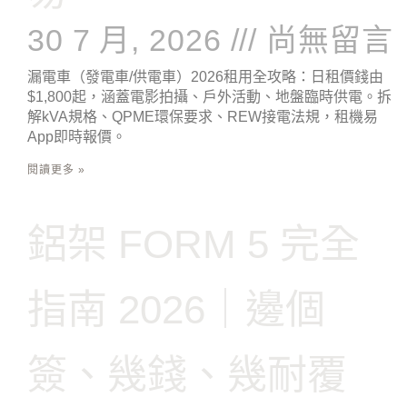
30 7 月, 2026
尚無留言
漏電車（發電車/供電車）2026租用全攻略：日租價錢由
$1,800起，涵蓋電影拍攝、戶外活動、地盤臨時供電。拆
解kVA規格、QPME環保要求、REW接電法規，租機易
App即時報價。
閱讀更多 »
鋁架 FORM 5 完全
指南 2026｜邊個
簽、幾錢、幾耐覆