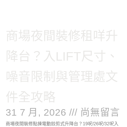
頁
頁
頁
頁
頁
商場夜間裝修租咩升
面
面
面
面
面
降台？入LIFT尺寸、
噪音限制與管理處文
件全攻略
31 7 月, 2026
尚無留言
商場夜間裝修點揀電動鉸剪式升降台？19呎/26呎/32呎入