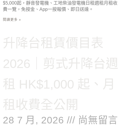
$5,000起，靜音發電機、工地柴油發電機日租週租月租收
費一覽，免按金、App一按報價、即日送達。
閱讀更多 »
升降台租賃價目表
2026｜剪式升降台週
租 HK$1,000 起、月
租收費全公開
28 7 月, 2026
尚無留言