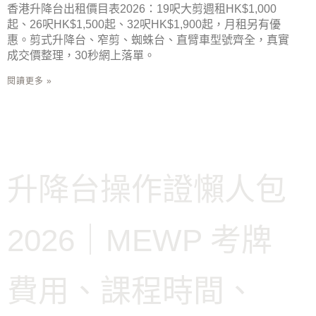
香港升降台出租價目表2026：19呎大剪週租HK$1,000
起、26呎HK$1,500起、32呎HK$1,900起，月租另有優
惠。剪式升降台、窄剪、蜘蛛台、直臂車型號齊全，真實
成交價整理，30秒網上落單。
閱讀更多 »
升降台操作證懶人包
2026｜MEWP 考牌
費用、課程時間、