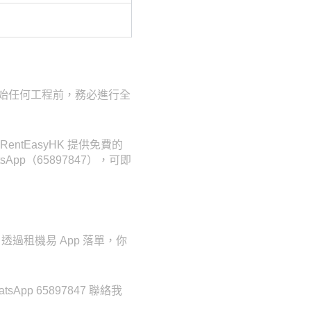
在開始任何工程前，務必進行全
ntEasyHK 提供免費的
pp（65897847），可即
過租機易 App 落單，你
p 65897847 聯絡我