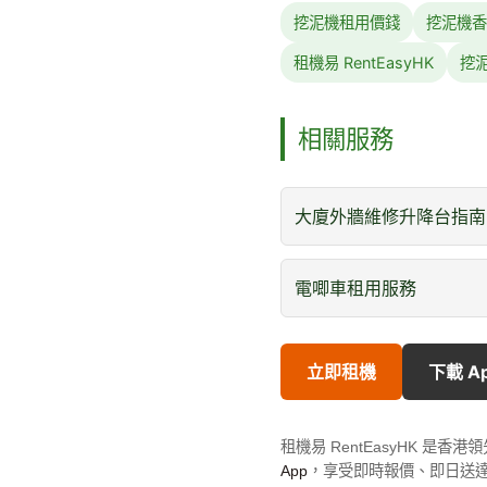
挖泥機租用價錢
挖泥機香
租機易 RentEasyHK
挖
相關服務
大廈外牆維修升降台指南
電唧車租用服務
立即租機
下載 A
租機易 RentEasyHK 
App
，享受即時報價、即日送