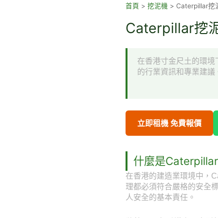
跳
首頁
>
挖泥機
>
Caterpilla
至
Caterpil
主
要
內
在香港寸金尺土的環境下
容
的行業資訊和專業建議
立即租機 免費報價
什麼是Caterpil
在香港的建造業環境中，Ca
理都必須符合嚴格的安全
人安全的基本責任。