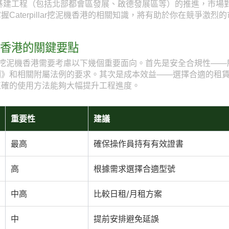
型基建工程（包括北部都會區發展、啟德發展區等）的推進，市場
Caterpillar挖泥機香港的相關知識，將有助於你在競爭激烈
挖泥機香港的關鍵要點
illar挖泥機香港需要考慮以下幾個重要面向。首先是安全合規性
例》和相關附屬法例的要求。其次是成本效益——選擇合適的租
正確的使用方法能夠大幅提升工程進度。
重要性
建議
最高
確保操作員持有有效證書
高
根據需求選擇合適型號
中高
比較日租/月租方案
中
提前安排避免延誤