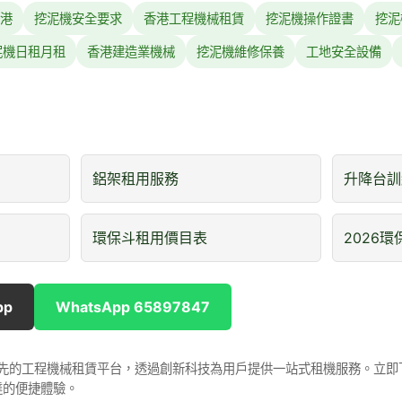
港
挖泥機安全要求
香港工程機械租賃
挖泥機操作證書
挖泥
泥機日租月租
香港建造業機械
挖泥機維修保養
工地安全設備
鋁架租用服務
升降台訓
環保斗租用價目表
2026
pp
WhatsApp 65897847
是香港領先的工程機械租賃平台，透過創新科技為用戶提供一站式租機服務。立
達的便捷體驗。