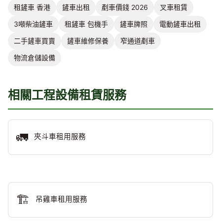
租鏟車 香港
鏟車出租
剷車價錢 2026
叉車租賃
3噸柴油鏟車
租鏟車 包機手
鏟車牌照
電動鏟車出租
二手鏟車買賣
鏟車維修保養
窄通道剷車
物流倉儲設備
相關工程設備租賃服務
🚛
夾斗車租用服務
🏗️
吊雞車租用服務