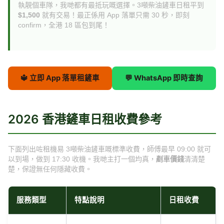
執靚個車隊，我哋都有最抵玩嘅選擇。3噸柴油鏟車日租平到
$1,500
就有交易！最正係用 App 落單只需 30 秒，即刻
confirm，全港 18 區包到尾！
🔱 立即 App 落單租鏟車
💬 WhatsApp 即時查詢
2026 香港鏟車日租收費參考
下面列出咗租機易 3噸柴油鏟車嘅標準收費，師傅最早 09:00 就可
以到場，做到 17:30 收機。我哋主打一個均真，
剷車價錢
清清楚
楚，保證無任何隱藏收費。
服務類型
特點說明
日租收費