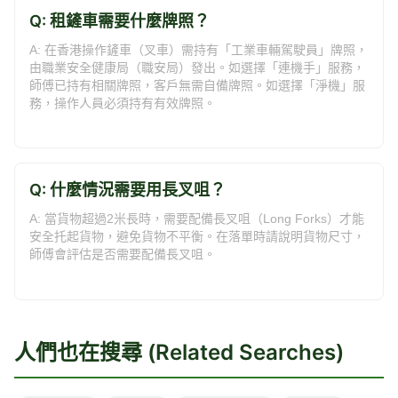
Q: 租鏟車需要什麼牌照？
A: 在香港操作鏟車（叉車）需持有「工業車輛駕駛員」牌照，
由職業安全健康局（職安局）發出。如選擇「連機手」服務，
師傅已持有相關牌照，客戶無需自備牌照。如選擇「淨機」服
務，操作人員必須持有有效牌照。
Q: 什麼情況需要用長叉咀？
A: 當貨物超過2米長時，需要配備長叉咀（Long Forks）才能
安全托起貨物，避免貨物不平衡。在落單時請說明貨物尺寸，
師傅會評估是否需要配備長叉咀。
人們也在搜尋 (Related Searches)