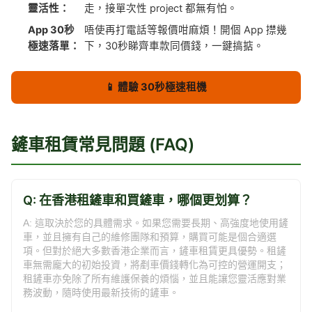
靈活性：
走，接單次性 project 都無有怕。
App 30秒
唔使再打電話等報價咁麻煩！開個 App 㩒幾
極速落單：
下，30秒睇齊車款同價錢，一鍵搞掂。
📱 體驗 30秒極速租機
鏟車租賃常見問題 (FAQ)
Q: 在香港租鏟車和買鏟車，哪個更划算？
A: 這取決於您的具體需求。如果您需要長期、高強度地使用鏟
車，並且擁有自己的維修團隊和預算，購買可能是個合適選
項。但對於絕大多數香港企業而言，鏟車租賃更具優勢。租鏟
車無需龐大的初始投資，將剷車價錢轉化為可控的營運開支；
租鏟車亦免除了所有維護保養的煩惱，並且能讓您靈活應對業
務波動，隨時使用最新技術的鏟車。