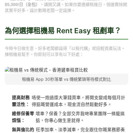
$5,300/日（全包）
。講開又講，如果你要連續租幾日，個運費除開
其實平好多，識計數嘅老闆一定識揀。
為何選擇租機易 Rent Easy 租剷車？
今時今日做生意，好多老闆都識得「以租代購」呢招輕資產玩法。
揀租機易幫手，你即刻可以享有以下好處：
租機易 App 30秒落單 vs 傳統繁瑣等待模式對比
提高財務
唔使一炮過揼大筆錢買車，將開支變成每個月計
靈活性：
得掂嘅營運成本，現金流自然鬆動好多。
維修保養零
壞車？保養？全部交畀我哋專業團隊一條龍搞
煩惱：
掂，你專心做生意就得。
無與倫比的
旺季加車、淡季減車，完全跟住你嘅業務節奏