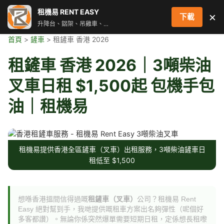
跳
租機易 RENT EASY
×
下載
至
升降台、鋁架、吊雞車、街燈車 即時叫車配對服務
主
首頁
>
鏟車
> 租鏟車 香港 2026
要
內
租鏟車 香港 2026｜3噸柴油
容
叉車日租 $1,500起 包機手包
油｜租機易
租機易提供香港全區鏟車（叉車）出租服務，3噸柴油鏟車日
租低至 $1,500
想喺香港搵間信得過嘅
租鏟車（叉車）
公司？租機易 Rent
Easy 絕對幫到手，我哋提供嘅租車方案出名夠彈性（呢個好
多客都讚）。無論你係突然爆單需要短期日租，定係想長租嚟