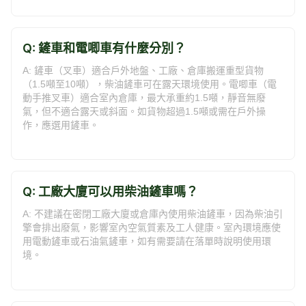
Q: 鏟車和電唧車有什麼分別？
A: 鏟車（叉車）適合戶外地盤、工廠、倉庫搬運重型貨物
（1.5噸至10噸），柴油鏟車可在露天環境使用。電唧車（電
動手推叉車）適合室內倉庫，最大承重約1.5噸，靜音無廢
氣，但不適合露天或斜面。如貨物超過1.5噸或需在戶外操
作，應選用鏟車。
Q: 工廠大廈可以用柴油鏟車嗎？
A: 不建議在密閉工廠大廈或倉庫內使用柴油鏟車，因為柴油引
擎會排出廢氣，影響室內空氣質素及工人健康。室內環境應使
用電動鏟車或石油氣鏟車，如有需要請在落單時說明使用環
境。