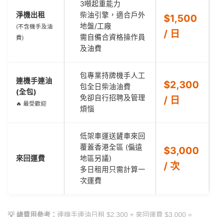
3噸起重能力
淨機出租
柴油引擎，適合戶外
$1,500
地盤/工廠
(不含機手及油
/ 日
需自備合資格操作員
費)
及油費
包專業持牌機手人工
連機手連油
$2,300
包全日柴油油費
(全包)
免卻自行招聘及管理
/ 日
🔥 最受歡迎
煩惱
低架車運送鏟車來回
覆蓋香港全區 (偏遠
$3,000
來回運費
地區另議)
/ 次
多日租用只需計算一
次運費
💡 總費用參考：
連機手連油日租 $2,300 + 來回運費 $3,000 =