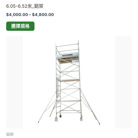
6.05-6.52米_鋁架
選
擇
$
4,000.00
–
$
4,800.00
選
選擇規格
項
價
此
格
產
範
品
圍：
$3,500.00
有
到
多
$4,200.00
種
款
式。
可
在
產
品
頁
鋁架
面