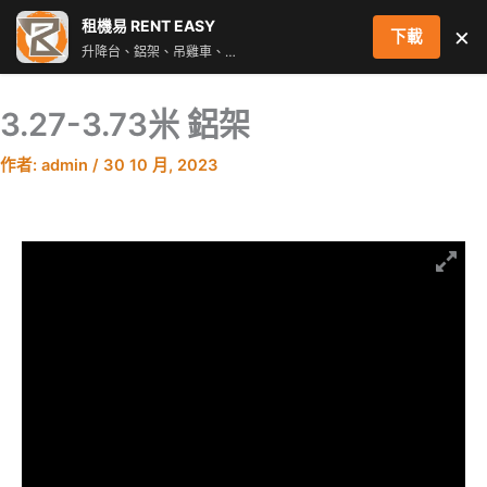
跳
租機易 RENT EASY
×
下載
至
升降台、鋁架、吊雞車、街燈車 即時叫車配對服務
主
要
3.27-3.73米 鋁架
內
容
作者:
admin
/
30 10 月, 2023
價
格
範
圍：
$2,600.00
到