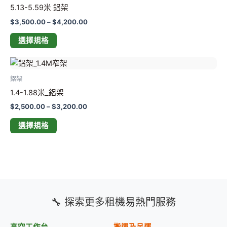
5.13-5.59米 鋁架
選
擇
$
3,500.00
–
$
4,200.00
選
選擇規格
項
價
此
格
產
範
鋁架
品
圍：
1.4-1.88米_鋁架
$2,500.00
有
到
$
2,500.00
–
$
3,200.00
多
$3,200.00
種
選擇規格
款
式。
可
在
產
品
🔧 探索更多租機易熱門服務
頁
面