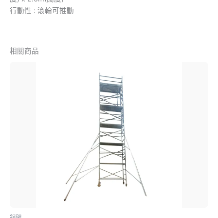
行動性 : 滾輪可推動
相關商品
價
此
格
產
範
品
圍：
$6,000.00
有
到
多
$6,800.00
種
款
式。
可
在
產
品
頁
鋁架