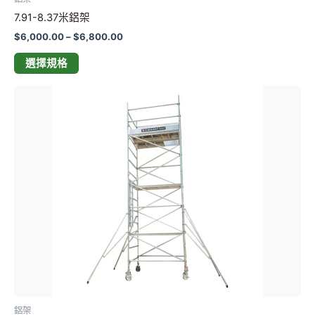
面
7.91-8.37米鋁架
選
擇
$
6,000.00
–
$
6,800.00
選
選擇規格
項
價
此
格
產
範
品
圍：
$4,000.00
有
到
多
$4,800.00
種
款
式。
可
在
產
品
頁
鋁架
面