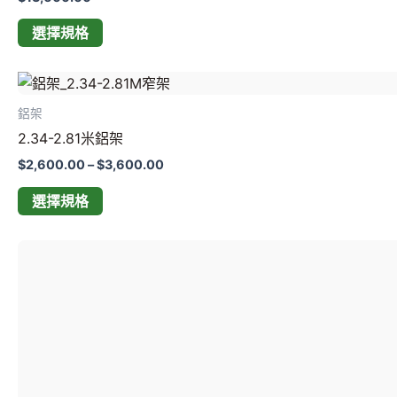
擇
選擇規格
選
項
價
此
格
產
範
鋁架
圍：
品
2.34-2.81米鋁架
$2,600.00
有
到
$
2,600.00
–
$
3,600.00
多
$3,600.00
種
選擇規格
款
式。
價
此
格
可
產
範
在
圍：
品
$2,500.00
產
有
到
品
多
$6,800.00
頁
種
面
款