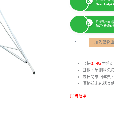
Need Help? 
租機易Mini
O
你好! 歡迎查
加入購物
最快
3小時
內送到
日租、星期租免
包日間來回運費、
價格並未包括其
即時落單