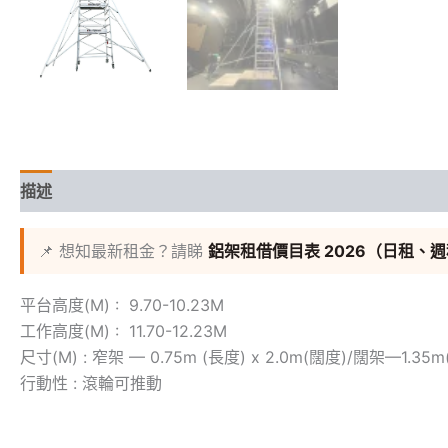
描述
額外資訊
📌 想知最新租金？請睇
鋁架租借價目表 2026（日租、
平台高度(M) : 9.70-10.23M
工作高度(M) : 11.70-12.23M
尺寸(M) : 窄架 — 0.75m (長度) x 2.0m(闊度)/闊架—1.35m
行動性 : 滾輪可推動