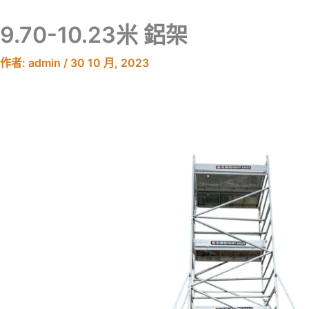
跳
至
9.70-10.23米 鋁架
主
要
作者:
admin
/
30 10 月, 2023
內
容