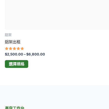
選
式。
擇
可
選
在
項
產
品
鋁架
頁
鋁架出租
面
選
評分
$
2,500.00
–
$
6,800.00
擇
5.00
滿分 5
選
選擇規格
項
高空工作台