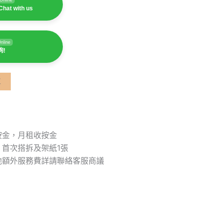
Chat with us
nline
詢!
車
按金，月租收按金
首次搭拆及架紙1張
他額外服務費詳請聯絡客服商議