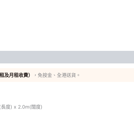
週租及月租收費）
，免按金、全港送貨。
(長度) x 2.0m(闊度)