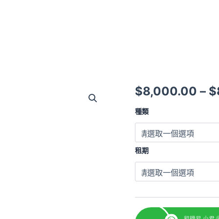
$
8,000.00
–
$
種類
租期
租機易 小君