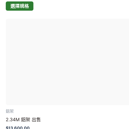
擇
選擇規格
選
項
此
產
品
有
多
種
款
式。
可
在
產
品
鋁架
頁
2.34M 鋁架 出售
面
選
$
13,600.00