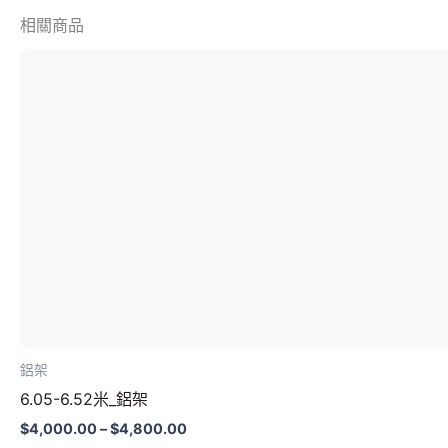
相關商品
價
此
格
產
範
圍：
品
$4,000.00
有
到
多
$4,800.00
種
款
式。
可
在
產
品
鋁架
頁
6.05-6.52米_鋁架
面
選
$
4,000.00
–
$
4,800.00