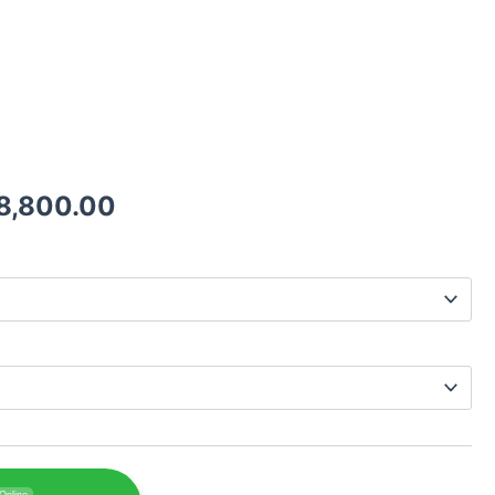
價
8,800.00
格
範
圍：
$8,000.00
到
$8,800.00
Online