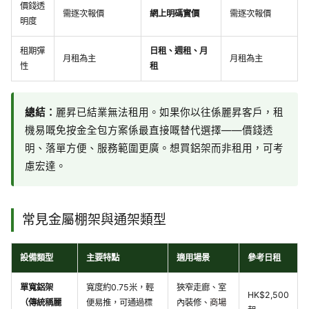
價錢透
需逐次報價
網上明碼實價
需逐次報價
明度
租期彈
日租、週租、月
月租為主
月租為主
性
租
總結：
麗昇已結業無法租用。如果你以往係麗昇客戶，租
機易嘅免按金全包方案係最直接嘅替代選擇——價錢透
明、落單方便、服務範圍更廣。想買鋁架而非租用，可考
慮宏達。
常見金屬棚架與通架類型
設備類型
主要特點
適用場景
參考日租
單寬鋁架
寬度約0.75米，輕
狹窄走廊、室
HK$2,500
（傳統稱麗
便易推，可通過標
內裝修、
商場