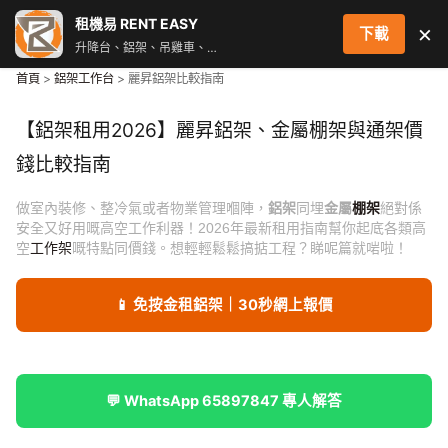
跳
租機易 RENT EASY
×
下載
至
升降台、鋁架、吊雞車、街燈車 即時叫車配對服務
主
首頁
>
鋁架工作台
> 麗昇鋁架比較指南
要
內
【鋁架租用2026】麗昇鋁架、金屬棚架與通架價
容
錢比較指南
做室內裝修、整冷氣或者物業管理嗰陣，
鋁架
同埋
金屬
棚架
絕對係
安全又好用嘅高空工作利器！2026年最新租用指南幫你起底各類高
空
工作架
嘅特點同價錢。想輕輕鬆鬆搞掂工程？睇呢篇就啱啦！
📱 免按金租鋁架｜30秒網上報價
💬 WhatsApp 65897847 專人解答