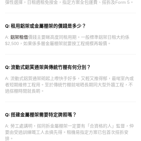
彈性選擇，日租週租免按金，指定方案全包運費、搭拆及Form 5。
Q: 租用鋁架或金屬棚架的價錢是多少？
A:
鋁架租借
價錢主要睇高度同租用期。一般標準鋁架日租大約係
$2,500，如果係多層金屬棚架就要按工程規模再報價。
Q: 流動式鋁質通架與傳統竹棚有何分別？
A: 流動式鋁質通架砌起上嚟快手好多，又輕又推得郁，最啱室內或
者短期維修工程用。至於傳統竹棚就啱晒長期同大型外牆工程，不
過搭棚時間就長啲。
Q: 搭建金屬棚架需要特定牌照嗎？
A: 勞工處講明，搭同拆金屬棚架一定要有「合資格的人」監督，仲
要由受過訓練嘅工人去搞先得。租機易指定方案已包首次搭拆安
排。