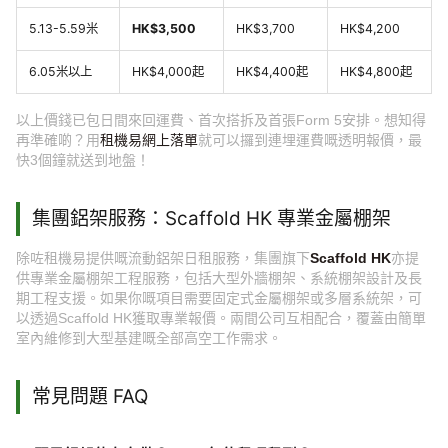
5.13-5.59米
HK$3,500
HK$3,700
HK$4,200
6.05米以上
HK$4,000起
HK$4,400起
HK$4,800起
以上價錢已包日間來回運費、首次搭拆及首張Form 5安排。想知得
再準確啲？用
租機易網上落單
就可以攞到連埋運費嘅透明報價，最
快3個鐘就送到地盤！
集團鋁架服務：Scaffold HK 專業金屬棚架
除咗租機易提供嘅流動鋁架日租服務，集團旗下
Scaffold HK
亦提
供專業金屬棚架工程服務，包括大型外牆棚架、系統棚架設計及長
期工程支援。如果你嘅項目需要固定式金屬棚架或多層系統架，可
以透過Scaffold HK獲取專業報價。兩間公司互相配合，覆蓋由簡單
室內維修到大型基建嘅全部高空工作需求。
常見問題 FAQ