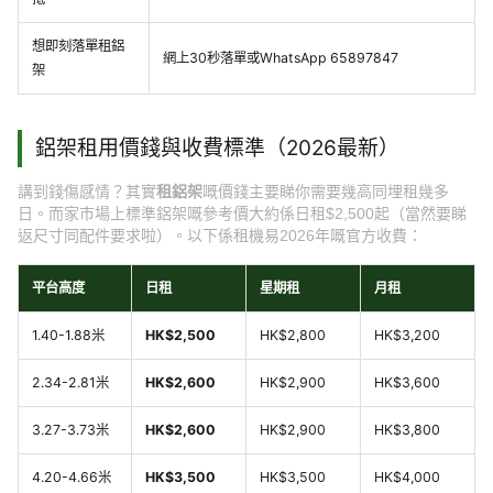
想即刻落單租鋁
網上30秒落單
或WhatsApp 65897847
架
鋁架租用價錢與收費標準（2026最新）
講到錢傷感情？其實
租鋁架
嘅價錢主要睇你需要幾高同埋租幾多
日。而家市場上標準鋁架嘅參考價大約係日租$2,500起（當然要睇
返尺寸同配件要求啦）。以下係租機易2026年嘅官方收費：
平台高度
日租
星期租
月租
1.40-1.88米
HK$2,500
HK$2,800
HK$3,200
2.34-2.81米
HK$2,600
HK$2,900
HK$3,600
3.27-3.73米
HK$2,600
HK$2,900
HK$3,800
4.20-4.66米
HK$3,500
HK$3,500
HK$4,000