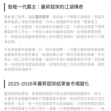
致敬一代霸主：麗昇鋁架的江湖傳奇
喺香港工程界，講起
麗昇鋁架
，真係無人不曉嘅江湖傳奇！想當年
麗昇雄霸上海街同廣東道，行內人個個都叫佢哋做「廣東道之
王」。由大型基建、名店裝修去到機場工程，只要你抬頭望下啲高
難度高空工作台，十居其九都印住麗昇個招牌。佢哋嘅專業同魄
力，簡直就係無數裝修師傅心目中嘅定海神針（呢個好多新入行嘅
未必知）。
不過英雄都有遲暮嘅一日。時代係咁轉，一代霸主麗昇鋁架最後都
係要黯然退出歷史舞台。呢個唔單止係一間公司結業咁簡單，仲代
表住一個工程時代嘅落幕，搞到好多老行尊都覺得好可惜！但係講
真，佢哋對香港建設嘅貢獻，同埋對高空工作安全嗰份執著，絕對
值得我哋寫個服字。
2025-2026年麗昇鋁架結業後市場變化
麗昇鋁架結業後，香港鋁架租賃市場出現咗幾個明顯變化。首先，
大量原本依賴麗昇嘅客戶需要搵新供應商，造成短期內其他公司訂
單急增。其次，新一代科技租賃平台趁機崛起，以更透明嘅定價同
更方便嘅落單方式吸引客戶。最後，行業整體服務水平提升——免