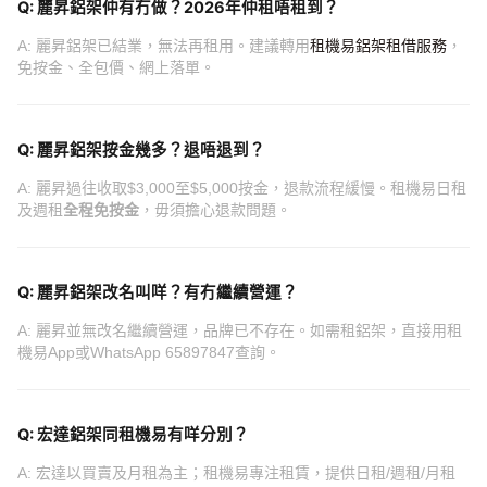
Q: 麗昇鋁架仲有冇做？2026年仲租唔租到？
A: 麗昇鋁架已結業，無法再租用。建議轉用
租機易鋁架租借服務
，
免按金、全包價、網上落單。
Q: 麗昇鋁架按金幾多？退唔退到？
A: 麗昇過往收取$3,000至$5,000按金，退款流程緩慢。租機易日租
及週租
全程免按金
，毋須擔心退款問題。
Q: 麗昇鋁架改名叫咩？有冇繼續營運？
A: 麗昇並無改名繼續營運，品牌已不存在。如需租鋁架，直接用租
機易App或WhatsApp 65897847查詢。
Q: 宏達鋁架同租機易有咩分別？
A: 宏達以買賣及月租為主；租機易專注租賃，提供日租/週租/月租