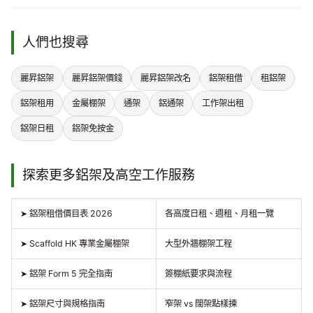
人們也搜尋
麗昇鋁架
麗昇鋁架價錢
麗昇鋁架改名
鋁架租借
租鋁架
鋁架租用
金屬棚架
通架
鋁通架
工作架出租
鋁架日租
鋁架免按金
探索更多鋁架及高空工作服務
➤
鋁架租借價目表 2026
各高度日租、週租、月租一覽
➤
Scaffold HK 專業金屬棚架
大型外牆棚架工程
➤
鋁架 Form 5 完全指南
簽棚紙要求與流程
➤
鋁架尺寸與規格指南
窄架 vs 闊架點樣揀