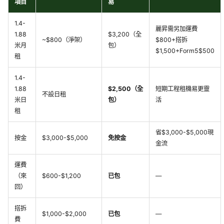
項目
易
1.4-
麗昇需另加運費
1.88
$3,200（全
~$800（淨架）
$800+搭拆
米月
包）
$1,500+Form5$500
租
1.4-
1.88
$2,500（全
短期工程租機易更靈
不設日租
米日
包）
活
租
省$3,000-$5,000現
按金
$3,000-$5,000
免按金
金流
運費
（來
$600-$1,200
已包
—
回）
搭拆
$1,000-$2,000
已包
—
費