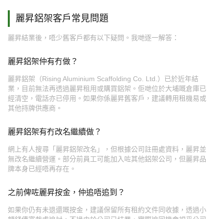
麗昇鋁架客戶常見問題
麗昇結業後，唔少舊客戶都有以下疑問。我哋逐一解答：
麗昇鋁架仲有冇做？
麗昇鋁架（Rising Aluminium Scaffolding Co. Ltd.）已於近年結
業，目前無法再透過麗昇租用或購買鋁架。佢哋位於大埔嘅倉庫已
經清空，電話亦已停用。如果你係麗昇舊客戶，建議轉用租機易或
其他持牌供應商。
麗昇鋁架有冇改名繼續做？
網上有人搜尋「麗昇鋁架改名」，但根據公司註冊處資料，麗昇並
無改名繼續營運。部分前員工可能加入咗其他鋁架公司，但麗昇品
牌本身已經唔再存在。
之前俾咗麗昇按金，仲追唔追到？
如果你仍有未退還嘅按金，建議保留所有租約文件同收據，透過小