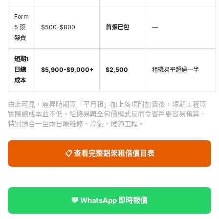
Form
5 簽
$500-$800
首張已包
—
架費
短期1
日總
$5,900-$9,000+
$2,500
租機易平超過一半
成本
由此可見，麗昇時期嘅「平月租」加上各項附加費後，短期工程嘅
實際總成本並不低。租機易嘅全包價模式反而令客戶更容易預算，
特別適合一至兩日嘅維修、冷氣、燈飾工程。
📋 查看完整鋁架租借價目表
💬 WhatsApp 即時報價