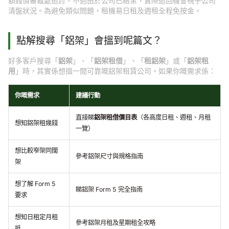
額錢債審裁處追討。不過由於公司已結業，實際追回機會視乎公司
清盤狀況。為避免類似問題，租機易日租及週租全程免按金。
點解搜尋「鋁架」會搵到呢篇文？
好多客戶搜尋「
鋁架
」、「
鋁架租借
」、「
租鋁架
」或「
鋁架租
用
」時，其實係想搵一間可靠嘅鋁架租賃公司。如果你嘅需求係：
你嘅需求
建議行動
直接睇
鋁架租借價目表
（各高度日租、週租、月租
想知鋁架租幾錢
一覽）
想比較窄架同闊
參考
鋁架尺寸與規格指南
架
想了解 Form 5
睇
鋁架 Form 5 完全指南
要求
想知日租定月租
參考
鋁架月租及星期租全攻略
抵