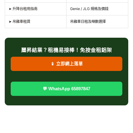
➤
升降台租用指南
Genie / JLG 規格及價錢
➤
吊雞車租賃
吊雞車日租及噸數選擇
麗昇結業？租機易接棒！免按金租鋁架
📱 立即網上落單
💬 WhatsApp 65897847