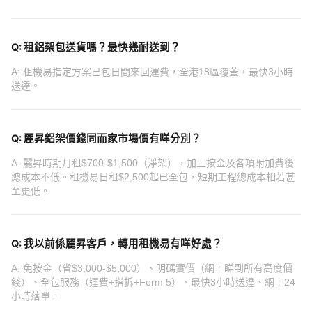
Q: 租鋁架包送貨嗎？最快幾耐送到？
A: 租機易指定方案已包日間來回運費，全港18區覆蓋，最快3小時
送達。
Q: 麗昇鋁架價錢同而家市場價有咩分別？
A: 麗昇時期月租$700-$1,500（淨架），加上按金及各項附加費後
總成本不低。租機易日租$2,500起已全包，短期工程總成本相若甚
至更低。
Q: 我以前係麗昇客戶，轉用租機易有咩好處？
A: 免按金（省$3,000-$5,000）、明碼實價（網上睇到所有高度價
錢）、全包服務（運費+搭拆+Form 5）、最快3小時送達、網上24
小時落單。