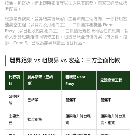
按金、包搭拆、網上即時報價等以往少見嘅服務，而家已經變成標
準配置。
根據業界觀察，麗昇結業後嘅客戶主要流向三個方向：一係轉用
宏
達高空工程
（以買賣及月租為主）、二係選擇
租機易 Rent
Easy
（以日租及短期租為主）、三係搵細規模嘅地區性供應商。對
於大部分短期維修同裝修工程，租機易嘅全包價方案（包運費、搭
拆、Form 5）已成為麗昇嘅最直接替代品。
麗昇鋁架 vs 租機易 vs 宏達：三方全面比較
比較項
麗昇鋁架（已結
租機易 Rent
宏達高空工程
目
業）
Easy
營運狀
已結業
營運中
營運中
態
主要業
鋁架及升降台租
鋁架及升降台買
鋁架租售
務
賃
賣、租賃