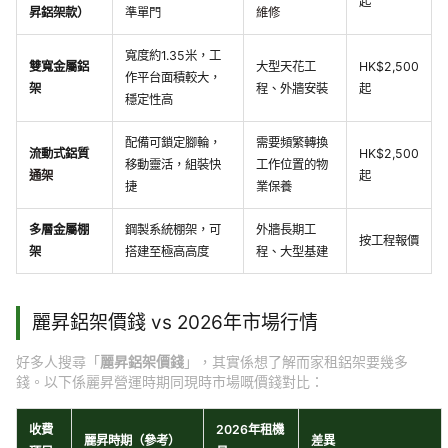
起
昇鋁架款）
準單門
維修
寬度約1.35米，工
雙寬金屬鋁
大型天花工
HK$2,500
作平台面積較大，
架
程、外牆安裝
起
穩定性高
配備可鎖定腳輪，
需要頻繁轉換
流動式鋁質
HK$2,500
移動靈活，組裝快
工作位置的物
通架
起
捷
業保養
多層金屬棚
鋼製系統棚架，可
外牆長期工
按工程報價
架
搭建至極高高度
程、大型基建
麗昇鋁架價錢 vs 2026年市場行情
好多人搜尋「
麗昇鋁架價錢
」，其實係想了解而家租鋁架要幾多
錢。以下係麗昇營運時期同現時市場嘅價錢對比：
收費
2026年租機
麗昇時期（參考）
差異