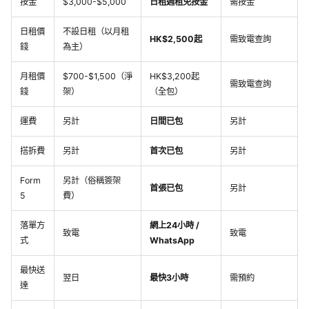
按金
$3,000-$5,000
日租週租免按金
需按金
日租價
不設日租（以月租
HK$2,500起
需致電查詢
錢
為主）
月租價
$700-$1,500（淨
HK$3,200起
需致電查詢
錢
架）
（全包）
運費
另計
日間已包
另計
搭拆費
另計
首次已包
另計
Form
另計（俗稱簽架
首張已包
另計
5
費）
落單方
網上24小時 /
致電
致電
式
WhatsApp
最快送
翌日
最快3小時
需預約
達