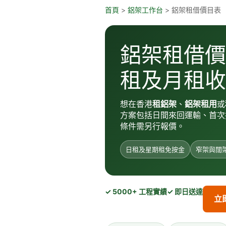
跳
首頁
>
鋁架工作台
> 鋁架租借價目表
至
主
要
鋁架租借價
內
容
租及月租收
想在香港
租鋁架
、
鋁架租用
或
方案包括日間來回運輸、首次搭
條件需另行報價。
日租及星期租免按金
窄架與闊
✓ 5000+ 工程實績
✓ 即日送達
立