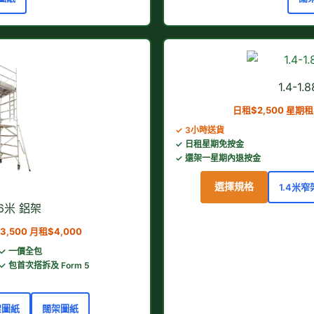
1.4-1
日租$2,500 星期租$
✓ 3小時送貨
✓ 日租星期免按金
✓ 還架一星期內退按金
選擇規格
1.4米
.66米 鋁架
3,500 月租$4,000
✓ 一價全包
✓ 包首次搭拆及 Form 5
架圖紙
闊架圖紙