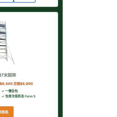
8.37米鋁架
6,400 月租$6,800
✓ 一價全包
✓ 包首次搭拆及 Form 5
擇規格