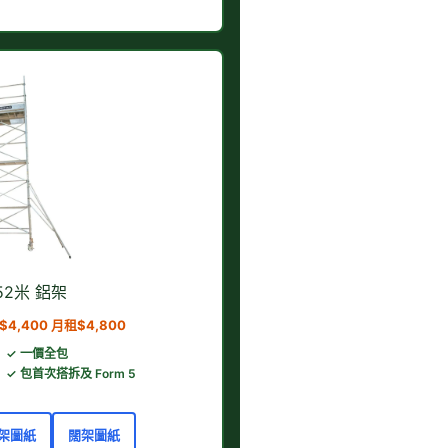
.52米 鋁架
4,400 月租$4,800
✓ 一價全包
✓ 包首次搭拆及 Form 5
架圖紙
闊架圖紙