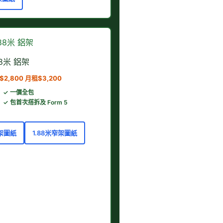
.88米 鋁架
2,800 月租$3,200
✓ 一價全包
✓ 包首次搭拆及 Form 5
窄架圖紙
1.88米窄架圖紙