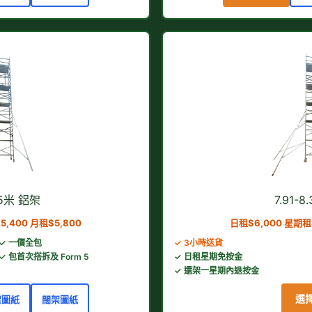
.45米 鋁架
7.91-
5,400 月租$5,800
日租$6,000 星期租$
✓ 一價全包
✓ 3小時送貨
✓ 包首次搭拆及 Form 5
✓ 日租星期免按金
✓ 還架一星期內退按金
選
架圖紙
闊架圖紙