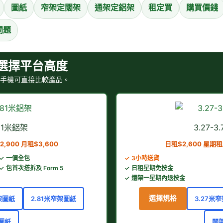
圖紙
窄架定闊架
通架定鋁架
租定買
購買價錢
問題
選擇平台高度
手機可直接比較產品。
.81米鋁架
3.27-3
2,900 月租$3,600
日租$2,600 星期租$
✓ 一價全包
✓ 3小時送貨
✓ 包首次搭拆及 Form 5
✓ 日租星期免按金
✓ 還架一星期內退按金
選擇規格
架圖紙
2.81米窄架圖紙
3.27米
圖紙
闊