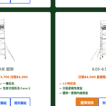
.59米 鋁架
6.05-6
3,700 月租$4,200
日租$4,000 星期租$
✓ 一價全包
✓ 3小時送貨
✓ 包首次搭拆及 Form 5
✓ 日租星期免按金
✓ 還架一星期內退按金
選擇規格
架圖紙
闊架圖紙
窄