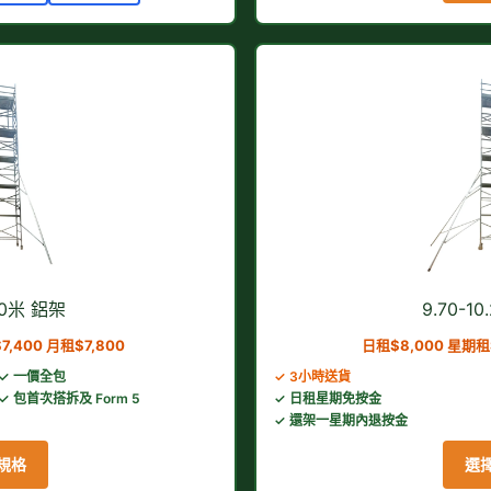
.30米 鋁架
9.70-1
7,400 月租$7,800
日租$8,000 星期租$
✓ 一價全包
✓ 3小時送貨
✓ 包首次搭拆及 Form 5
✓ 日租星期免按金
✓ 還架一星期內退按金
規格
選