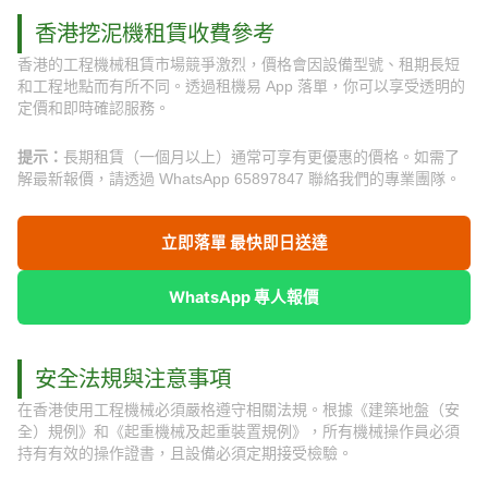
香港挖泥機租賃收費參考
香港的工程機械租賃市場競爭激烈，價格會因設備型號、租期長短
和工程地點而有所不同。透過租機易 App 落單，你可以享受透明的
定價和即時確認服務。
提示：
長期租賃（一個月以上）通常可享有更優惠的價格。如需了
解最新報價，請透過 WhatsApp 65897847 聯絡我們的專業團隊。
立即落單 最快即日送達
WhatsApp 專人報價
安全法規與注意事項
在香港使用工程機械必須嚴格遵守相關法規。根據《建築地盤（安
全）規例》和《起重機械及起重裝置規例》，所有機械操作員必須
持有有效的操作證書，且設備必須定期接受檢驗。