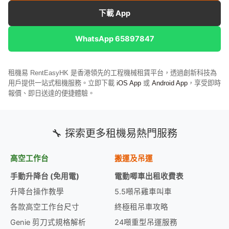
下載 App
WhatsApp 65897847
租機易 RentEasyHK 是香港領先的工程機械租賃平台，透過創新科技為
用戶提供一站式租機服務。立即下載
iOS App
或
Android App
，享受即時
報價、即日送達的便捷體驗。
🔧 探索更多租機易熱門服務
高空工作台
搬運及吊運
手動升降台 (免用電)
電動唧車出租收費表
升降台操作教學
5.5噸吊雞車叫車
各款高空工作台尺寸
終極租吊車攻略
Genie 剪刀式規格解析
24噸重型吊運服務