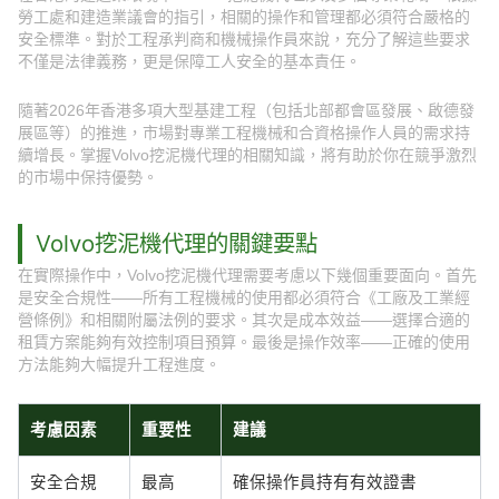
勞工處和建造業議會的指引，相關的操作和管理都必須符合嚴格的
安全標準。對於工程承判商和機械操作員來說，充分了解這些要求
不僅是法律義務，更是保障工人安全的基本責任。
隨著2026年香港多項大型基建工程（包括北部都會區發展、啟德發
展區等）的推進，市場對專業工程機械和合資格操作人員的需求持
續增長。掌握Volvo挖泥機代理的相關知識，將有助於你在競爭激烈
的市場中保持優勢。
Volvo挖泥機代理的關鍵要點
在實際操作中，Volvo挖泥機代理需要考慮以下幾個重要面向。首先
是安全合規性——所有工程機械的使用都必須符合《工廠及工業經
營條例》和相關附屬法例的要求。其次是成本效益——選擇合適的
租賃方案能夠有效控制項目預算。最後是操作效率——正確的使用
方法能夠大幅提升工程進度。
考慮因素
重要性
建議
安全合規
最高
確保操作員持有有效證書