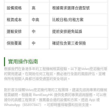
設備規格
高
根據需求選擇合適型號
租賃成本
中高
比較日租/月租方案
運輸安排
中
提前安排避免延誤
保險覆蓋
中
確認包含第三者保險
實用操作指南
根據我們在香港多年的工程機械租賃經驗，以下是Volvo挖泥機代理
的實用建議。在開始任何工程前，務必進行全面的風險評估，並確
保所有相關人員都已接受適當的安全培訓。
對於首次接觸Volvo挖泥機代理的工程團隊，建議先諮詢專業的機械
租賃顧問。租機易 RentEasyHK 提供免費的專業諮詢服務，可以根
據你的具體工程需求，推薦最合適的設備和方案。透過 App 或
WhatsApp（65897847），可即時獲得報價和技術支援。