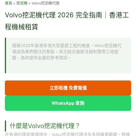
跳
首頁
>
挖泥機
>
Volvo挖泥機代理
至
Volvo挖泥機代理 2026 完全指南｜香港工
主
要
程機械租賃
內
容
隨著2026年香港多項大型基建工程的推進，Volvo挖泥機代
理成為業界關注的焦點。本文結合最新法規和實際工地經
驗，為你提供全面的參考資訊。
立即租機 免費報價
WhatsApp 查詢
什麼是Volvo挖泥機代理？
在香港的建造業環境中，Volvo挖泥機代理涉及多個專業範疇。根據