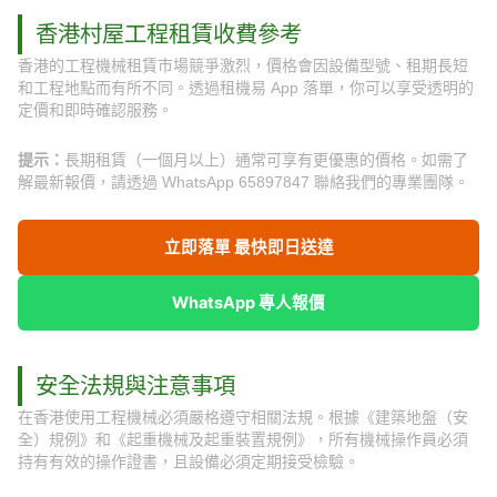
香港村屋工程租賃收費參考
香港的工程機械租賃市場競爭激烈，價格會因設備型號、租期長短
和工程地點而有所不同。透過租機易 App 落單，你可以享受透明的
定價和即時確認服務。
提示：
長期租賃（一個月以上）通常可享有更優惠的價格。如需了
解最新報價，請透過 WhatsApp 65897847 聯絡我們的專業團隊。
立即落單 最快即日送達
WhatsApp 專人報價
安全法規與注意事項
在香港使用工程機械必須嚴格遵守相關法規。根據《建築地盤（安
全）規例》和《起重機械及起重裝置規例》，所有機械操作員必須
持有有效的操作證書，且設備必須定期接受檢驗。