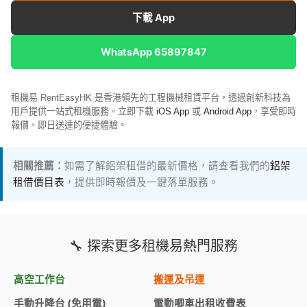
下載 App
WhatsApp 65897847
租機易 RentEasyHK 是香港領先的工程機械租賃平台，透過創新科技為
用戶提供一站式租機服務。立即下載
iOS App
或
Android App
，享受即時
報價、即日送達的便捷體驗。
相關推薦：
如需了解鋁架租借的最新價格，請查看我們的
鋁架
租借價目表
，提供即時報價及一鍵落單服務。
🔧 探索更多租機易熱門服務
高空工作台
搬運及吊運
手動升降台 (免用電)
電動唧車出租收費表