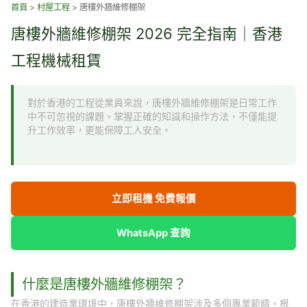
跳
首頁
>
村屋工程
>
唐樓外牆維修棚架
至
唐樓外牆維修棚架 2026 完全指南｜香港
主
要
工程機械租賃
內
容
對於香港的工程從業員來說，唐樓外牆維修棚架是日常工作
中不可忽視的課題。掌握正確的知識和操作方法，不僅能提
升工作效率，更能保障工人安全。
立即租機 免費報價
WhatsApp 查詢
什麼是唐樓外牆維修棚架？
在香港的建造業環境中，唐樓外牆維修棚架涉及多個專業範疇。根