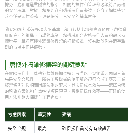
據勞工處和建造業議會的指引，相關的操作和管理都必須符合嚴格
的安全標準。對於工程承判商和機械操作員來說，充分了解這些要
求不僅是法律義務，更是保障工人安全的基本責任。
隨著2026年香港多項大型基建工程（包括北部都會區發展、啟德發
展區等）的推進，市場對專業工程機械和合資格操作人員的需求持
續增長。掌握唐樓外牆維修棚架的相關知識，將有助於你在競爭激
烈的市場中保持優勢。
唐樓外牆維修棚架的關鍵要點
在實際操作中，唐樓外牆維修棚架需要考慮以下幾個重要面向。首
先是安全合規性——所有工程機械的使用都必須符合《工廠及工業
經營條例》和相關附屬法例的要求。其次是成本效益——選擇合適
的租賃方案能夠有效控制項目預算。最後是操作效率——正確的使
用方法能夠大幅提升工程進度。
考慮因素
重要性
建議
安全合規
最高
確保操作員持有有效證書