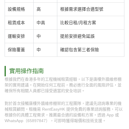
設備規格
高
根據需求選擇合適型號
租賃成本
中高
比較日租/月租方案
運輸安排
中
提前安排避免延誤
保險覆蓋
中
確認包含第三者保險
實用操作指南
根據我們在香港多年的工程機械租賃經驗，以下是唐樓外牆維修棚
架的實用建議。在開始任何工程前，務必進行全面的風險評估，並
確保所有相關人員都已接受適當的安全培訓。
對於首次接觸唐樓外牆維修棚架的工程團隊，建議先諮詢專業的機
械租賃顧問。租機易 RentEasyHK 提供免費的專業諮詢服務，可以
根據你的具體工程需求，推薦最合適的設備和方案。透過 App 或
WhatsApp（65897847），可即時獲得報價和技術支援。