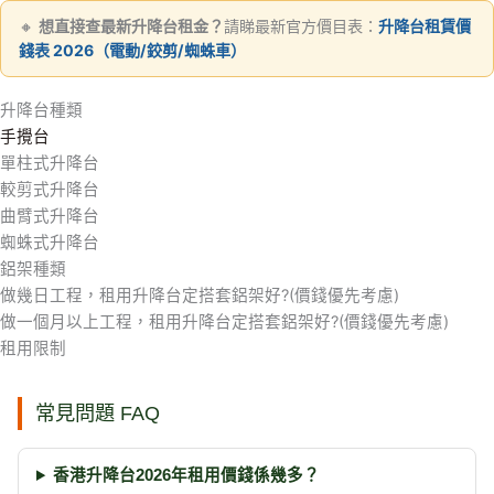
跳
🔸
想直接查最新升降台租金？
請睇最新官方價目表：
升降台租賃價
至
錢表 2026（電動/鉸剪/蜘蛛車）
主
要
升降台種類
內
手攪台
容
單柱式升降台
較剪式升降台
曲臂式升降台
蜘蛛式升降台
鋁架種類
做幾日工程，租用升降台定搭套鋁架好?(價錢優先考慮)
做一個月以上工程，租用升降台定搭套鋁架好?(價錢優先考慮)
租用限制
常見問題 FAQ
香港升降台2026年租用價錢係幾多？