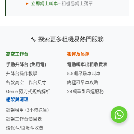
➤
立即網上叫車
– 租機易網上落單
🔧 探索更多租機易熱門服務
高空工作台
搬運及吊運
手動升降台 (免用電)
電動唧車出租收費表
升降台操作教學
5.5噸吊雞車叫車
各款高空工作台尺寸
終極租吊車攻略
Genie 剪刀式規格解析
24噸重型吊運服務
棚架與清理
鋁架租用 (3小時送貨)
鋁架工作台價目表
環保斗/垃圾斗收費