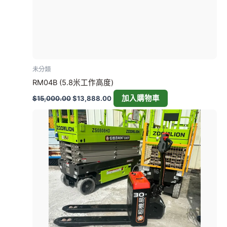
未分類
RM04B (5.8米工作高度)
加入購物車
$
15,000.00
$
13,888.00
價
此
格
產
範
圍：
品
$1,800.00
有
到
多
$4,400.00
種
款
式。
可
在