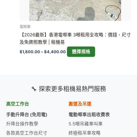
產
品
頁
電唧車
面
【2026最新】香港電唧車 3噸租用全攻略：價錢、尺寸
選
及免牌照教學 | 租機易
擇
選
選擇規格
$
1,800.00
–
$
4,400.00
項
🔧 探索更多租機易熱門服務
高空工作台
搬運及吊運
手動升降台 (免用電)
電動唧車出租收費表
升降台操作教學
5.5噸吊雞車叫車
各款高空工作台尺寸
終極租吊車攻略