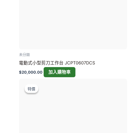
未分類
電動式小型剪刀工作台 JCPT0607DCS
加入購物車
$
20,000.00
原
目
始
前
特價
特價
價
價
格：
格：
$15,000.00。
$13,888.00。