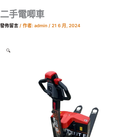
跳
價
至
格
二手電唧車
主
範
要
圍：
發佈留言
/ 作者:
admin
/
21 6 月, 2024
內
$500.00
容
到
$1,500.00
🔍