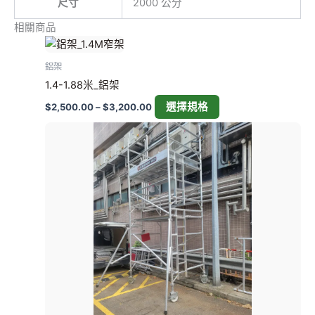
尺寸
2000 公分
相關商品
價
此
格
產
範
鋁架
圍：
品
1.4-1.88米_鋁架
$2,500.00
有
到
選擇規格
$
2,500.00
–
$
3,200.00
多
$3,200.00
種
價
此
格
款
產
範
式。
圍：
品
$2,500.00
可
有
到
在
多
$6,800.00
產
種
品
款
頁
式。
面
可
選
在
擇
產
選