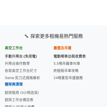
擇
選
項
🔧 探索更多租機易熱門服務
高空工作台
搬運及吊運
手動升降台 (免用電)
電動唧車出租收費表
升降台操作教學
5.5噸吊雞車叫車
各款高空工作台尺寸
終極租吊車攻略
Genie 剪刀式規格解析
24噸重型吊運服務
棚架與清理
鋁架租用 (3小時送貨)
鋁架工作台價目表