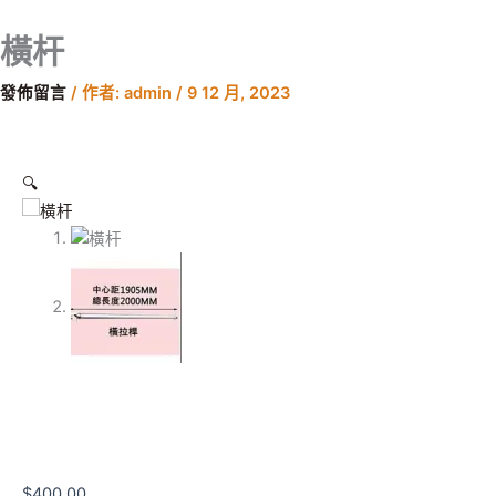
橫
跳
杆
至
橫杆
數
主
量
要
發佈留言
/ 作者:
admin
/
9 12 月, 2023
內
容
🔍
$
400.00