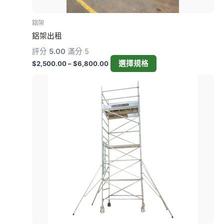
品
項
頁
鋁架
面
鋁架出租
選
擇
評分
5.00
滿分 5
選
選擇規格
$
2,500.00
–
$
6,800.00
項
價
此
格
產
範
圍：
品
$3,500.00
有
到
多
$4,200.00
種
款
式。
可
在
產
品