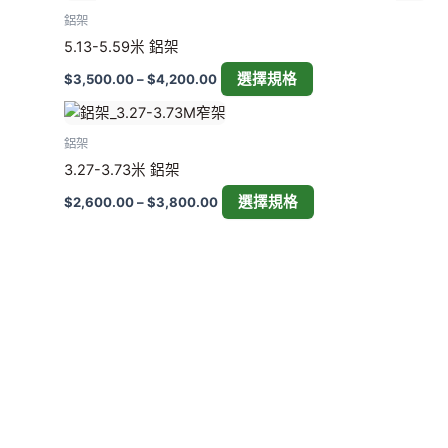
頁
鋁架
面
5.13-5.59米 鋁架
選
擇
選擇規格
$
3,500.00
–
$
4,200.00
選
價
此
項
格
產
範
鋁架
圍：
品
3.27-3.73米 鋁架
$2,600.00
有
到
選擇規格
$
2,600.00
–
$
3,800.00
多
$3,800.00
種
款
式。
可
在
產
品
頁
面
選