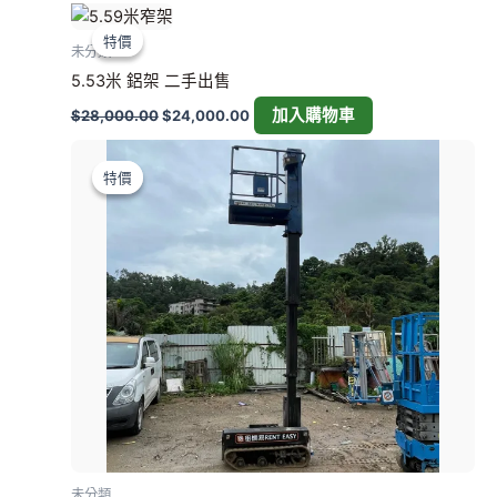
原
目
始
前
特價
特價
價
價
未分類
格：
格：
5.53米 鋁架 二手出售
$28,000.00。
$24,000.00。
加入購物車
$
28,000.00
$
24,000.00
原
目
始
前
特價
特價
價
價
格：
格：
$15,000.00。
$13,888.00。
未分類