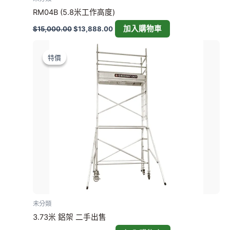
RM04B (5.8米工作高度)
加入購物車
$
15,000.00
$
13,888.00
原
目
始
前
特價
特價
價
價
格：
格：
$18,600.00。
$14,800.00。
未分類
3.73米 鋁架 二手出售