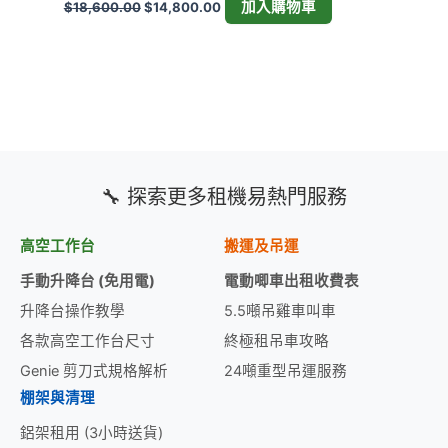
加入購物車
$
18,600.00
$
14,800.00
🔧 探索更多租機易熱門服務
高空工作台
搬運及吊運
手動升降台 (免用電)
電動唧車出租收費表
升降台操作教學
5.5噸吊雞車叫車
各款高空工作台尺寸
終極租吊車攻略
Genie 剪刀式規格解析
24噸重型吊運服務
棚架與清理
鋁架租用 (3小時送貨)